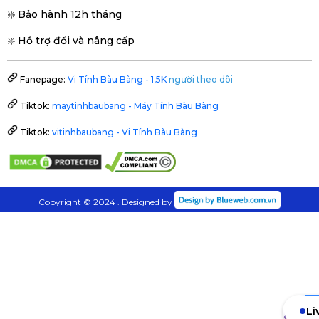
❇️ Bảo hành 12h tháng
❇️ Hỗ trợ đổi và nâng cấp
Fanepage:
Vi Tính Bàu Bàng - 1,5K
người theo dõi
Tiktok:
maytinhbaubang - Máy Tính Bàu Bàng
Tiktok:
vitinhbaubang - Vi Tính Bàu Bàng
Copyright © 2024 . Designed by
Li