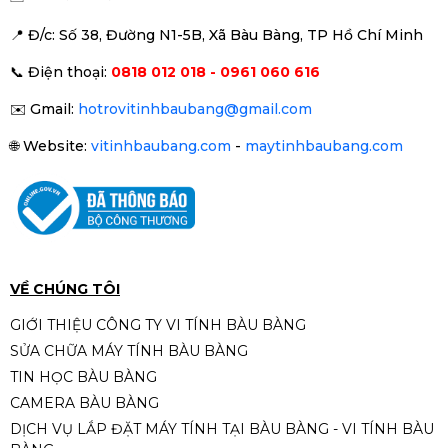
📍 Đ
/c: Số 38, Đường N1-5B, Xã Bàu Bàng, TP Hồ Chí Minh
📞
Điện thoại:
0818 012 018 - 0961 060 616
✉️
Gmail:
hotrovitinhbaubang@gmail.com
🌐
Website:
vitinhbaubang.com
-
maytinhbaubang.com
VỀ CHÚNG TÔI
GIỚI THIỆU CÔNG TY VI TÍNH BÀU BÀNG
SỬA CHỮA MÁY TÍNH BÀU BÀNG
TIN HỌC BÀU BÀNG
CAMERA BÀU BÀNG
DỊCH VỤ LẮP ĐẶT MÁY TÍNH TẠI BÀU BÀNG - VI TÍNH BÀU