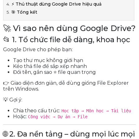
⚡ Thủ thuật dùng Google Drive hiệu quả
🎯 Tổng kết
🚀 Vì sao nên dùng Google Drive?
📂 1. Tổ chức file dễ dàng, khoa học
Google Drive cho phép bạn:
Tạo thư mục không giới hạn
Kéo thả file để sắp xếp nhanh
Đổi tên, gắn sao ⭐ file quan trọng
👉 Giao diện đơn giản, dễ dùng giống File Explorer
trên Windows.
💡 Gợi ý:
Chia theo cấu trúc:
Học tập → Môn học → Tài liệu
Hoặc:
Công việc → Dự án → File
🌐 2. Đa nền tảng – dùng mọi lúc mọi