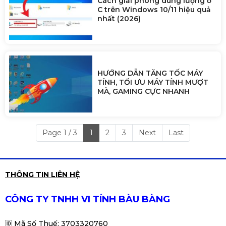
Cách giải phóng dung lượng ổ
C trên Windows 10/11 hiệu quả
nhất (2026)
HƯỚNG DẪN TĂNG TỐC MÁY
TÍNH, TỐI ƯU MÁY TÍNH MƯỢT
MÀ, GAMING CỰC NHANH
Page 1 / 3
1
2
3
Next
Last
THÔNG TIN LIÊN HỆ
CÔNG TY TNHH VI TÍNH BÀU BÀNG
🆔
Mã Số Thuế: 3703320760