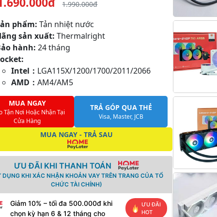
1.690.000đ
1.990.000đ
Sản phẩm:
Tản nhiệt nước
Hãng sản xuất:
Thermalright
Bảo hành:
24 tháng
ocket:
Intel：
LGA115X/1200/1700/2011/2066
AMD：
AM4/AM5
MUA NGAY
TRẢ GÓP QUA THẺ
o Tận Nơi Hoặc Nhận Tại
Visa, Master, JCB
Cửa Hàng
MUA NGAY - TRẢ SAU
ƯU ĐÃI KHI THANH TOÁN
Ử DỤNG KHI XÁC NHẬN KHOẢN VAY TRÊN TRANG CỦA TỔ
CHỨC TÀI CHÍNH)
Giảm 10% – tối đa 500.000đ khi
ƯU ĐÃI
HOT
chọn kỳ hạn 6 & 12 tháng cho