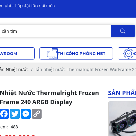
n phí – Lắp đặt tận nơi (hỏa
WROOM
THI CÔNG PHÒNG NET
Tản Nhiệt nước
Tản nhiệt nước Thermalright Frozen WarFrame 2
 Nhiệt Nước Thermalright Frozen
SẢN PHẨ
Frame 240 ARGB Display
Share
Facebook
Twitter
Messenger
Copy
Link
xem:
488