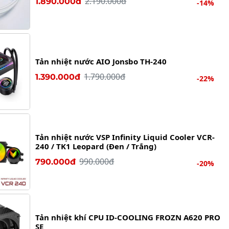
2.190.000đ
1.890.000đ
-14%
Tản nhiệt nước AIO Jonsbo TH-240
1.790.000đ
1.390.000đ
-22%
Tản nhiệt nước VSP Infinity Liquid Cooler VCR-
240 / TK1 Leopard (Đen / Trắng)
990.000đ
790.000đ
-20%
Tản nhiệt khí CPU ID-COOLING FROZN A620 PRO
SE