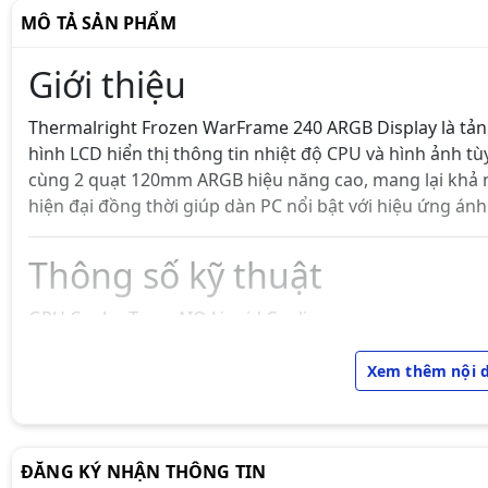
MÔ TẢ SẢN PHẨM
Giới thiệu
Thermalright Frozen WarFrame 240 ARGB Display là tả
hình LCD hiển thị thông tin nhiệt độ CPU và hình ảnh 
cùng 2 quạt 120mm ARGB hiệu năng cao, mang lại khả 
hiện đại đồng thời giúp dàn PC nổi bật với hiệu ứng án
Thông số kỹ thuật
GPU Cooler Type: AIO Liquid Cooling
Radiator: ~274 × 120 × 52 mm
Xem thêm nội 
Quạt: 2 × 120mm
Tốc độ quạt: 600 – 2000 RPM ±10%
ĐĂNG KÝ NHẬN THÔNG TIN