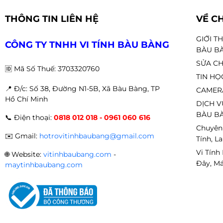
Hỗ trợ CPU
THÔNG TIN LIÊN HỆ
VỀ C
GIỚI T
Intel: LGA 115x / 1200 / 1700
CÔNG TY TNHH VI TÍNH BÀU BÀNG
BÀU B
AMD: AM4 / AM5
SỬA CH
🆔
Mã Số Thuế: 3703320760
TIN HỌ
Phù hợp sử dụng
📍 Đ
/c: Số 38, Đường N1-5B, Xã Bàu Bàng, TP
CAMER
Hồ Chí Minh
DỊCH V
✔ PC gaming hiệu năng cao
BÀU BÀ
📞
Điện thoại:
0818 012 018 - 0961 060 616
Chuyên
✔ CPU Ryzen 5 / Ryzen 7 / Core i5 / i7
✉️
Gmail:
hotrovitinhbaubang@gmail.com
Tính, L
✔ Build PC ARGB + màn hình LCD
Vi Tính
🌐
Website:
vitinhbaubang.com
-
Đây, Má
maytinhbaubang.com
✔ Case hỗ trợ radiator 240mm