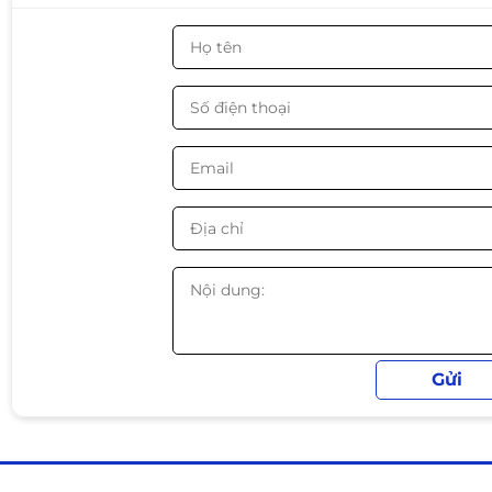
Lưu lượng gió: ~70 CFM
Độ ồn quạt: ~28 dBA
Tốc độ bơm: ~3000 RPM ±10%
Đèn LED: ARGB
Màn hình: LCD Display hiển thị nhiệt độ / hình ảnh tùy c
Tuổi thọ quạt: ~40.000 giờ
Tản nhiệt & thiết kế
Radiator 240mm hiệu năng cao với 2 quạt 120mm
Block pump tích hợp màn hình LCD hiển thị nhiệt độ C
LED ARGB đồng bộ mainboard (Aura Sync / Mystic Light 
Thiết kế hiện đại phù hợp build PC gaming RGB