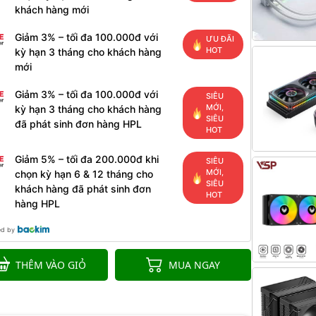
khách hàng mới
Giảm 3% – tối đa 100.000đ với
ƯU ĐÃI
HOT
kỳ hạn 3 tháng cho khách hàng
mới
Giảm 3% – tối đa 100.000đ với
SIÊU
MỚI,
kỳ hạn 3 tháng cho khách hàng
SIÊU
đã phát sinh đơn hàng HPL
HOT
Giảm 5% – tối đa 200.000đ khi
SIÊU
MỚI,
chọn kỳ hạn 6 & 12 tháng cho
SIÊU
khách hàng đã phát sinh đơn
HOT
hàng HPL
ed by
THÊM VÀO GIỎ
MUA NGAY