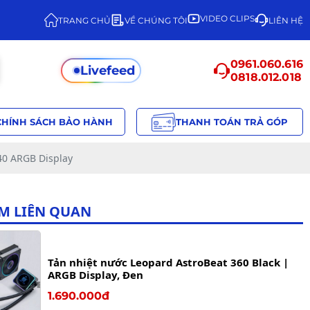
VIDEO CLIPS
TRANG CHỦ
VỀ CHÚNG TÔI
LIÊN HỆ
0961.060.616
Livefeed
0818.012.018
CHÍNH SÁCH BẢO HÀNH
THANH TOÁN TRẢ GÓP
40 ARGB Display
M LIÊN QUAN
Tản nhiệt nước Leopard AstroBeat 360 Black |
ARGB Display, Đen
1.690.000đ