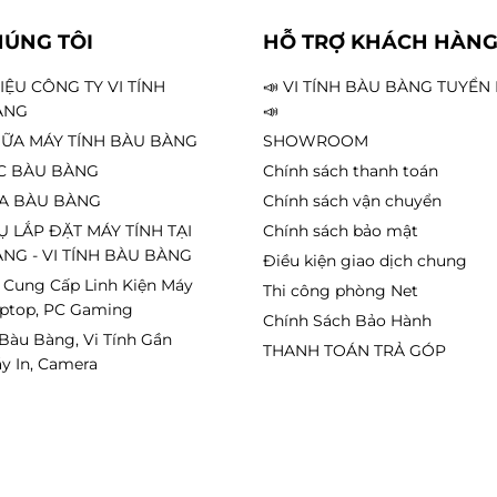
HÚNG TÔI
HỖ TRỢ KHÁCH HÀN
HIỆU CÔNG TY VI TÍNH
📣 VI TÍNH BÀU BÀNG TUYỂ
ÀNG
📣
ỮA MÁY TÍNH BÀU BÀNG
SHOWROOM
C BÀU BÀNG
Chính sách thanh toán
A BÀU BÀNG
Chính sách vận chuyển
Ụ LẮP ĐẶT MÁY TÍNH TẠI
Chính sách bảo mật
NG - VI TÍNH BÀU BÀNG
Điều kiện giao dịch chung
 Cung Cấp Linh Kiện Máy
Thi công phòng Net
aptop, PC Gaming
Chính Sách Bảo Hành
 Bàu Bàng, Vi Tính Gần
THANH TOÁN TRẢ GÓP
y In, Camera