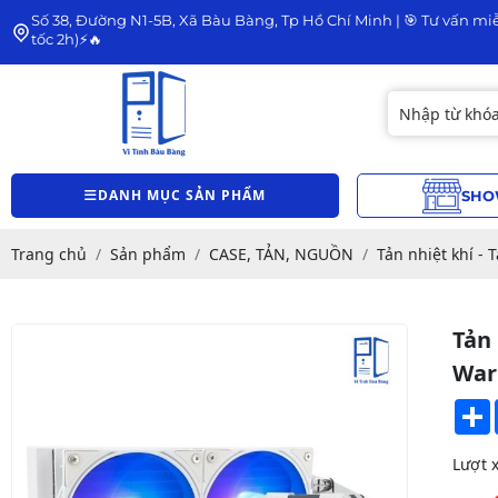
Số 38, Đường N1-5B, Xã Bàu Bàng, Tp Hồ Chí Minh | 🎯 Tư vấn miễ
tốc 2h)⚡🔥
DANH MỤC SẢN PHẨM
SHO
Trang chủ
Sản phẩm
CASE, TẢN, NGUỒN
Tản nhiệt khí - 
Tản
War
Lượt 