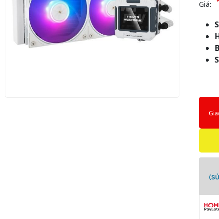
Giá:
S
Gia
(S