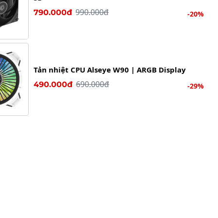
990.000đ
790.000đ
-20%
Tản nhiệt CPU Alseye W90 | ARGB Display
690.000đ
490.000đ
-29%