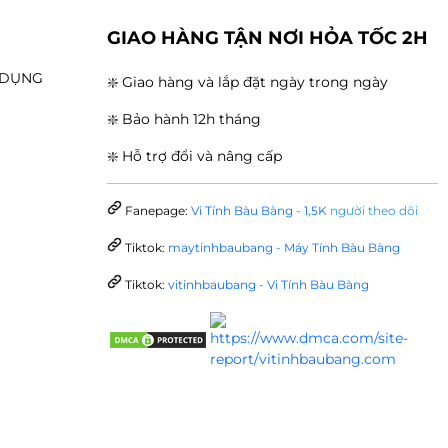
G
GIAO HÀNG TẬN NƠI HỎA TỐC 2H
N DỤNG
❇️ Giao hàng và lắp đặt ngày trong ngày
❇️ Bảo hành 12h tháng
❇️ Hỗ trợ đổi và nâng cấp
Fanepage:
Vi Tính Bàu Bàng - 1,5K
người theo dõi
Tiktok:
maytinhbaubang - Máy Tính Bàu Bàng
Tiktok:
vitinhbaubang - Vi Tính Bàu Bàng