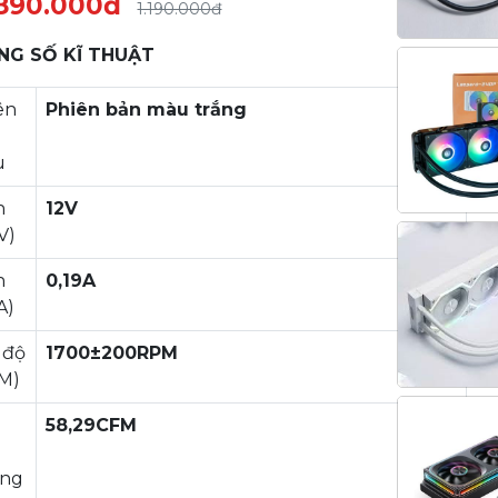
890.000đ
1.190.000đ
NG SỐ KĨ THUẬT
ên
Phiên bản màu trắng
u
n
12V
V)
n
0,19A
(A)
 độ
1700±200RPM
M)
ể
58,29CFM
h
ông