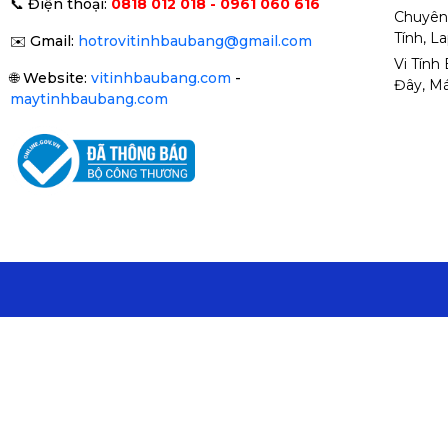
📞
Điện thoại:
0818 012 018 - 0961 060 616
Chuyên
Tính, L
✉️
Gmail:
hotrovitinhbaubang@gmail.com
Vi Tính
🌐
Website:
vitinhbaubang.com
-
Đây, Má
maytinhbaubang.com