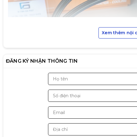
Xem thêm nội 
ĐĂNG KÝ NHẬN THÔNG TIN
Tản nhiệt nước LeoPard 240P TK1
là một trong nh