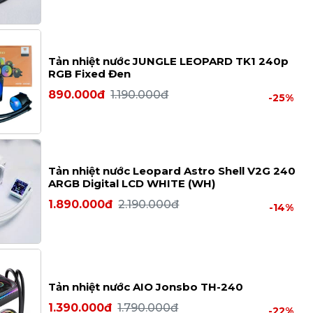
Tản nhiệt nước JUNGLE LEOPARD TK1 240p
RGB Fixed Đen
890.000đ
1.190.000đ
-25%
Tản nhiệt nước Leopard Astro Shell V2G 240
ARGB Digital LCD WHITE (WH)
1.890.000đ
2.190.000đ
-14%
Tản nhiệt nước AIO Jonsbo TH-240
1.390.000đ
1.790.000đ
-22%