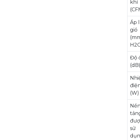
khí
(CF
Áp 
gió
(m
H2
Độ 
(dB
Nhi
điệ
(W)
Nề
tản
đượ
sử
dụ