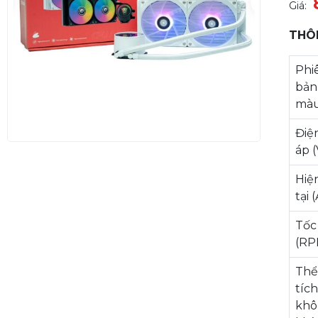
Giá:
THÔ
Phi
bản
mà
Điệ
áp (
Hiệ
tại 
Tốc
(RP
Th
tíc
kh