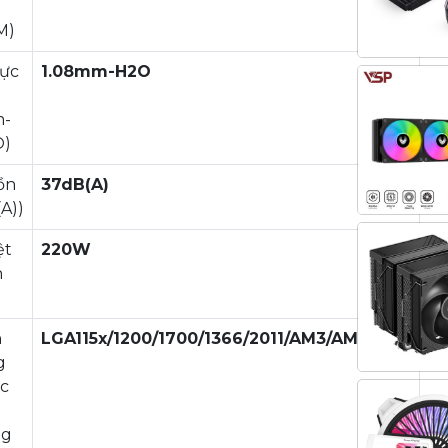
M)
lực
1.08mm-H2O
m-
O)
ồn
37dB(A)
(A))
ệt
220W
n
n
LGA115x/1200/1700/1366/2011/AM3/AM4/AM5
g
c
ng