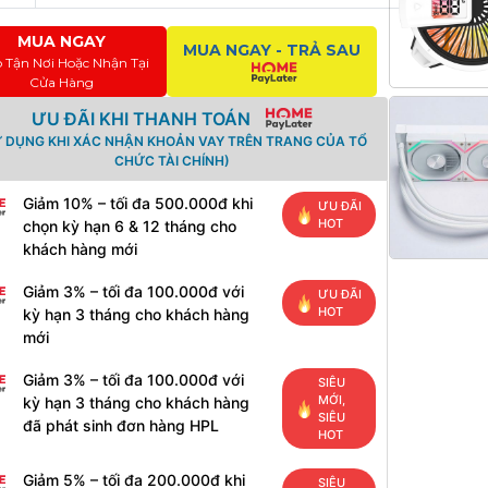
MUA NGAY
MUA NGAY - TRẢ SAU
o Tận Nơi Hoặc Nhận Tại
Cửa Hàng
ƯU ĐÃI KHI THANH TOÁN
Ử DỤNG KHI XÁC NHẬN KHOẢN VAY TRÊN TRANG CỦA TỔ
CHỨC TÀI CHÍNH)
Giảm 10% – tối đa 500.000đ khi
ƯU ĐÃI
HOT
chọn kỳ hạn 6 & 12 tháng cho
khách hàng mới
Giảm 3% – tối đa 100.000đ với
ƯU ĐÃI
HOT
kỳ hạn 3 tháng cho khách hàng
mới
Giảm 3% – tối đa 100.000đ với
SIÊU
MỚI,
kỳ hạn 3 tháng cho khách hàng
SIÊU
đã phát sinh đơn hàng HPL
HOT
Giảm 5% – tối đa 200.000đ khi
SIÊU