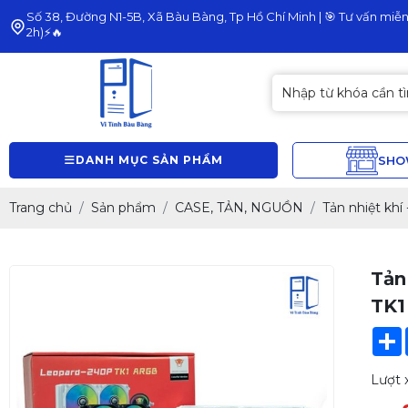
Số 38, Đường N1-5B, Xã Bàu Bàng, Tp Hồ Chí Minh | 🎯 Tư vấn miễn 
2h)⚡🔥
DANH MỤC SẢN PHẨM
SH
Trang chủ
Sản phẩm
CASE, TẢN, NGUỒN
Tản nhiệt khí
Tản
TK1
Lượt 