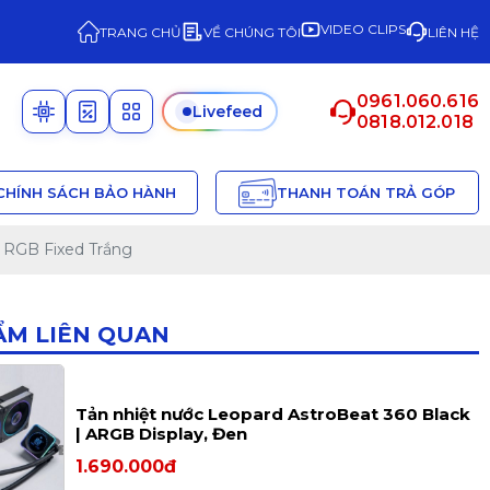
VIDEO CLIPS
TRANG CHỦ
VỀ CHÚNG TÔI
LIÊN HỆ
0961.060.616
Livefeed
0818.012.018
CHÍNH SÁCH BẢO HÀNH
THANH TOÁN TRẢ GÓP
 RGB Fixed Trắng
ẨM LIÊN QUAN
Tản nhiệt nước Leopard AstroBeat 360 Black
| ARGB Display, Đen
1.690.000đ