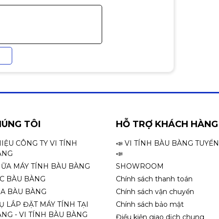
 là trong lĩnh vực chơi game và làm việc
a sản phẩm này:
 thiết kế với hai quạt 120mm, giúp tối ưu
t độ CPU hiệu quả.
giúp loại bỏ nhiệt độ nhanh chóng hơn so
 tăng hiệu suất hoạt động của CPU và hệ
240P TK1 dễ dàng lắp đặt và bảo trì. Hệ
hêm nước hay chăm sóc thường xuyên.
HÚNG TÔI
HỖ TRỢ KHÁCH HÀNG
nhiều socket CPU khác nhau, giúp người
HIỆU CÔNG TY VI TÍNH
📣 VI TÍNH BÀU BÀNG TUYỂ
mạch chủ.
ÀNG
📣
HỮA MÁY TÍNH BÀU BÀNG
SHOWROOM
eoPard 240P TK1 có thể làm đẹp thêm cho
ỌC BÀU BÀNG
Chính sách thanh toán
à trong những dàn máy gaming.
A BÀU BÀNG
Chính sách vận chuyển
Ụ LẮP ĐẶT MÁY TÍNH TẠI
Chính sách bảo mật
NG - VI TÍNH BÀU BÀNG
Điều kiện giao dịch chung