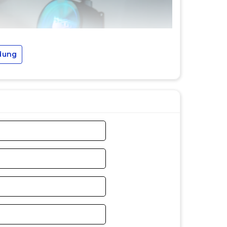
dung
ững giải pháp tản nhiệt hiệu suất cao