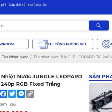
phí – Lắp đặt tận nơi (hỏa tốc
OWROOM
THI CÔNG PHÒNG NET
 - Tản Nhiệt nước
Tản nhiệt nước JUNGLE LEOPARD TK1 240p
 Nhiệt Nước JUNGLE LEOPARD
SẢN PH
 240p RGB Fixed Trắng
Share
Facebook
Twitter
Messenger
Copy
Link
xem:
263