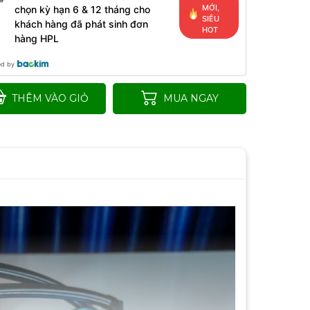
MỚI,
chọn kỳ hạn 6 & 12 tháng cho
SIÊU
khách hàng đã phát sinh đơn
HOT
hàng HPL
ed by
THÊM VÀO GIỎ
MUA NGAY