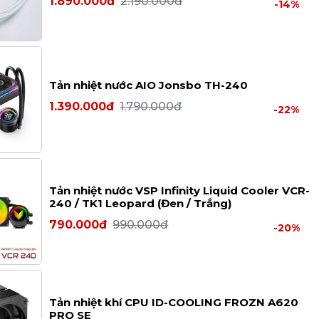
1.890.000đ
2.190.000đ
-14%
Tản nhiệt nước AIO Jonsbo TH-240
1.390.000đ
1.790.000đ
-22%
Tản nhiệt nước VSP Infinity Liquid Cooler VCR-
240 / TK1 Leopard (Đen / Trắng)
790.000đ
990.000đ
-20%
Tản nhiệt khí CPU ID-COOLING FROZN A620
PRO SE