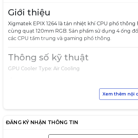
Giới thiệu
Xigmatek EPIX 1264 là tản nhiệt khí CPU phổ thông h
cùng quạt 120mm RGB. Sản phẩm sử dụng 4 ống đồng
các CPU tầm trung và gaming phổ thông.
Thông số kỹ thuật
GPU Cooler Type: Air Cooling
Ống dẫn nhiệt: 4 × 6mm Copper Heatpipe
Radiator: Nhôm
Xem thêm nội 
Quạt: 1 × 120mm
Tốc độ quạt: 800 – 1800 RPM ±10%
ĐĂNG KÝ NHẬN THÔNG TIN
Lưu lượng gió: ~68.6 CFM