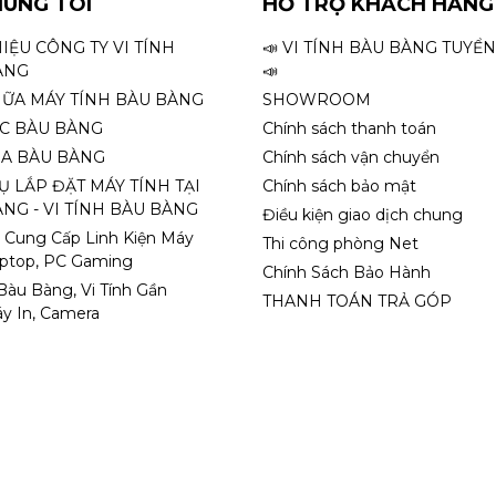
HÚNG TÔI
HỖ TRỢ KHÁCH HÀNG
HIỆU CÔNG TY VI TÍNH
📣 VI TÍNH BÀU BÀNG TUYỂ
ÀNG
📣
HỮA MÁY TÍNH BÀU BÀNG
SHOWROOM
ỌC BÀU BÀNG
Chính sách thanh toán
A BÀU BÀNG
Chính sách vận chuyển
Ụ LẮP ĐẶT MÁY TÍNH TẠI
Chính sách bảo mật
NG - VI TÍNH BÀU BÀNG
Điều kiện giao dịch chung
 Cung Cấp Linh Kiện Máy
Thi công phòng Net
aptop, PC Gaming
Chính Sách Bảo Hành
 Bàu Bàng, Vi Tính Gần
THANH TOÁN TRẢ GÓP
y In, Camera