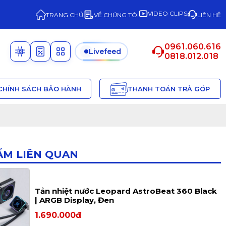
VIDEO CLIPS
TRANG CHỦ
VỀ CHÚNG TÔI
LIÊN HỆ
0961.060.616
Livefeed
0818.012.018
CHÍNH SÁCH BẢO HÀNH
THANH TOÁN TRẢ GÓP
ẨM LIÊN QUAN
Tản nhiệt nước Leopard AstroBeat 360 Black
| ARGB Display, Đen
1.690.000đ