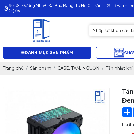
Số 38, Đường N1-5B, Xã Bàu Bàng, Tp Hồ Chí Minh | 🎯 Tư vấn miễn 
2h)⚡🔥
DANH MỤC SẢN PHẨM
SH
Trang chủ
Sản phẩm
CASE, TẢN, NGUỒN
Tản nhiệt khí
Tản
Đe
Lượt 