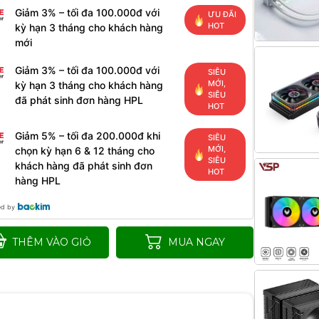
Giảm 3% – tối đa 100.000đ với
ƯU ĐÃI
HOT
kỳ hạn 3 tháng cho khách hàng
mới
Giảm 3% – tối đa 100.000đ với
SIÊU
MỚI,
kỳ hạn 3 tháng cho khách hàng
SIÊU
đã phát sinh đơn hàng HPL
HOT
Giảm 5% – tối đa 200.000đ khi
SIÊU
MỚI,
chọn kỳ hạn 6 & 12 tháng cho
SIÊU
khách hàng đã phát sinh đơn
HOT
hàng HPL
ed by
THÊM VÀO GIỎ
MUA NGAY