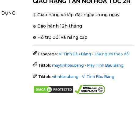
GIAO HÀNG TẬN NƠI HỎA TỐC 2H
N DỤNG
❇️ Giao hàng và lắp đặt ngày trong ngày
❇️ Bảo hành 12h tháng
❇️ Hỗ trợ đổi và nâng cấp
Fanepage:
Vi Tính Bàu Bàng - 1,5K
người theo dõi
Tiktok:
maytinhbaubang - Máy Tính Bàu Bàng
Tiktok:
vitinhbaubang - Vi Tính Bàu Bàng