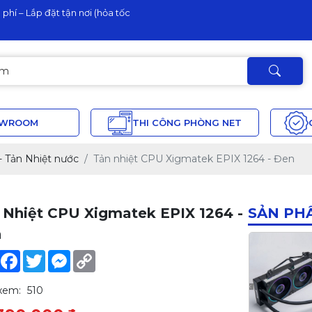
phí – Lắp đặt tận nơi (hỏa tốc
OWROOM
THI CÔNG PHÒNG NET
 - Tản Nhiệt nước
Tản nhiệt CPU Xigmatek EPIX 1264 - Đen
 Nhiệt CPU Xigmatek EPIX 1264 -
SẢN PH
n
Share
Facebook
Twitter
Messenger
Copy
Link
xem:
510