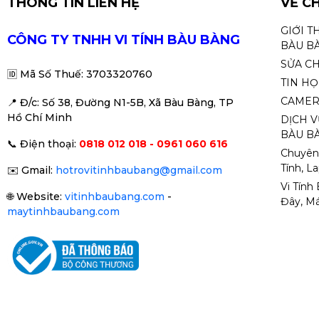
THÔNG TIN LIÊN HỆ
AMD: AM4 / AM5
VỀ C
GIỚI T
CÔNG TY TNHH VI TÍNH BÀU BÀNG
Phù hợp sử dụng
BÀU B
SỬA C
✔ PC văn phòng – học tập
🆔
Mã Số Thuế: 3703320760
TIN H
✔ CPU Core i3 / i5 / Ryzen 3 / Ryzen 5
CAMER
📍 Đ
/c: Số 38, Đường N1-5B, Xã Bàu Bàng, TP
✔ PC gaming phổ thông
Hồ Chí Minh
DỊCH V
✔ Build PC có LED RGB đẹp mắt
BÀU BÀ
📞
Điện thoại:
0818 012 018 - 0961 060 616
Chuyên
Tính, L
✉️
Gmail:
hotrovitinhbaubang@gmail.com
Vi Tính
🌐
Website:
vitinhbaubang.com
-
Đây, Má
maytinhbaubang.com