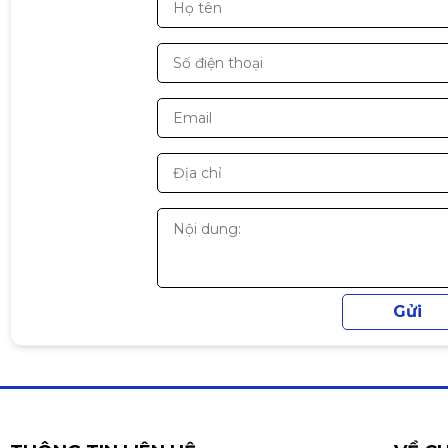
Độ ồn: < 23.8 dBA
TDP hỗ trợ: ~180W
Kích thước: ~127 × 83 × 156 mm
Tản nhiệt & thiết kế
Thiết kế tháp tản nhiệt với 4 ống đồng dẫn nhiệt
Quạt 120mm RGB giúp tăng hiệu quả làm mát
Kích thước gọn dễ lắp đa số case PC
Top cover RGB tạo điểm nhấn cho dàn PC gaming
Hỗ trợ CPU
Intel: LGA 1700 / 1200 / 115x