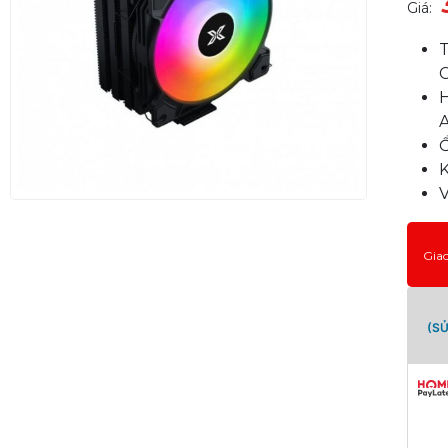
Giá:
H
K
V
Gia
(S