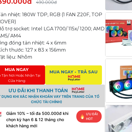
390.000đ
490.000đ
Tản nhiệt: 180W TDP, RGB (1 FAN Z20F, TOP
COVER)
ỗ trợ socket: Intel LGA 1700/ 115x/ 1200; AMD
AM5/ AM4
Ổng đồng tản nhiệt: 4 x 6mm
ích thước: 127 x 83 x 156mm
ật liệu: Nhôm
MUA NGAY
MUA NGAY - TRẢ SAU
o Tận Nơi Hoặc Nhận Tại
Cửa Hàng
ƯU ĐÃI KHI THANH TOÁN
Ử DỤNG KHI XÁC NHẬN KHOẢN VAY TRÊN TRANG CỦA TỔ
CHỨC TÀI CHÍNH)
Giảm 10% – tối đa 500.000đ khi
ƯU ĐÃI
HOT
chọn kỳ hạn 6 & 12 tháng cho
khách hàng mới