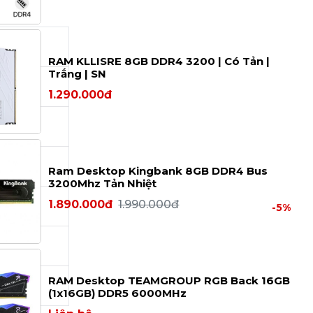
RAM KLLISRE 8GB DDR4 3200 | Có Tản |
Trắng | SN
1.290.000đ
Ram Desktop Kingbank 8GB DDR4 Bus
3200Mhz Tản Nhiệt
1.890.000đ
1.990.000đ
-5%
RAM Desktop TEAMGROUP RGB Back 16GB
(1x16GB) DDR5 6000MHz