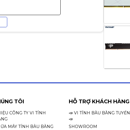
HÚNG TÔI
HỖ TRỢ KHÁCH HÀNG
HIỆU CÔNG TY VI TÍNH
📣 VI TÍNH BÀU BÀNG TUYỂ
ÀNG
📣
HỮA MÁY TÍNH BÀU BÀNG
SHOWROOM