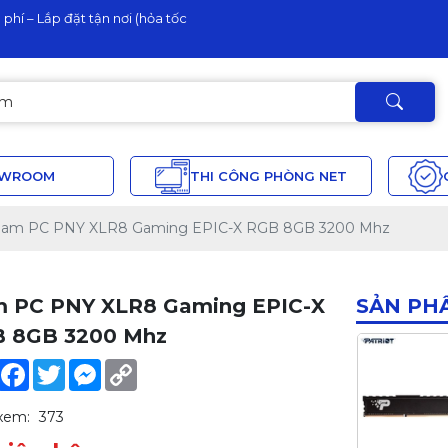
phí – Lắp đặt tận nơi (hỏa tốc
OWROOM
THI CÔNG PHÒNG NET
am PC PNY XLR8 Gaming EPIC-X RGB 8GB 3200 Mhz
 PC PNY XLR8 Gaming EPIC-X
SẢN PH
 8GB 3200 Mhz
Share
Facebook
Twitter
Messenger
Copy
Link
xem:
373