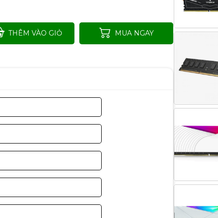
THÊM VÀO GIỎ
MUA NGAY