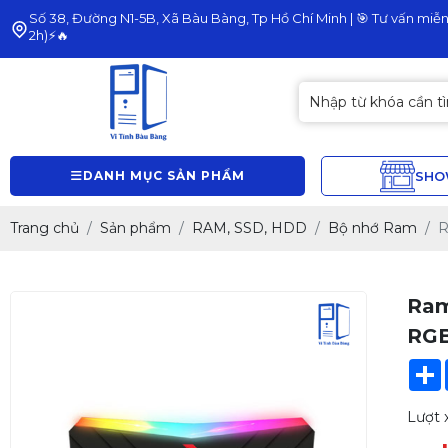
Số 38, Đường N1-5B, Xã Bàu Bàng, Tp Hồ Chí Minh | 🎯 Tư vấn miễn 
2h)⚡🔥
DANH MỤC SẢN PHẨM
SH
Trang chủ
Sản phẩm
RAM, SSD, HDD
Bộ nhớ Ram
R
Ram
RGB
Lượt 