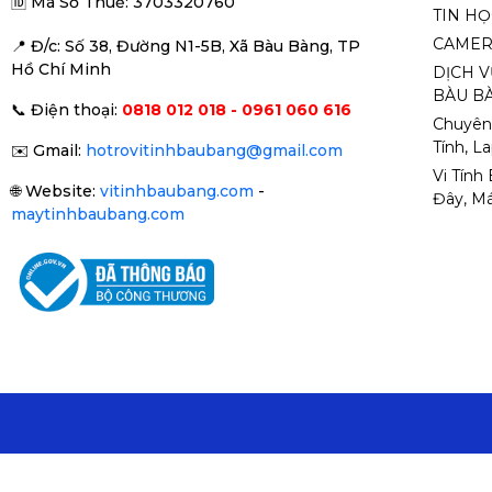
🆔
Mã Số Thuế: 3703320760
TIN H
CAMER
📍 Đ
/c: Số 38, Đường N1-5B, Xã Bàu Bàng, TP
Hồ Chí Minh
DỊCH V
BÀU BÀ
📞
Điện thoại:
0818 012 018 - 0961 060 616
Chuyên
Tính, L
✉️
Gmail:
hotrovitinhbaubang@gmail.com
Vi Tính
🌐
Website:
vitinhbaubang.com
-
Đây, Má
maytinhbaubang.com