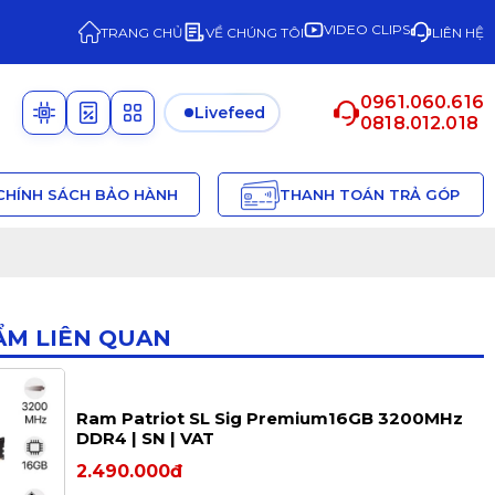
VIDEO CLIPS
TRANG CHỦ
VỀ CHÚNG TÔI
LIÊN HỆ
0961.060.616
Livefeed
0818.012.018
CHÍNH SÁCH BẢO HÀNH
THANH TOÁN TRẢ GÓP
ẨM LIÊN QUAN
Ram Patriot SL Sig Premium16GB 3200MHz
DDR4 | SN | VAT
2.490.000đ