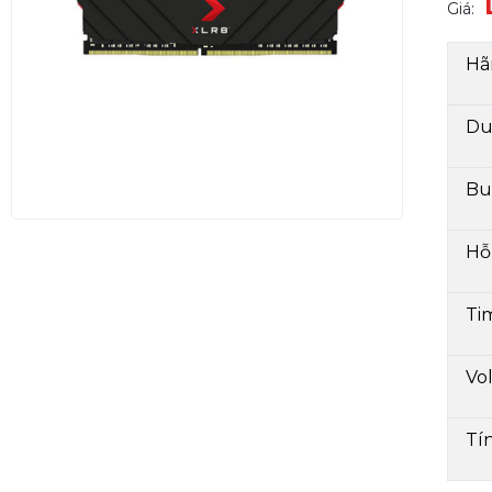
Giá:
Hã
Du
Bu
Hỗ
Ti
Vo
Tí