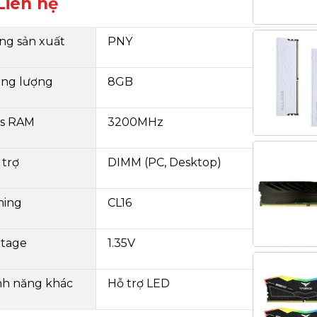
Liên hệ
ng sản xuất
PNY
ng lượng
8GB
s RAM
3200MHz
 trợ
DIMM (PC, Desktop)
ming
CL16
ltage
1.35V
nh năng khác
Hỗ trợ LED