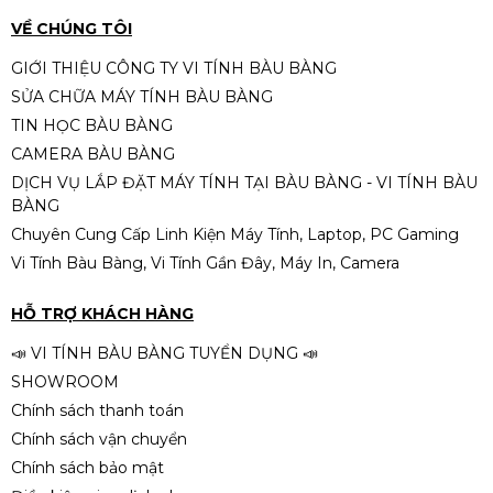
Patriot SL Sig Premium được trang bị
tản nhiệt
VỀ CHÚNG TÔI
kim loại
giúp:
GIỚI THIỆU CÔNG TY VI TÍNH BÀU BÀNG
Giảm nhiệt độ khi hoạt động liên tục
SỬA CHỮA MÁY TÍNH BÀU BÀNG
Ram PC Patriot 8GB DDR4
Tăng độ ổn định khi chạy tải nặng
TIN HỌC BÀU BÀNG
3200MHz Tản Nhiệt
CAMERA BÀU BÀNG
Kéo dài tuổi thọ linh kiện
Liên hệ
DỊCH VỤ LẮP ĐẶT MÁY TÍNH TẠI BÀU BÀNG - VI TÍNH BÀU
Thiết kế gọn gàng, phù hợp với nhiều case và tản
BÀNG
CPU khác nhau.
Chuyên Cung Cấp Linh Kiện Máy Tính, Laptop, PC Gaming
Vi Tính Bàu Bàng, Vi Tính Gần Đây, Máy In, Camera
RAM KLLISRE 8GB DDR4 3200 |
Có Tản | Trắng | SN
HỖ TRỢ KHÁCH HÀNG
1.290.000đ
📣 VI TÍNH BÀU BÀNG TUYỂN DỤNG 📣
SHOWROOM
Chính sách thanh toán
Chính sách vận chuyển
Ram Desktop Kingbank 8GB
Chính sách bảo mật
DDR4 Bus 3200Mhz Tản Nhiệt