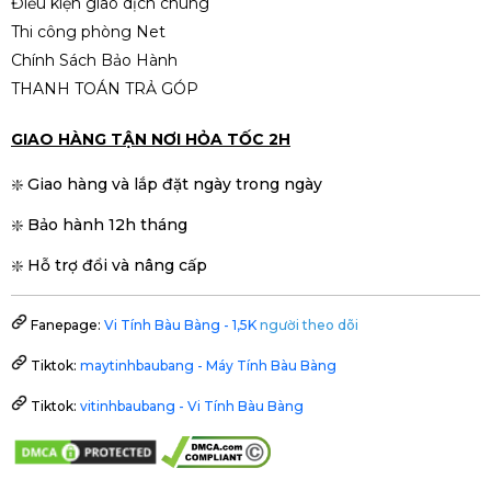
Điều kiện giao dịch chung
1.890.000đ
1.990.000đ
Thi công phòng Net
-5%
Chính Sách Bảo Hành
THANH TOÁN TRẢ GÓP
GIAO HÀNG TẬN NƠI HỎA TỐC 2H
❇️ Giao hàng và lắp đặt ngày trong ngày
❇️ Bảo hành 12h tháng
❇️ Hỗ trợ đổi và nâng cấp
Fanepage:
Vi Tính Bàu Bàng - 1,5K
người theo dõi
Tiktok:
maytinhbaubang - Máy Tính Bàu Bàng
Tiktok:
vitinhbaubang - Vi Tính Bàu Bàng