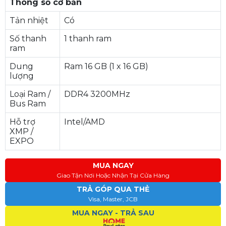
Thông số cơ bản
Tản nhiệt
Có
Số thanh
1 thanh ram
ram
Dung
Ram 16 GB (1 x 16 GB)
lượng
Loại Ram /
DDR4 3200MHz
Bus Ram
Hỗ trợ
Intel/AMD
XMP /
EXPO
MUA NGAY
Giao Tận Nơi Hoặc Nhận Tại Cửa Hàng
TRẢ GÓP QUA THẺ
Visa, Master, JCB
MUA NGAY - TRẢ SAU