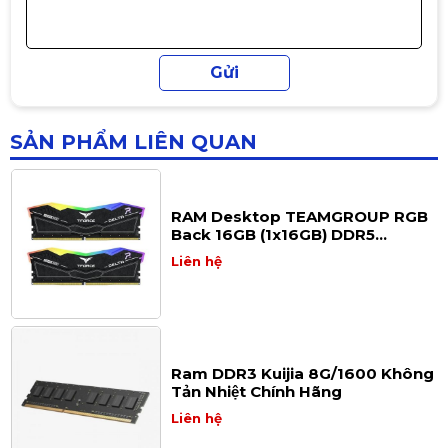
Ram Desktop Kingbank 8GB
DDR4 Bus 3200Mhz Tản Nhiệt
1.890.000đ
1.990.000đ
-5%
SẢN PHẨM LIÊN QUAN
RAM Desktop TEAMGROUP RGB
Back 16GB (1x16GB) DDR5
6000MHz
Liên hệ
Ram DDR3 Kuijia 8G/1600 Không
Tản Nhiệt Chính Hãng
Liên hệ