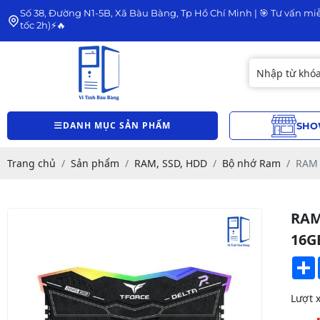
Số 38, Đường N1-5B, Xã Bàu Bàng, Tp Hồ Chí Minh | 🎯 Tư vấn miễ
tốc 2h)⚡🔥
DANH MỤC SẢN PHẨM
SHO
Trang chủ
Sản phẩm
RAM, SSD, HDD
Bộ nhớ Ram
RAM 
RAM
16G
Lượt 