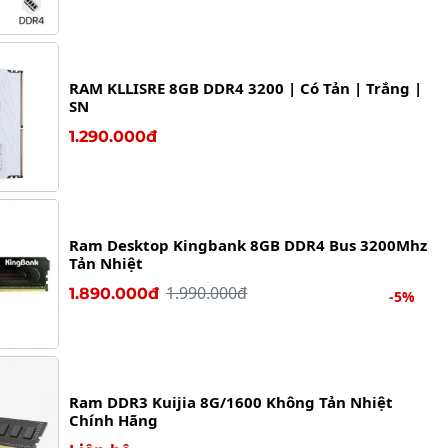
RAM KLLISRE 8GB DDR4 3200 | Có Tản | Trắng |
SN
1.290.000đ
Ram Desktop Kingbank 8GB DDR4 Bus 3200Mhz
Tản Nhiệt
1.990.000đ
1.890.000đ
-5%
Ram DDR3 Kuijia 8G/1600 Không Tản Nhiệt
Chính Hãng