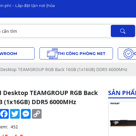
n phí – Lắp đặt tận nơi (hỏa
WROOM
THI CÔNG PHÒNG NET
Desktop TEAMGROUP RGB Back 16GB (1x16GB) DDR5 6000MHz
 Desktop TEAMGROUP RGB Back
SẢN PHẨ
B (1x16GB) DDR5 6000MHz
Share
Facebook
Twitter
Messenger
Copy
Link
xem:
452