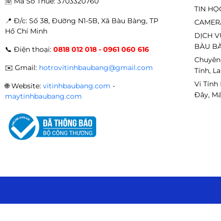
🆔
Mã Số Thuế: 3703320760
TIN HỌ
📍 Đ
/c: Số 38, Đường N1-5B, Xã Bàu Bàng, TP
CAMER
Hồ Chí Minh
DỊCH V
BÀU BÀ
📞
Điện thoại:
0818 012 018 - 0961 060 616
Chuyên
✉️
Gmail:
hotrovitinhbaubang@gmail.com
Tính, L
Vi Tính
🌐
Website:
vitinhbaubang.com
-
Đây, Má
maytinhbaubang.com