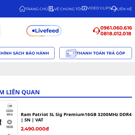
VIDEO CLIPS
TRANG CHỦ
VỀ CHÚNG TÔI
LIÊN HỆ
0961.060.616
Livefeed
0818.012.018
CHÍNH SÁCH BẢO HÀNH
THANH TOÁN TRẢ GÓP
M LIÊN QUAN
Ram Patriot SL Sig Premium16GB 3200MHz DDR4
| SN | VAT
2.490.000đ