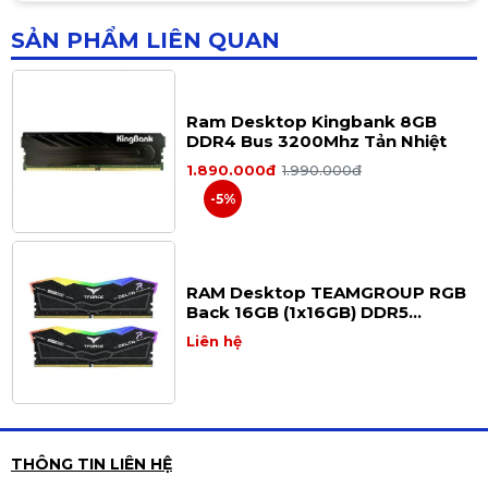
SẢN PHẨM LIÊN QUAN
Ram Desktop Kingbank 8GB
DDR4 Bus 3200Mhz Tản Nhiệt
1.890.000đ
1.990.000đ
-5%
RAM Desktop TEAMGROUP RGB
Back 16GB (1x16GB) DDR5
6000MHz
Liên hệ
Ram DDR3 Kuijia 8G/1600 Không
THÔNG TIN LIÊN HỆ
Tản Nhiệt Chính Hãng