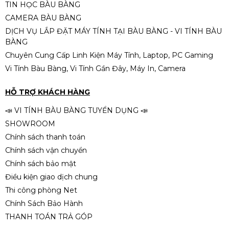
Ram PC Patriot 8GB DDR4
TIN HỌC BÀU BÀNG
3200MHz Tản Nhiệt
CAMERA BÀU BÀNG
Liên hệ
DỊCH VỤ LẮP ĐẶT MÁY TÍNH TẠI BÀU BÀNG - VI TÍNH BÀU
BÀNG
Chuyên Cung Cấp Linh Kiện Máy Tính, Laptop, PC Gaming
Vi Tính Bàu Bàng, Vi Tính Gần Đây, Máy In, Camera
Ram Patriot SL Sig
Premium16GB 3200MHz DDR4 |
HỖ TRỢ KHÁCH HÀNG
SN | VAT
2.490.000đ
📣 VI TÍNH BÀU BÀNG TUYỂN DỤNG 📣
SHOWROOM
Chính sách thanh toán
Chính sách vận chuyển
RAM KLLISRE 8GB DDR4 3200 |
Chính sách bảo mật
Có Tản | Trắng | SN
Điều kiện giao dịch chung
1.290.000đ
Thi công phòng Net
Chính Sách Bảo Hành
THANH TOÁN TRẢ GÓP