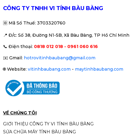
Liên hệ
CÔNG TY TNHH VI TÍNH BÀU BÀNG
🆔
Mã Số Thuế: 3703320760
📍 Đ
/c: Số 38, Đường N1-5B, Xã Bàu Bàng, TP Hồ Chí Minh
Ram PC PNY XLR8 Gaming EPIC-
📞
Điện thoại:
0818 012 018 - 0961 060 616
X RGB 8GB 3200 Mhz
Liên hệ
✉️
Gmail:
hotrovitinhbaubang@gmail.com
🌐
Website:
vitinhbaubang.com
-
maytinhbaubang.com
Ram DDR4 Adata XPG Spectrix
D50 16GB 3200Mhz RGB White
Liên hệ
VỀ CHÚNG TÔI
GIỚI THIỆU CÔNG TY VI TÍNH BÀU BÀNG
SỬA CHỮA MÁY TÍNH BÀU BÀNG