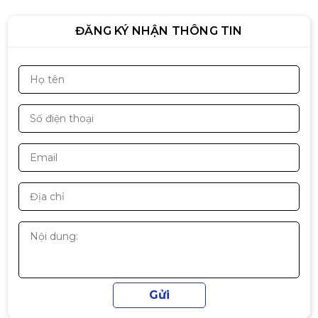
ĐĂNG KÝ NHẬN THÔNG TIN
Ram PC Patriot 8GB DDR4
3200MHz Tản Nhiệt
Liên hệ
Ram Patriot SL Sig
Premium16GB 3200MHz DDR4 |
SN | VAT
2.490.000đ
RAM KLLISRE 8GB DDR4 3200 |
Có Tản | Trắng | SN
1.290.000đ