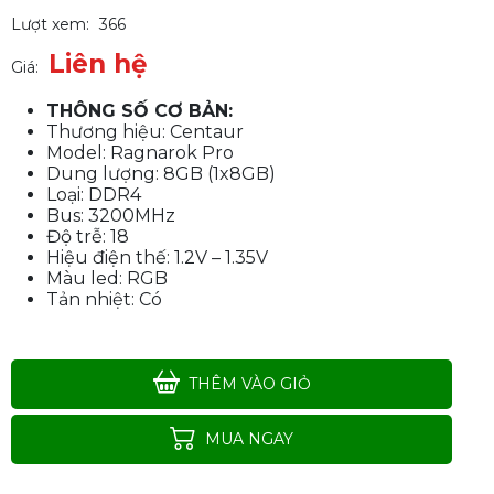
Lượt xem:
366
Liên hệ
Giá:
THÔNG SỐ CƠ BẢN:
Thương hiệu: Centaur
Model: Ragnarok Pro
Dung lượng: 8GB (1x8GB)
Loại: DDR4
Bus: 3200MHz
Độ trễ: 18
Hiệu điện thế: 1.2V – 1.35V
Màu led: RGB
Tản nhiệt: Có
THÊM VÀO GIỎ
Ram DDR4 Adata XPG Spectrix
D50 16GB 3200Mhz RGB White
MUA NGAY
Liên hệ