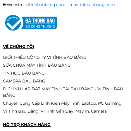
🌐
Website:
vitinhbaubang.com
-
maytinhbaubang.com
PC Gaming Full White | Intel i5
12400F \ RTX 3060 12G\ B760M\
RAM 16GB\ SSD 512GB
Liên hệ
VỀ CHÚNG TÔI
GIỚI THIỆU CÔNG TY VI TÍNH BÀU BÀNG
SỬA CHỮA MÁY TÍNH BÀU BÀNG
TIN HỌC BÀU BÀNG
CAMERA BÀU BÀNG
DỊCH VỤ LẮP ĐẶT MÁY TÍNH TẠI BÀU BÀNG - VI TÍNH BÀU
BÀNG
Chuyên Cung Cấp Linh Kiện Máy Tính, Laptop, PC Gaming
Vi Tính Bàu Bàng, Vi Tính Gần Đây, Máy In, Camera
HỖ TRỢ KHÁCH HÀNG