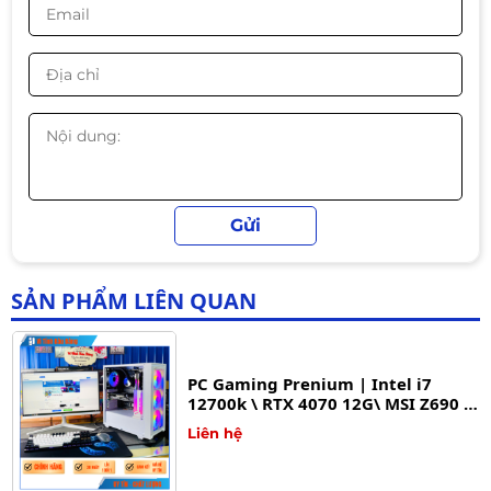
PC Gaming Full White | Intel i5
12400F \ RTX 3060 12G\ B760M\
RAM 16GB\ SSD 512GB
Liên hệ
PC Gaming Aorus | Intel i5 14400F
\ RTX 4070 12G\ B760M WIFI\ RAM
32GB\ SSD 500GB
Liên hệ
SẢN PHẨM LIÊN QUAN
PC Gaming Prenium | Intel i7
12700k \ RTX 4070 12G\ MSI Z690 \
RAM 16GB\ SSD 512GB
Liên hệ