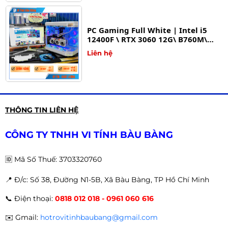
PC Gaming Full White | Intel i5
12400F \ RTX 3060 12G\ B760M\
RAM 16GB\ SSD 512GB
Liên hệ
PC Gaming Aorus | Intel i5 14400F
THÔNG TIN LIÊN HỆ
\ RTX 4070 12G\ B760M WIFI\ RAM
32GB\ SSD 500GB
Liên hệ
CÔNG TY TNHH VI TÍNH BÀU BÀNG
🆔
Mã Số Thuế: 3703320760
📍 Đ
/c: Số 38, Đường N1-5B, Xã Bàu Bàng, TP Hồ Chí Minh
PC Gaming Prenium | Intel i7
📞
Điện thoại:
0818 012 018 - 0961 060 616
12700k \ RTX 4070 12G\ MSI Z690 \
RAM 16GB\ SSD 512GB
Liên hệ
✉️
Gmail:
hotrovitinhbaubang@gmail.com