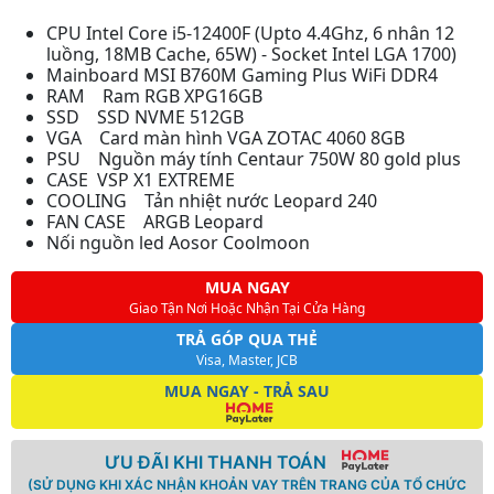
CPU Intel Core i5-12400F (Upto 4.4Ghz, 6 nhân 12
luồng, 18MB Cache, 65W) - Socket Intel LGA 1700)
Mainboard MSI B760M Gaming Plus WiFi DDR4
RAM Ram RGB XPG16GB
SSD SSD NVME 512GB
VGA Card màn hình VGA ZOTAC 4060 8GB
PSU Nguồn máy tính Centaur 750W 80 gold plus
CASE VSP X1 EXTREME
COOLING Tản nhiệt nước Leopard 240
FAN CASE ARGB Leopard
Nối nguồn led Aosor Coolmoon
MUA NGAY
Giao Tận Nơi Hoặc Nhận Tại Cửa Hàng
TRẢ GÓP QUA THẺ
Visa, Master, JCB
MUA NGAY - TRẢ SAU
ƯU ĐÃI KHI THANH TOÁN
(SỬ DỤNG KHI XÁC NHẬN KHOẢN VAY TRÊN TRANG CỦA TỔ CHỨC