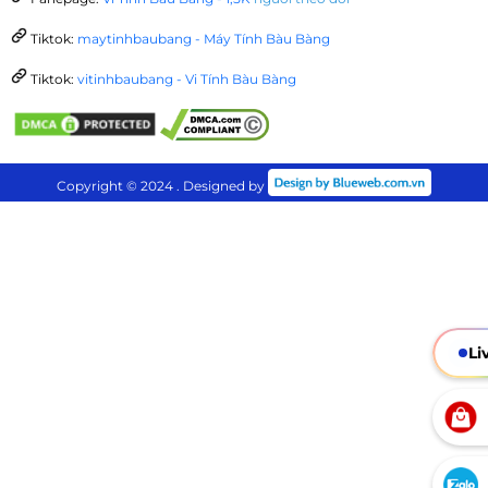
Tiktok:
maytinhbaubang - Máy Tính Bàu Bàng
Tiktok:
vitinhbaubang - Vi Tính Bàu Bàng
Copyright © 2024 . Designed by
Li