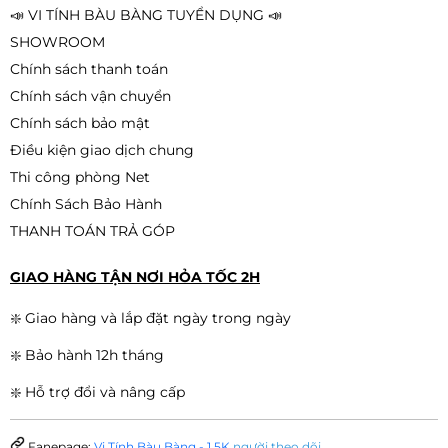
📣 VI TÍNH BÀU BÀNG TUYỂN DỤNG 📣
SHOWROOM
Chính sách thanh toán
Chính sách vận chuyển
Chính sách bảo mật
Điều kiện giao dịch chung
Thi công phòng Net
Chính Sách Bảo Hành
THANH TOÁN TRẢ GÓP
GIAO HÀNG TẬN NƠI HỎA TỐC 2H
❇️ Giao hàng và lắp đặt ngày trong ngày
❇️ Bảo hành 12h tháng
❇️ Hỗ trợ đổi và nâng cấp
Fanepage:
Vi Tính Bàu Bàng - 1,5K
người theo dõi