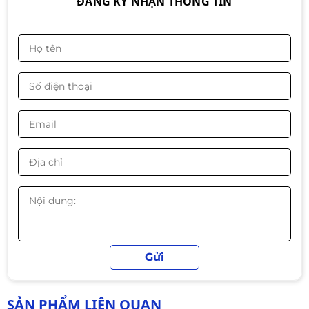
ĐĂNG KÝ NHẬN THÔNG TIN
PC B760 – Intel Core i5-13400F |
RAM 16GB | SSD 512GB | PSU 650W
– Hiệu năng đỉnh tầm trung 2025
Liên hệ
PC GAMING PRENIUM 2 - ALL NEW
Liên hệ
PC GAMING PRENIUM - ALL NEW
Liên hệ
SẢN PHẨM LIÊN QUAN