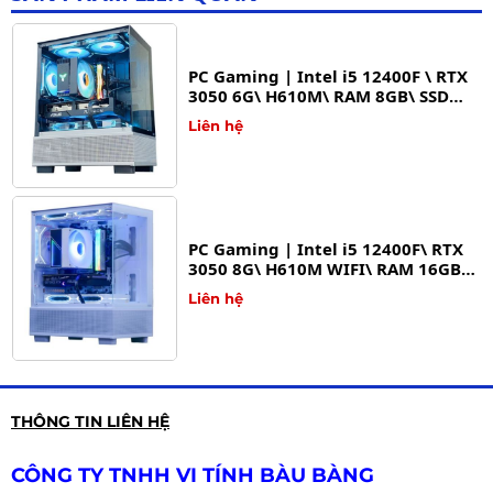
PC Gaming | Intel i5 12400F \ RTX
3050 6G\ H610M\ RAM 8GB\ SSD
512G
Liên hệ
PC Gaming | Intel i5 12400F\ RTX
3050 8G\ H610M WIFI\ RAM 16GB\
SSD 512GB
Liên hệ
PC Gaming | Intel i5 12400F \ RTX
THÔNG TIN LIÊN HỆ
3050 6G\ H610M\ RAM 16GB\ SSD
512GB - PC GAMING BÀU BÀNG
Liên hệ
CÔNG TY TNHH VI TÍNH BÀU BÀNG