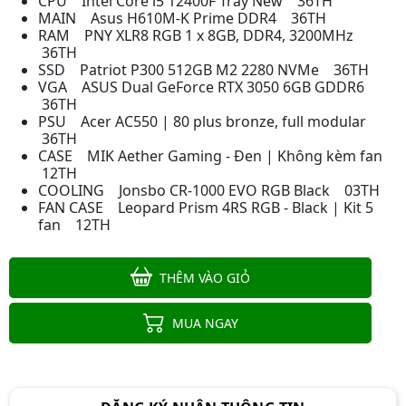
CPU Intel Core i5 12400F Tray New 36TH
MAIN Asus H610M-K Prime DDR4 36TH
RAM PNY XLR8 RGB 1 x 8GB, DDR4, 3200MHz
36TH
SSD Patriot P300 512GB M2 2280 NVMe 36TH
VGA ASUS Dual GeForce RTX 3050 6GB GDDR6
36TH
PSU Acer AC550 | 80 plus bronze, full modular
36TH
CASE MIK Aether Gaming - Đen | Không kèm fan
PC Gaming | Intel I3 12100F\ RX
12TH
6500XT\ H610M\ RAM 16GB\ SSD
COOLING Jonsbo CR-1000 EVO RGB Black 03TH
512GB
Liên hệ
FAN CASE Leopard Prism 4RS RGB - Black | Kit 5
fan 12TH
THÊM VÀO GIỎ
Máy XEON Giả Lập E5-2680 V4/ X99
Dual CPU/ Ram 64G/ NVME 512G/
MUA NGAY
Card 8G/ Nguồn 650W
Liên hệ