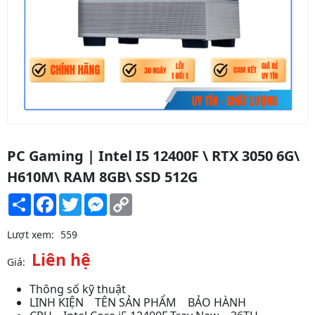
PC Gaming | Intel I5 12400F \ RTX 3050 6G\
H610M\ RAM 8GB\ SSD 512G
Share
Facebook
Twitter
Messenger
Copy
Link
Lượt xem:
559
Liên hệ
Giá:
Thông số kỹ thuật
LINH KIỆN TÊN SẢN PHẨM BẢO HÀNH