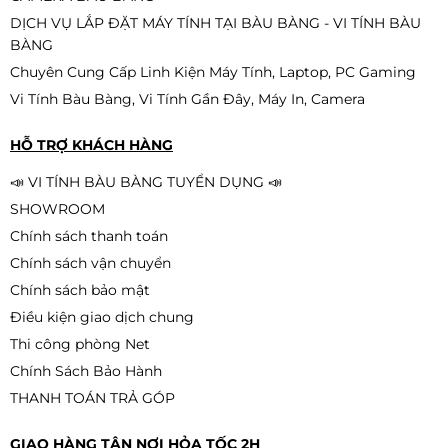
Liên hệ
DỊCH VỤ LẮP ĐẶT MÁY TÍNH TẠI BÀU BÀNG - VI TÍNH BÀU
BÀNG
Chuyên Cung Cấp Linh Kiện Máy Tính, Laptop, PC Gaming
Vi Tính Bàu Bàng, Vi Tính Gần Đây, Máy In, Camera
PC GAMING PRENIUM 2 - ALL NEW
HỖ TRỢ KHÁCH HÀNG
Liên hệ
📣 VI TÍNH BÀU BÀNG TUYỂN DỤNG 📣
SHOWROOM
Chính sách thanh toán
Chính sách vận chuyển
Chính sách bảo mật
Điều kiện giao dịch chung
Thi công phòng Net
Chính Sách Bảo Hành
THANH TOÁN TRẢ GÓP
GIAO HÀNG TẬN NƠI HỎA TỐC 2H