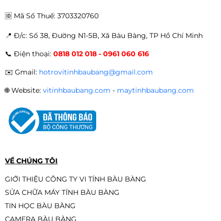
🆔
Mã Số Thuế: 3703320760
📍 Đ
/c: Số 38, Đường N1-5B, Xã Bàu Bàng, TP Hồ Chí Minh
PC Gaming | Intel I3 12100F\ RX
📞
Điện thoại:
0818 012 018 - 0961 060 616
6500XT\ H610M\ RAM 16GB\ SSD
512GB
Liên hệ
✉️
Gmail:
hotrovitinhbaubang@gmail.com
🌐
Website:
vitinhbaubang.com
-
maytinhbaubang.com
Máy XEON Giả Lập E5-2680 V4/ X99
Dual CPU/ Ram 64G/ NVME 512G/
Card 8G/ Nguồn 650W
Liên hệ
VỀ CHÚNG TÔI
GIỚI THIỆU CÔNG TY VI TÍNH BÀU BÀNG
SỬA CHỮA MÁY TÍNH BÀU BÀNG
PC B760 – Intel Core i5-13400F |
TIN HỌC BÀU BÀNG
RAM 16GB | SSD 512GB | PSU 650W
– Hiệu năng đỉnh tầm trung 2025
CAMERA BÀU BÀNG