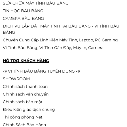
SỬA CHỮA MÁY TÍNH BÀU BÀNG
PC B760 – Intel Core i5-13400F |
TIN HỌC BÀU BÀNG
RAM 16GB | SSD 512GB | PSU 650W
– Hiệu năng đỉnh tầm trung 2025
CAMERA BÀU BÀNG
Liên hệ
DỊCH VỤ LẮP ĐẶT MÁY TÍNH TẠI BÀU BÀNG - VI TÍNH BÀU
BÀNG
Chuyên Cung Cấp Linh Kiện Máy Tính, Laptop, PC Gaming
Vi Tính Bàu Bàng, Vi Tính Gần Đây, Máy In, Camera
PC GAMING PRENIUM 2 - ALL NEW
HỖ TRỢ KHÁCH HÀNG
Liên hệ
📣 VI TÍNH BÀU BÀNG TUYỂN DỤNG 📣
SHOWROOM
Chính sách thanh toán
Chính sách vận chuyển
Chính sách bảo mật
Điều kiện giao dịch chung
Thi công phòng Net
Chính Sách Bảo Hành