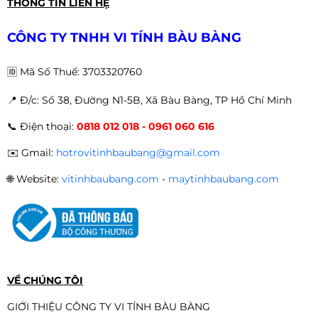
PC Gaming | Intel i5 12400F \ RTX
THÔNG TIN LIÊN HỆ
3050 6G\ H610M\ RAM 16GB\ SSD
512GB - PC GAMING BÀU BÀNG
Liên hệ
CÔNG TY TNHH VI TÍNH BÀU BÀNG
🆔
Mã Số Thuế: 3703320760
📍 Đ
/c: Số 38, Đường N1-5B, Xã Bàu Bàng, TP Hồ Chí Minh
PC Gaming | Intel I3 12100F\ RX
📞
Điện thoại:
0818 012 018 - 0961 060 616
6500XT\ H610M\ RAM 16GB\ SSD
512GB
Liên hệ
✉️
Gmail:
hotrovitinhbaubang@gmail.com
🌐
Website:
vitinhbaubang.com
-
maytinhbaubang.com
Máy XEON Giả Lập E5-2680 V4/ X99
Dual CPU/ Ram 64G/ NVME 512G/
Card 8G/ Nguồn 650W
Liên hệ
VỀ CHÚNG TÔI
GIỚI THIỆU CÔNG TY VI TÍNH BÀU BÀNG