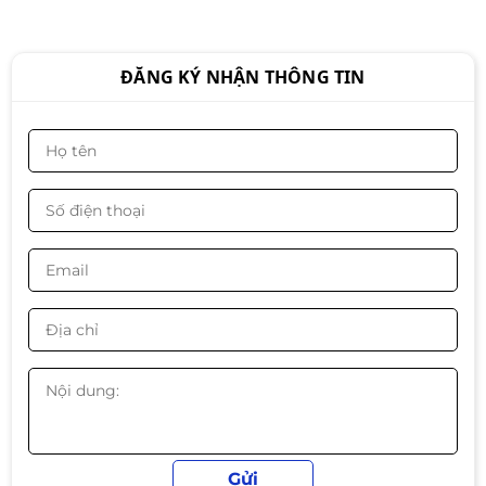
Liên hệ
ĐĂNG KÝ NHẬN THÔNG TIN
PC B760 – Intel Core i5-13400F |
RAM 16GB | SSD 512GB | PSU 650W
– Hiệu năng đỉnh tầm trung 2025
Liên hệ
PC GAMING PRENIUM 2 - ALL NEW
Liên hệ
PC GAMING PRENIUM - ALL NEW