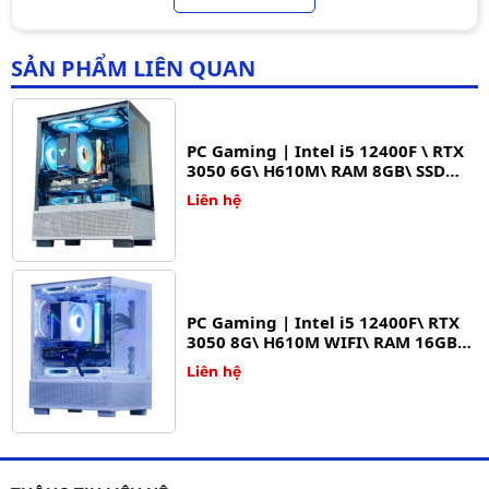
Liên hệ
SẢN PHẨM LIÊN QUAN
PC Gaming | Intel i5 12400F \ RTX
3050 6G\ H610M\ RAM 8GB\ SSD
512G
Liên hệ
PC Gaming | Intel i5 12400F\ RTX
3050 8G\ H610M WIFI\ RAM 16GB\
SSD 512GB
Liên hệ