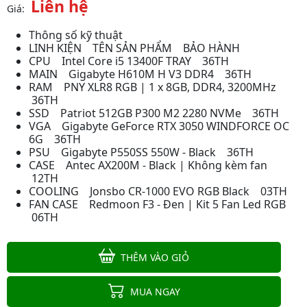
Liên hệ
Giá:
Thông số kỹ thuật
LINH KIỆN TÊN SẢN PHẨM BẢO HÀNH
CPU Intel Core i5 13400F TRAY 36TH
MAIN Gigabyte H610M H V3 DDR4 36TH
RAM PNY XLR8 RGB | 1 x 8GB, DDR4, 3200MHz
36TH
SSD Patriot 512GB P300 M2 2280 NVMe 36TH
VGA Gigabyte GeForce RTX 3050 WINDFORCE OC
6G 36TH
PSU Gigabyte P550SS 550W - Black 36TH
CASE Antec AX200M - Black | Không kèm fan
PC Gaming | Intel I3 12100F\ RX
12TH
6500XT\ H610M\ RAM 16GB\ SSD
COOLING Jonsbo CR-1000 EVO RGB Black 03TH
512GB
Liên hệ
FAN CASE Redmoon F3 - Đen | Kit 5 Fan Led RGB
06TH
THÊM VÀO GIỎ
Máy XEON Giả Lập E5-2680 V4/ X99
Dual CPU/ Ram 64G/ NVME 512G/
MUA NGAY
Card 8G/ Nguồn 650W