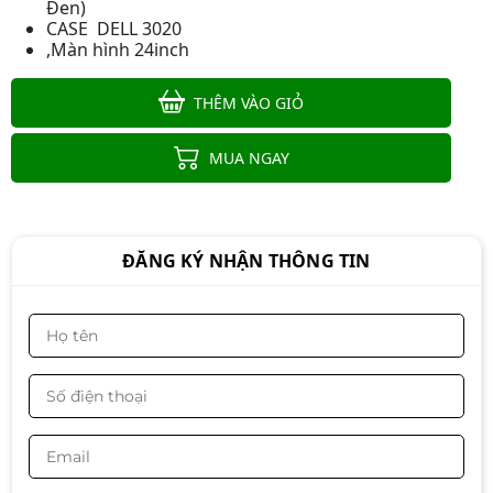
Đen)
CASE DELL 3020
,Màn hình 24inch
THÊM VÀO GIỎ
Máy tính đồng bộ DELL Optiplex
3020 SFF Core i5 4570 | Ram 8GB |
MUA NGAY
SSD 256GB
Liên hệ
ĐĂNG KÝ NHẬN THÔNG TIN
Máy tính để bàn đồng bộ Dell
Optiplex 3020/7020/9020
Liên hệ
PC Dell OptiPlex 7020 SFF/ Intel