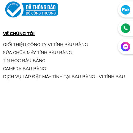
PC Dell OptiPlex 7020 SFF/ Intel
Core i3-14100/ 16Gb DDR5/ Nvme-
512SSD
Liên hệ
VỀ CHÚNG TÔI
GIỚI THIỆU CÔNG TY VI TÍNH BÀU BÀNG
SỬA CHỮA MÁY TÍNH BÀU BÀNG
MÁY TÍNH VĂN PHÒNG I5 THẾ HỆ 12
TIN HỌC BÀU BÀNG
Liên hệ
CAMERA BÀU BÀNG
DỊCH VỤ LẮP ĐẶT MÁY TÍNH TẠI BÀU BÀNG - VI TÍNH BÀU
BÀNG
Chuyên Cung Cấp Linh Kiện Máy Tính, Laptop, PC Gaming
Vi Tính Bàu Bàng, Vi Tính Gần Đây, Máy In, Camera
HỖ TRỢ KHÁCH HÀNG
📣 VI TÍNH BÀU BÀNG TUYỂN DỤNG 📣
SHOWROOM