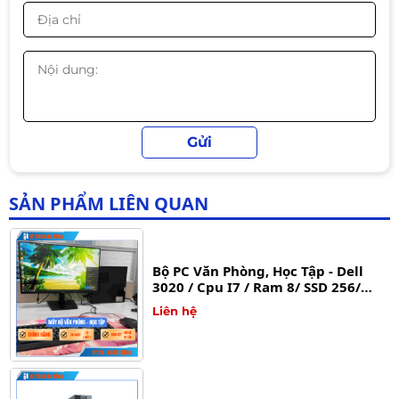
Core i3-14100/ 16Gb DDR5/ Nvme-
512SSD
Liên hệ
MÁY TÍNH VĂN PHÒNG I5 THẾ HỆ 12
Liên hệ
SẢN PHẨM LIÊN QUAN
Bộ PC Văn Phòng, Học Tập - Dell
3020 / Cpu I7 / Ram 8/ SSD 256/
Nguồn 500w
Liên hệ