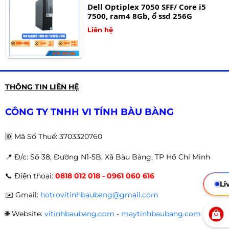
Dell Optiplex 7050 SFF/ Core i5
7500, ram4 8Gb, ổ ssd 256G
Liên hệ
Máy tính đồng bộ DELL Optiplex
THÔNG TIN LIÊN HỆ
3020 SFF Core i5 4570 | Ram 8GB |
SSD 256GB
Liên hệ
CÔNG TY TNHH VI TÍNH BÀU BÀNG
🆔
Mã Số Thuế: 3703320760
📍 Đ
/c: Số 38, Đường N1-5B, Xã Bàu Bàng, TP Hồ Chí Minh
Máy tính để bàn đồng bộ Dell
📞
Điện thoại:
0818 012 018 - 0961 060 616
Optiplex 3020/7020/9020
Li
Liên hệ
✉️
Gmail:
hotrovitinhbaubang@gmail.com
🌐
Website:
vitinhbaubang.com
-
maytinhbaubang.com