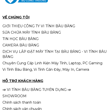
Core i3-14100/ 16Gb DDR5/
Nvme-512SSD
Liên hệ
VỀ CHÚNG TÔI
GIỚI THIỆU CÔNG TY VI TÍNH BÀU BÀNG
SỬA CHỮA MÁY TÍNH BÀU BÀNG
MÁY TÍNH VĂN PHÒNG I7-512GB-
TIN HỌC BÀU BÀNG
16GB
CAMERA BÀU BÀNG
Liên hệ
DỊCH VỤ LẮP ĐẶT MÁY TÍNH TẠI BÀU BÀNG - VI TÍNH BÀU
BÀNG
Chuyên Cung Cấp Linh Kiện Máy Tính, Laptop, PC Gaming
Vi Tính Bàu Bàng, Vi Tính Gần Đây, Máy In, Camera
HỖ TRỢ KHÁCH HÀNG
📣 VI TÍNH BÀU BÀNG TUYỂN DỤNG 📣
SHOWROOM
Chính sách thanh toán
Chính sách vận chuyển