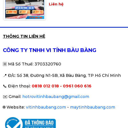
Nguồn 500w
Liên hệ
Dell Optiplex 7050 SFF/ Core i5
THÔNG TIN LIÊN HỆ
7500, ram4 8Gb, ổ ssd 256G
Liên hệ
CÔNG TY TNHH VI TÍNH BÀU BÀNG
🆔
Mã Số Thuế: 3703320760
📍 Đ
/c: Số 38, Đường N1-5B, Xã Bàu Bàng, TP Hồ Chí Minh
Máy tính đồng bộ DELL Optiplex
📞
Điện thoại:
0818 012 018 - 0961 060 616
3020 SFF Core i5 4570 | Ram
8GB | SSD 256GB
Liên hệ
✉️
Gmail:
hotrovitinhbaubang@gmail.com
🌐
Website:
vitinhbaubang.com
-
maytinhbaubang.com
PC Dell OptiPlex 7020 SFF/ Intel