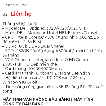
Lượt xem:
350
Liên hệ
Giá:
Thông số kỹ thuật
– Model : Dell Optiplex 3020/7020/9020 SFF
– Main : DELL Mainboard Intel H81 Express Chipset
– CPU: Intel® Core i5® 4570 ( Xung nhịp 3.6Ghz, Bộ
đệm 6Mb L2, 64 Bits)
– DDR3 : 8Gb DDR3 Dual Chanel
– SDD : 256GB Tốc độ đọc ghi 500mb/s mới bảo hành
36 tháng
– VGA Onboard : Integrated Intel® HD Graphics
2000- Full HD Đẹp miễn chê.
– Card mạng : 10/100/1000Mbps
– Card âm thanh : Onboard 2.1 Hight Definition
– Hệ điều hành cài sẵn : PCDOS win 7 64 bit /
Windown 10 64 bít
– Tính năng cổng giao tiếp : USB 12 cổng 2.0. PS2 có 2
cổng
MÁY TÍNH VĂN PHÒNG BÀU BÀNG | MÁY TÍNH
CÔNG TY BÀU BÀNG