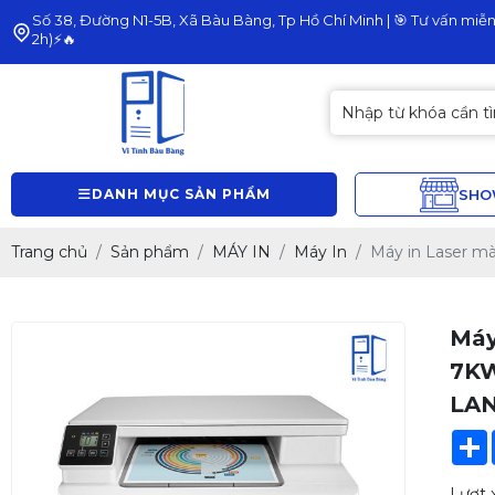
Số 38, Đường N1-5B, Xã Bàu Bàng, Tp Hồ Chí Minh | 🎯 Tư vấn miễn 
2h)⚡🔥
DANH MỤC SẢN PHẨM
SH
Trang chủ
Sản phẩm
MÁY IN
Máy In
Máy in Laser mà
Máy
7KW
LAN
Lượt 