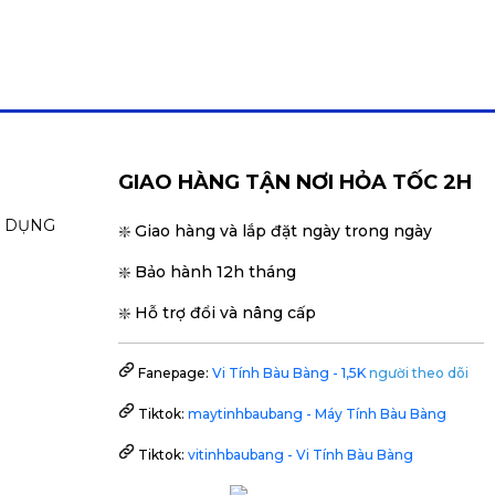
GIAO HÀNG TẬN NƠI HỎA TỐC 2H
N DỤNG
❇️ Giao hàng và lắp đặt ngày trong ngày
❇️ Bảo hành 12h tháng
❇️ Hỗ trợ đổi và nâng cấp
Fanepage:
Vi Tính Bàu Bàng - 1,5K
người theo dõi
Tiktok:
maytinhbaubang - Máy Tính Bàu Bàng
Tiktok:
vitinhbaubang - Vi Tính Bàu Bàng