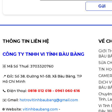
Hộp mực thay thế
Hộp mực in LaserJet màu đ
W2410A
Hộp mực in LaserJet màu lụ
W2411A
Hộp mực in LaserJet màu v
THÔNG TIN LIÊN HỆ
VỀ C
W2412A
Hộp mực in HP 216A màu đỏ
GIỚI T
CÔNG TY TNHH VI TÍNH BÀU BÀNG
W2413A
BÀU B
SỬA C
🆔
Mã Số Thuế: 3703320760
TIN H
Nguồn điện
313 W (in hoạt động), 7,4 W
CAMER
📍 Đ
/c: Số 38, Đường N1-5B, Xã Bàu Bàng, TP
Hồ Chí Minh
DỊCH V
Kích thước
Kích thước tối thiểu (W x
BÀU BÀ
📞
Điện thoại:
0818 012 018 - 0961 060 616
Chuyên
Kích thước tối đa (W x D 
Tính, L
✉️
Gmail:
hotrovitinhbaubang@gmail.com
Vi Tính
Trọng lượng
Cân nặng: 15,7 kg
🌐
Website:
vitinhbaubang.com
-
Đây, Má