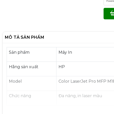
Power
MÔ TẢ SẢN PHẨM
Sản phẩm
Máy In
Hãng sản xuất
HP
Model
Color LaserJet Pro MFP M
Chức năng
Đa năng, in laser màu
Độ phân giải
Chất lượng in đen (tốt nh