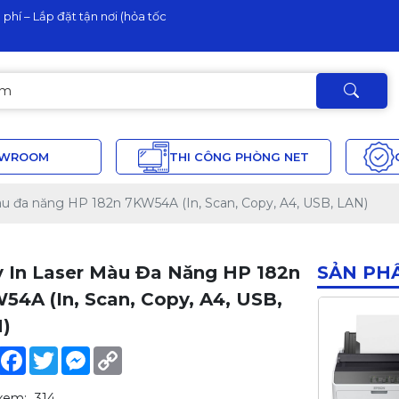
phí – Lắp đặt tận nơi (hỏa tốc
OWROOM
THI CÔNG PHÒNG NET
u đa năng HP 182n 7KW54A (In, Scan, Copy, A4, USB, LAN)
 In Laser Màu Đa Năng HP 182n
SẢN PH
54A (In, Scan, Copy, A4, USB,
)
Share
Facebook
Twitter
Messenger
Copy
Link
xem:
314