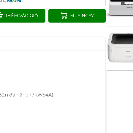
ed by
THÊM VÀO GIỎ
MUA NGAY
182n đa năng (7KW54A)
ất): Lên đến 600 x 600 dpi