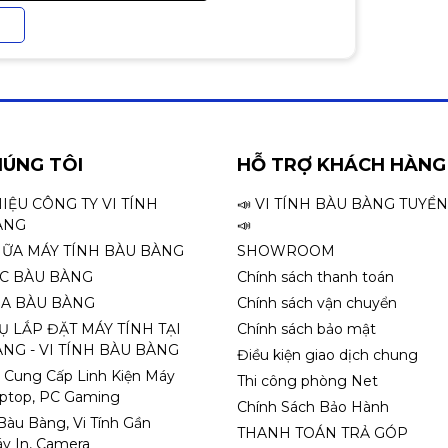
en HP 216A (năng suất 1.050 trang)
c lam HP 216A (năng suất 1.050 trang)
àng HP 216A (năng suất 850 trang)
HÚNG TÔI
HỖ TRỢ KHÁCH HÀNG
 tươi LaserJet (năng suất 850 trang)
HIỆU CÔNG TY VI TÍNH
📣 VI TÍNH BÀU BÀNG TUYỂ
ÀNG
📣
HỮA MÁY TÍNH BÀU BÀNG
SHOWROOM
ỌC BÀU BÀNG
Chính sách thanh toán
 (sẵn sàng), 0,7 W (ngủ)
A BÀU BÀNG
Chính sách vận chuyển
Ụ LẮP ĐẶT MÁY TÍNH TẠI
Chính sách bảo mật
 D x H): 420 x 380 x 292,6 mm
NG - VI TÍNH BÀU BÀNG
Điều kiện giao dịch chung
 Cung Cấp Linh Kiện Máy
x H): 420 x 435 x 295 mm
Thi công phòng Net
aptop, PC Gaming
Chính Sách Bảo Hành
 Bàu Bàng, Vi Tính Gần
THANH TOÁN TRẢ GÓP
y In, Camera