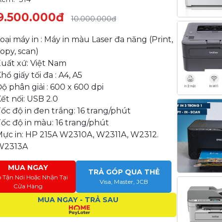
9.500.000đ
10.000.000đ
oại máy in : Máy in màu Laser đa năng (Print,
opy, scan)
uất xứ: Việt Nam
hổ giấy tối đa : A4, A5
ộ phân giải : 600 x 600 dpi
ết nối: USB 2.0
ốc độ in đen trắng: 16 trang/phút
ốc độ in màu: 16 trang/phút
Mực in: HP 215A W2310A, W2311A, W2312.
W2313A
MUA NGAY
TRẢ GÓP QUA THẺ
o Tận Nơi Hoặc Nhận Tại
Visa, Master, JCB
Cửa Hàng
MUA NGAY - TRẢ SAU