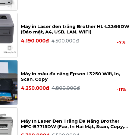
Máy in Laser đen trắng Brother HL-L2366DW
(Đảo mặt, A4, USB, LAN, WIFI)
4.190.000đ
4.500.000đ
-7%
Máy in màu đa năng Epson L3250 Wifi, In,
Scan, Copy
4.250.000đ
4.800.000đ
-11%
Máy In Laser Đen Trắng Đa Năng Brother
MFC-B7715DW (Fax, In Hai Mặt, Scan, Copy,
ADF, A4, USB, LAN, WIFI)