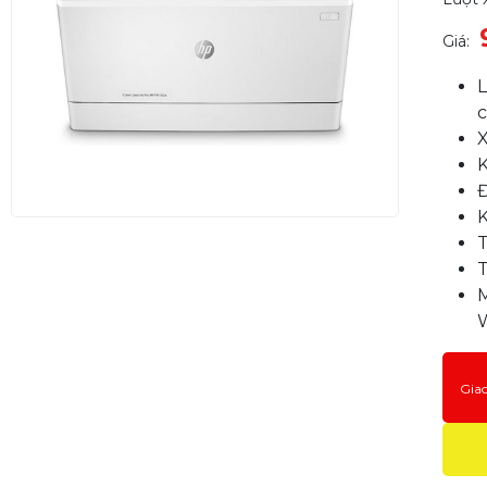
Giá:
L
c
X
K
Đ
K
T
T
Gia