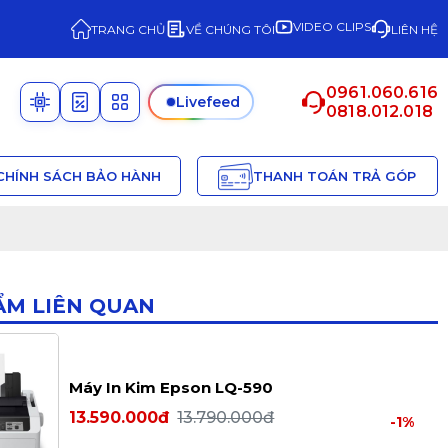
VIDEO CLIPS
TRANG CHỦ
VỀ CHÚNG TÔI
LIÊN HỆ
0961.060.616
Livefeed
0818.012.018
CHÍNH SÁCH BẢO HÀNH
THANH TOÁN TRẢ GÓP
ẨM LIÊN QUAN
Máy In Kim Epson LQ-590
13.590.000đ
13.790.000đ
-1%