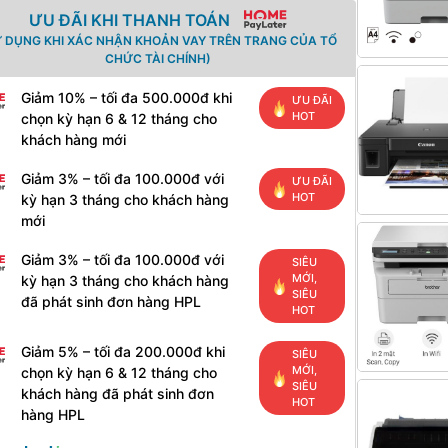
ƯU ĐÃI KHI THANH TOÁN
Ử DỤNG KHI XÁC NHẬN KHOẢN VAY TRÊN TRANG CỦA TỔ
CHỨC TÀI CHÍNH)
Giảm 10% – tối đa 500.000đ khi
ƯU ĐÃI
HOT
chọn kỳ hạn 6 & 12 tháng cho
khách hàng mới
Giảm 3% – tối đa 100.000đ với
ƯU ĐÃI
HOT
kỳ hạn 3 tháng cho khách hàng
mới
Giảm 3% – tối đa 100.000đ với
SIÊU
MỚI,
kỳ hạn 3 tháng cho khách hàng
SIÊU
đã phát sinh đơn hàng HPL
HOT
Giảm 5% – tối đa 200.000đ khi
SIÊU
MỚI,
chọn kỳ hạn 6 & 12 tháng cho
SIÊU
khách hàng đã phát sinh đơn
HOT
hàng HPL