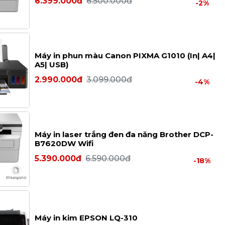
6.399.000đ
6.500.000đ
-2%
Máy in phun màu Canon PIXMA G1010 (In| A4|
A5| USB)
2.990.000đ
3.099.000đ
-4%
Máy in laser trắng đen đa năng Brother DCP-
B7620DW Wifi
5.390.000đ
6.590.000đ
-18%
Máy in kim EPSON LQ-310