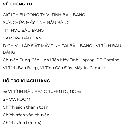
-11%
VỀ CHÚNG TÔI
Nhược điểm
GIỚI THIỆU CÔNG TY VI TÍNH BÀU BÀNG
❌ Không hỗ trợ ép xung
SỬA CHỮA MÁY TÍNH BÀU BÀNG
❌ RAM giới hạn bus
Mainboard GIGABYTE GA-H81M-
TIN HỌC BÀU BÀNG
❌ Không có PCIe 4.0
D3H (DDR3) QSD
CAMERA BÀU BÀNG
790.000đ
690.000đ
DỊCH VỤ LẮP ĐẶT MÁY TÍNH TẠI BÀU BÀNG - VI TÍNH BÀU
Có nên mua không?
-13%
BÀNG
👉 Nếu bạn đang dùng:
Chuyên Cung Cấp Linh Kiện Máy Tính, Laptop, PC Gaming
i3-10105F / i5-10400F
Vi Tính Bàu Bàng, Vi Tính Gần Đây, Máy In, Camera
Mainboard H81-M1 Pegatron (Asus)
VGA tầm trung (RTX 3060 / 4060)
DDR3 QSD
HỖ TRỢ KHÁCH HÀNG
👉 Thì đây là lựa chọn:
790.000đ
690.000đ
✔️ Hợp lý trong tầm giá
📣 VI TÍNH BÀU BÀNG TUYỂN DỤNG 📣
-13%
✔️ Dùng ổn định lâu dài
SHOWROOM
✔️ Không thiếu tính năng cần thiết
Chính sách thanh toán
Kết luận
Chính sách vận chuyển
Chính sách bảo mật
Gigabyte H470M DS3H
là mainboard cân bằng tốt