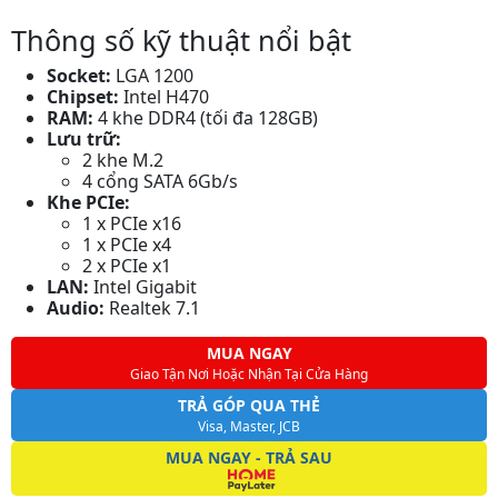
Thông số kỹ thuật nổi bật
Socket:
LGA 1200
Chipset:
Intel H470
RAM:
4 khe DDR4 (tối đa 128GB)
Lưu trữ:
2 khe M.2
4 cổng SATA 6Gb/s
Khe PCIe:
1 x PCIe x16
1 x PCIe x4
2 x PCIe x1
LAN:
Intel Gigabit
Audio:
Realtek 7.1
MUA NGAY
Giao Tận Nơi Hoặc Nhận Tại Cửa Hàng
TRẢ GÓP QUA THẺ
Visa, Master, JCB
MUA NGAY - TRẢ SAU