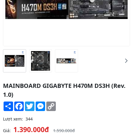
MAINBOARD GIGABYTE H470M DS3H (Rev.
1.0)
Share
Facebook
Twitter
Messenger
Copy
Link
Lượt xem:
344
1.390.000đ
Giá:
1.590.000đ