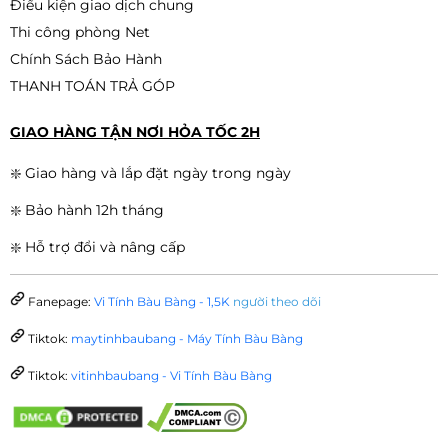
Điều kiện giao dịch chung
giữa giá và hiệu năng, phù hợp cho người dùng phổ
thông cần một hệ thống
bền – ổn định – dễ nâng
Thi công phòng Net
cấp
.
Chính Sách Bảo Hành
THANH TOÁN TRẢ GÓP
GIAO HÀNG TẬN NƠI HỎA TỐC 2H
❇️ Giao hàng và lắp đặt ngày trong ngày
❇️ Bảo hành 12h tháng
❇️ Hỗ trợ đổi và nâng cấp
Fanepage:
Vi Tính Bàu Bàng - 1,5K
người theo dõi
Tiktok:
maytinhbaubang - Máy Tính Bàu Bàng
Tiktok:
vitinhbaubang - Vi Tính Bàu Bàng