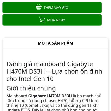
THÊM VÀO GIỎ
MUA NGAY
MÔ TẢ SẢN PHẨM
Đánh giá mainboard Gigabyte
H470M DS3H – Lựa chọn ổn định
cho Intel Gen 10
Mainboard ASUS PRIME H510M-K
R2.0
Giới thiệu chung
1.990.000đ
1.690.000đ
Mainboard
Gigabyte H470M DS3H
là bo mạch chủ
-15%
tầm trung sử dụng chipset H470, hỗ trợ CPU Intel
thế hệ 10 (Comet Lake) và có thể dùng gen 11 khi
update BIOS. Đây là lựa chọn phù hợp cho người