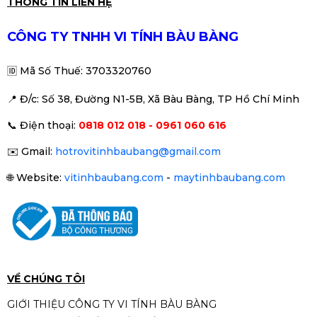
Mainboard Asus Prime B760M-K
THÔNG TIN LIÊN HỆ
DDR5 (Intel B760/ Socket 1700/
M-ATX/ 2 khe ram/ 2.5 Gigabit
2.690.000đ
2.990.000đ
CÔNG TY TNHH VI TÍNH BÀU BÀNG
LAN)
-10%
🆔
Mã Số Thuế: 3703320760
📍 Đ
/c: Số 38, Đường N1-5B, Xã Bàu Bàng, TP Hồ Chí Minh
Mainboard MSI PRO B760M-E
📞
Điện thoại:
0818 012 018 - 0961 060 616
DDR5
2.590.000đ
2.690.000đ
✉️
Gmail:
hotrovitinhbaubang@gmail.com
-4%
🌐
Website:
vitinhbaubang.com
-
maytinhbaubang.com
Mainboard MSI H410M-A PRO
(Intel H410, Socket 1200, m-ATX,
2 khe RAM DDR4)
1.690.000đ
VỀ CHÚNG TÔI
GIỚI THIỆU CÔNG TY VI TÍNH BÀU BÀNG