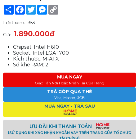
Share
Facebook
Twitter
Messenger
Copy
Link
Lượt xem:
353
1.890.000đ
Giá:
Chipset: Intel H610
Socket: Intel LGA 1700
Kích thước: M-ATX
Số khe RAM: 2
MUA NGAY
Giao Tận Nơi Hoặc Nhận Tại Cửa Hàng
TRẢ GÓP QUA THẺ
Visa, Master, JCB
MUA NGAY - TRẢ SAU
ƯU ĐÃI KHI THANH TOÁN
(SỬ DỤNG KHI XÁC NHẬN KHOẢN VAY TRÊN TRANG CỦA TỔ CHỨC
TÀI CHÍNH)