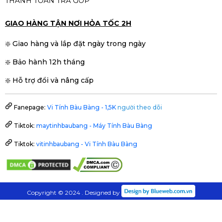
THANH TOÁN TRẢ GÓP
GIAO HÀNG TẬN NƠI HỎA TỐC 2H
❇️ Giao hàng và lắp đặt ngày trong ngày
❇️ Bảo hành 12h tháng
❇️ Hỗ trợ đổi và nâng cấp
Fanepage:
Vi Tính Bàu Bàng - 1,5K
người theo dõi
Tiktok:
maytinhbaubang - Máy Tính Bàu Bàng
Tiktok:
vitinhbaubang - Vi Tính Bàu Bàng
Copyright © 2024 . Designed by