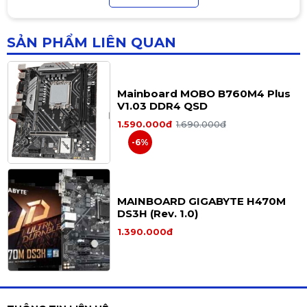
500.000đ
SẢN PHẨM LIÊN QUAN
Mainboard MOBO B760M4 Plus
V1.03 DDR4 QSD
1.590.000đ
1.690.000đ
-6%
MAINBOARD GIGABYTE H470M
DS3H (Rev. 1.0)
1.390.000đ