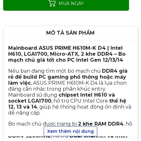
MUA NGAY
MÔ TẢ SẢN PHẨM
Mainboard ASUS PRIME H610M-K D4 | Intel
H610, LGA1700, Micro-ATX, 2 khe DDR4 – Bo
mạch chủ giá tốt cho PC Intel Gen 12/13/14
Nếu bạn đang tìm một bo mạch chủ
DDR4 giá
rẻ để build PC gaming phổ thông hoặc máy
làm việc
, ASUS PRIME H610M-K D4 là lựa chọn
đáng cân nhắc trong phân khúc entry.
Mainboard sử dụng
chipset Intel H610 và
socket LGA1700
, hỗ trợ CPU Intel Core
thế hệ
12, 13 và 14
, giúp hệ thống hoạt động ổn định và
dễ nâng cấp.
Bo mạch chủ được trang bị
2 khe RAM DDR4
, hỗ
Mainboard MSI H410M-A PRO
trợ dung lượng tối đa
64GB
với tốc độ lên tới
Xem thêm nội dung
(Intel H410, Socket 1200, m-ATX,
DDR4-3200MHz
, hỗ trợ
Dual Channel và Intel
2 khe RAM DDR4)