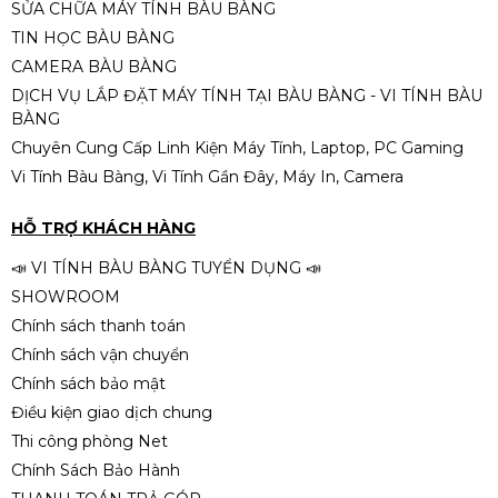
SỬA CHỮA MÁY TÍNH BÀU BÀNG
Mainboard ASUS PRIME H510M-K
TIN HỌC BÀU BÀNG
(Intel H510, Socket 1200, DDR4)
CAMERA BÀU BÀNG
NEW
1.890.000đ
DỊCH VỤ LẮP ĐẶT MÁY TÍNH TẠI BÀU BÀNG - VI TÍNH BÀU
BÀNG
Chuyên Cung Cấp Linh Kiện Máy Tính, Laptop, PC Gaming
Vi Tính Bàu Bàng, Vi Tính Gần Đây, Máy In, Camera
Mainboard GIGABYTE GA-H81M-
D3H (DDR3) QSD
HỖ TRỢ KHÁCH HÀNG
500.000đ
📣 VI TÍNH BÀU BÀNG TUYỂN DỤNG 📣
SHOWROOM
Chính sách thanh toán
Chính sách vận chuyển
Mainboard H81-M1 Pegatron
Chính sách bảo mật
(Asus) DDR3 QSD
Điều kiện giao dịch chung
500.000đ
Thi công phòng Net
Chính Sách Bảo Hành