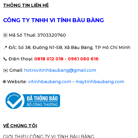
Laptop Dell 7490. I7-8650U ram
THÔNG TIN LIÊN HỆ
8g ssd 256 màn hình 14 fhd
6.696.000đ
CÔNG TY TNHH VI TÍNH BÀU BÀNG
🆔
Mã Số Thuế: 3703320760
📍 Đ
/c: Số 38, Đường N1-5B, Xã Bàu Bàng, TP Hồ Chí Minh
Laptop dell 7490 i5 th8/8/256
📞
Điện thoại:
0818 012 018 - 0961 060 616
fhd
6.264.000đ
✉️
Gmail:
hotrovitinhbaubang@gmail.com
🌐
Website:
vitinhbaubang.com
-
maytinhbaubang.com
Laptop Dell latitude 7480 core
I5-7300U ram 8GB ssd 256GB
14" fhd
5.940.000đ
VỀ CHÚNG TÔI
GIỚI THIỆU CÔNG TY VI TÍNH BÀU BÀNG