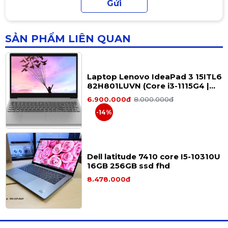
1135G7, 16G, 256G, 13.3 inch, Full
HD)
8.200.000đ
SẢN PHẨM LIÊN QUAN
Laptop Lenovo IdeaPad 3 15ITL6
82H801LUVN (Core i3-1115G4 |
8GB | 256GB | Intel UHD Graphics
6.900.000đ
8.000.000đ
| 15.6 inch FHD )
-14%
Dell latitude 7410 core I5-10310U
16GB 256GB ssd fhd
8.478.000đ