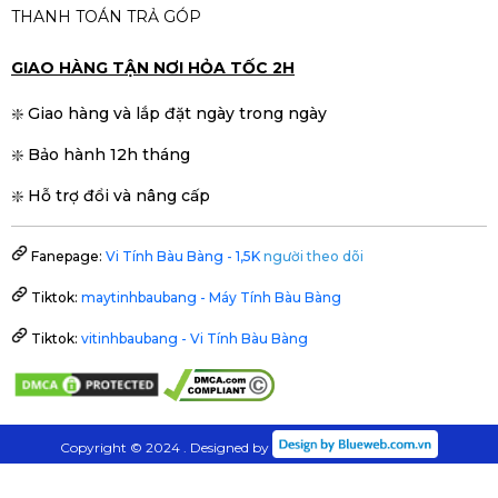
THANH TOÁN TRẢ GÓP
GIAO HÀNG TẬN NƠI HỎA TỐC 2H
❇️ Giao hàng và lắp đặt ngày trong ngày
❇️ Bảo hành 12h tháng
❇️ Hỗ trợ đổi và nâng cấp
Fanepage:
Vi Tính Bàu Bàng - 1,5K
người theo dõi
Tiktok:
maytinhbaubang - Máy Tính Bàu Bàng
Tiktok:
vitinhbaubang - Vi Tính Bàu Bàng
Copyright © 2024 . Designed by