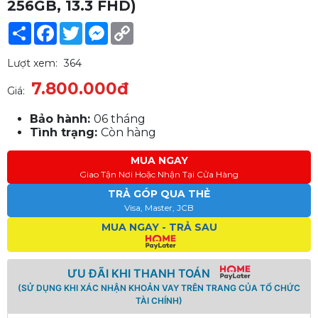
256GB, 13.3 FHD)
Share
Facebook
Twitter
Messenger
Copy
Link
Lượt xem:
364
7.800.000đ
Giá:
Bảo hành:
06 tháng
Tình trạng:
Còn hàng
MUA NGAY
Giao Tận Nơi Hoặc Nhận Tại Cửa Hàng
TRẢ GÓP QUA THẺ
Visa, Master, JCB
MUA NGAY - TRẢ SAU
ƯU ĐÃI KHI THANH TOÁN
(SỬ DỤNG KHI XÁC NHẬN KHOẢN VAY TRÊN TRANG CỦA TỔ CHỨC
TÀI CHÍNH)