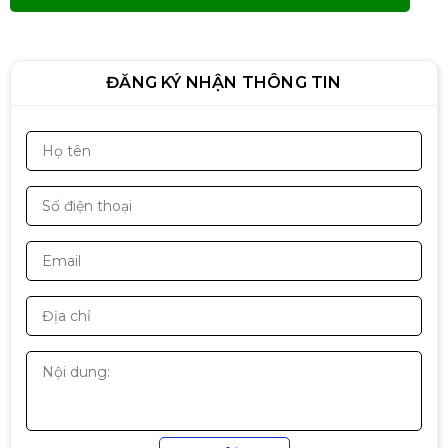
14" fhd
5.940.000đ
ĐĂNG KÝ NHẬN THÔNG TIN
ThinkPad T14 AMD Pro Ryzen 5
4650U 16GB 256GB SSD 14INH
6.800.000đ
💻 ASUS Vivobook 15 OLED
A1505VA i9-13900H – Laptop
OLED Siêu Mạnh Giá Tốt (Like
16.900.000đ
New)
Dell Latitude 5320 (Core i5