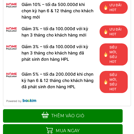
Giảm 10% – tối đa 500.000đ khi
ƯU ĐÃI
HOT
chọn kỳ hạn 6 & 12 tháng cho khách
hàng mới
Giảm 3% – tối đa 100.000đ với kỳ
ƯU ĐÃI
HOT
hạn 3 tháng cho khách hàng mới
Giảm 3% – tối đa 100.000đ với kỳ
SIÊU
MỚI,
hạn 3 tháng cho khách hàng đã
SIÊU
phát sinh đơn hàng HPL
HOT
Giảm 5% – tối đa 200.000đ khi chọn
SIÊU
Laptop dell 7490 i5 th8/8/256
MỚI,
kỳ hạn 6 & 12 tháng cho khách hàng
fhd
SIÊU
đã phát sinh đơn hàng HPL
HOT
6.264.000đ
Powered by
THÊM VÀO GIỎ
Laptop Dell latitude 7480 core
I5-7300U ram 8GB ssd 256GB
MUA NGAY