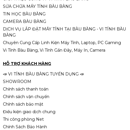
SỬA CHỮA MÁY TÍNH BÀU BÀNG
ThinkPad T14 AMD Pro Ryzen 5
TIN HỌC BÀU BÀNG
4650U 16GB 256GB SSD 14INH
CAMERA BÀU BÀNG
6.800.000đ
DỊCH VỤ LẮP ĐẶT MÁY TÍNH TẠI BÀU BÀNG - VI TÍNH BÀU
BÀNG
Chuyên Cung Cấp Linh Kiện Máy Tính, Laptop, PC Gaming
Vi Tính Bàu Bàng, Vi Tính Gần Đây, Máy In, Camera
💻 ASUS Vivobook 15 OLED
A1505VA i9-13900H – Laptop
HỖ TRỢ KHÁCH HÀNG
OLED Siêu Mạnh Giá Tốt (Like
16.900.000đ
New)
📣 VI TÍNH BÀU BÀNG TUYỂN DỤNG 📣
SHOWROOM
Chính sách thanh toán
Chính sách vận chuyển
Chính sách bảo mật
Điều kiện giao dịch chung
Thi công phòng Net
Chính Sách Bảo Hành