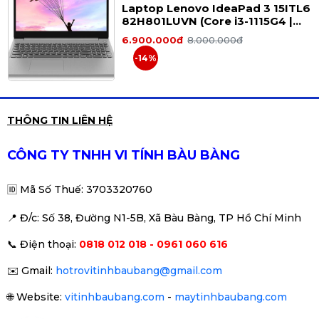
Laptop Lenovo IdeaPad 3 15ITL6
82H801LUVN (Core i3-1115G4 |
8GB | 256GB | Intel UHD Graphics
6.900.000đ
8.000.000đ
| 15.6 inch FHD )
-14%
Laptop Dell 7490. I7-8650U ram
THÔNG TIN LIÊN HỆ
8g ssd 256 màn hình 14 fhd
6.696.000đ
CÔNG TY TNHH VI TÍNH BÀU BÀNG
🆔
Mã Số Thuế: 3703320760
📍 Đ
/c: Số 38, Đường N1-5B, Xã Bàu Bàng, TP Hồ Chí Minh
Laptop dell 7490 i5 th8/8/256
📞
Điện thoại:
0818 012 018 - 0961 060 616
fhd
6.264.000đ
✉️
Gmail:
hotrovitinhbaubang@gmail.com
🌐
Website:
vitinhbaubang.com
-
maytinhbaubang.com