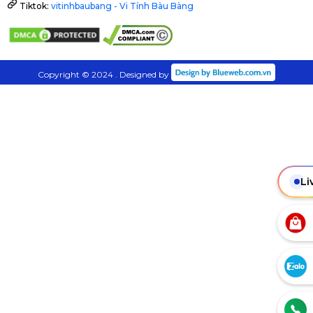
Tiktok:
vitinhbaubang - Vi Tính Bàu Bàng
Copyright © 2024 . Designed by
Li