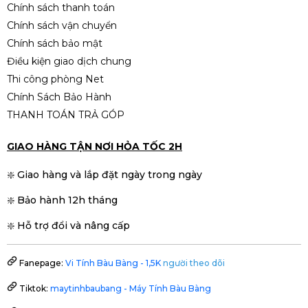
Chính sách thanh toán
Chính sách vận chuyển
💻 ASUS Vivobook 15 OLED
Chính sách bảo mật
A1505VA i9-13900H – Laptop
Điều kiện giao dịch chung
OLED Siêu Mạnh Giá Tốt (Like
16.900.000đ
New)
Thi công phòng Net
Chính Sách Bảo Hành
THANH TOÁN TRẢ GÓP
GIAO HÀNG TẬN NƠI HỎA TỐC 2H
❇️ Giao hàng và lắp đặt ngày trong ngày
❇️ Bảo hành 12h tháng
❇️ Hỗ trợ đổi và nâng cấp
Fanepage:
Vi Tính Bàu Bàng - 1,5K
người theo dõi
Tiktok:
maytinhbaubang - Máy Tính Bàu Bàng