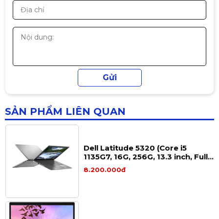
4650U 16GB 256GB SSD 14INH
6.800.000đ
💻 ASUS Vivobook 15 OLED
A1505VA i9-13900H – Laptop
OLED Siêu Mạnh Giá Tốt (Like
16.900.000đ
New)
SẢN PHẨM LIÊN QUAN
Dell Latitude 5320 (Core i5
1135G7, 16G, 256G, 13.3 inch, Full
HD)
8.200.000đ