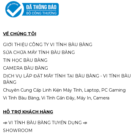
Laptop Dell latitude 7480 core
I5-7300U ram 8GB ssd 256GB
14" fhd
5.940.000đ
VỀ CHÚNG TÔI
GIỚI THIỆU CÔNG TY VI TÍNH BÀU BÀNG
SỬA CHỮA MÁY TÍNH BÀU BÀNG
Laptop Dell latitude 7480/ i7-
TIN HỌC BÀU BÀNG
6600u/ ram 8g/ ssd 256gb/ màn
CAMERA BÀU BÀNG
14.0 full HD
5.940.000đ
DỊCH VỤ LẮP ĐẶT MÁY TÍNH TẠI BÀU BÀNG - VI TÍNH BÀU
BÀNG
Chuyên Cung Cấp Linh Kiện Máy Tính, Laptop, PC Gaming
Vi Tính Bàu Bàng, Vi Tính Gần Đây, Máy In, Camera
ThinkPad T14 AMD Pro Ryzen 5
4650U 16GB 256GB SSD 14INH
HỖ TRỢ KHÁCH HÀNG
6.800.000đ
📣 VI TÍNH BÀU BÀNG TUYỂN DỤNG 📣
SHOWROOM