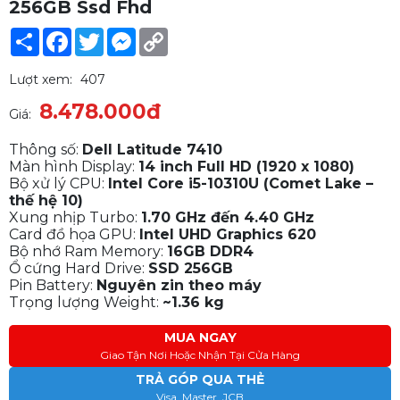
256GB Ssd Fhd
Share
Facebook
Twitter
Messenger
Copy
Link
Lượt xem:
407
8.478.000đ
Giá:
Thông số:
Dell Latitude 7410
Màn hình Display:
14 inch Full HD (1920 x 1080)
Bộ xử lý CPU:
Intel Core i5-10310U (Comet Lake –
thế hệ 10)
Xung nhịp Turbo:
1.70 GHz đến 4.40 GHz
Card đồ họa GPU:
Intel UHD Graphics 620
Bộ nhớ Ram Memory:
16GB DDR4
Ổ cứng Hard Drive:
SSD 256GB
Pin Battery:
Nguyên zin theo máy
Trọng lượng Weight:
~1.36 kg
MUA NGAY
Giao Tận Nơi Hoặc Nhận Tại Cửa Hàng
TRẢ GÓP QUA THẺ
Visa, Master, JCB