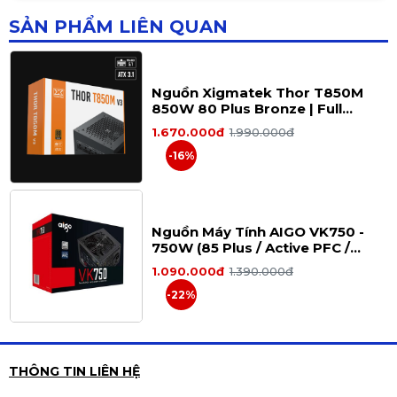
xuyên.
-24%
SẢN PHẨM LIÊN QUAN
Fan
Nguồn Xigmatek Thor T850M
120mm
850W 80 Plus Bronze | Full
độ ồn
Modular, ATX
1.670.000đ
1.990.000đ
thấp
-16%
Vòng bi của
quạt giúp giảm
tiếng ồn tạo ra
trong khi vẫn
Nguồn Máy Tính AIGO VK750 -
duy trì khả
750W (85 Plus / Active PFC /
năng tản nhiệt
Single Rail)
tuyệt vời.
1.090.000đ
1.390.000đ
-22%
Bảo vệ
mạch
Nguồn MIK S-POWER 500W (Màu
THÔNG TIN LIÊN HỆ
toàn diện
Đen)