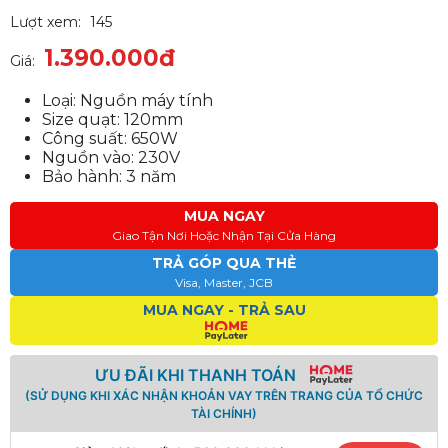
Lượt xem:
145
1.390.000đ
Giá:
Loại: Nguồn máy tính
Size quạt: 120mm
Công suất: 650W
Nguồn vào: 230V
Bảo hành: 3 năm
MUA NGAY
Giao Tận Nơi Hoặc Nhận Tại Cửa Hàng
TRẢ GÓP QUA THẺ
Visa, Master, JCB
MUA NGAY - TRẢ SAU
ƯU ĐÃI KHI THANH TOÁN
(SỬ DỤNG KHI XÁC NHẬN KHOẢN VAY TRÊN TRANG CỦA TỔ CHỨC
TÀI CHÍNH)