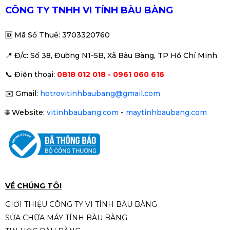
520.000đ
690.000đ
CÔNG TY TNHH VI TÍNH BÀU BÀNG
Nguồn máy tính
MSI MAG
-25%
A650BN
hỗ trợ
🆔
Mã Số Thuế: 3703320760
cơ chế bảo vệ
OCP, OVP, SCP,
OPP, OTP và
📍 Đ
/c: Số 38, Đường N1-5B, Xã Bàu Bàng, TP Hồ Chí Minh
cung cấp khả
Nguồn AIGO AX850T 850W | 80
năng bảo vệ
📞
Điện thoại:
0818 012 018 - 0961 060 616
Gold, Full Modular, ATX 3.0, PCIE
toàn diện.
5.0
2.390.000đ
2.690.000đ
✉️
Gmail:
hotrovitinhbaubang@gmail.com
-11%
🌐
Website:
vitinhbaubang.com
-
maytinhbaubang.com
Nguồn máy tính AIGO VK650 -
650W (85 Plus/ Active PFC/
Single Rail)
790.000đ
990.000đ
-20%
VỀ CHÚNG TÔI
GIỚI THIỆU CÔNG TY VI TÍNH BÀU BÀNG
SỬA CHỮA MÁY TÍNH BÀU BÀNG
BỘ NGUỒN MÁY TÍNH AIGO