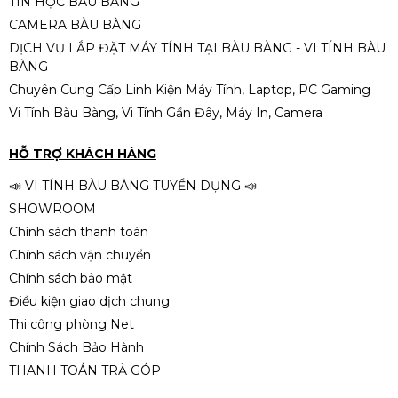
TIN HỌC BÀU BÀNG
MODEL CK500PRO 500W 80+
CAMERA BÀU BÀNG
EFICIENCY (DÂY CÁP ĐEN DẸT)
790.000đ
879.000đ
DỊCH VỤ LẮP ĐẶT MÁY TÍNH TẠI BÀU BÀNG - VI TÍNH BÀU
-10%
BÀNG
Chuyên Cung Cấp Linh Kiện Máy Tính, Laptop, PC Gaming
Vi Tính Bàu Bàng, Vi Tính Gần Đây, Máy In, Camera
Nguồn máy tính VSP MEGAMAX
VS750D 750W
HỖ TRỢ KHÁCH HÀNG
790.000đ
990.000đ
📣 VI TÍNH BÀU BÀNG TUYỂN DỤNG 📣
-20%
SHOWROOM
Chính sách thanh toán
Chính sách vận chuyển
Chính sách bảo mật
Điều kiện giao dịch chung
Thi công phòng Net
Chính Sách Bảo Hành
THANH TOÁN TRẢ GÓP