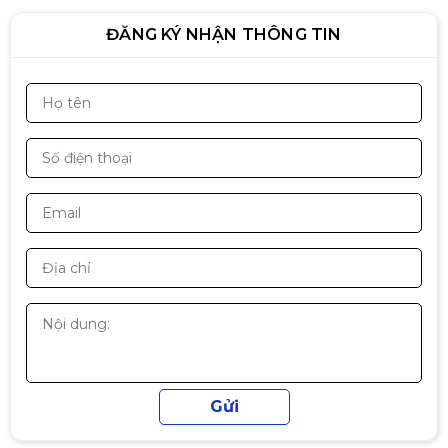
Thiết kế & tính năng
ĐĂNG KÝ NHẬN THÔNG TIN
• Chuyển đổi từ cổng DVI sang VGA tiện lợi
• Tín hiệu ổn định, hạn chế nhiễu
Bộ chuyển mạch HDMI 2 vào 1 ra
• Đầu cắm chắc chắn, dễ lắp đặt
(Hỗ trợ 2 chiều) chính hãng
• Phù hợp cho PC, card màn hình có cổng DVI
Ugreen 50966 cao cấp
249.000đ
350.000đ
Phù hợp sử dụng
-29%
✔ Kết nối PC với màn hình VGA
✔ Sử dụng cho văn phòng, phòng net
✔ Tận dụng màn hình VGA cũ
Cáp dữ liệu USB 2.0 truyền dữ liệu
✔ Setup máy tính đơn giản, tiết kiệm chi phí 💻
dài 5M
120.000đ
190.000đ
-37%
Cáp HDMI 5m VEGGIEG V-H109
4K2K – Lõi hợp kim, Đầu mạ
vàng, 19+1
150.000đ
180.000đ