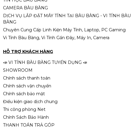
TIN HỌC BÀU BÀNG
(Hỗ trợ 2 chiều) chính hãng
CAMERA BÀU BÀNG
Ugreen 50966 cao cấp
249.000đ
350.000đ
DỊCH VỤ LẮP ĐẶT MÁY TÍNH TẠI BÀU BÀNG - VI TÍNH BÀU
-29%
BÀNG
Chuyên Cung Cấp Linh Kiện Máy Tính, Laptop, PC Gaming
Vi Tính Bàu Bàng, Vi Tính Gần Đây, Máy In, Camera
Cáp dữ liệu USB 2.0 truyền dữ liệu
dài 5M
HỖ TRỢ KHÁCH HÀNG
120.000đ
190.000đ
📣 VI TÍNH BÀU BÀNG TUYỂN DỤNG 📣
-37%
SHOWROOM
Chính sách thanh toán
Chính sách vận chuyển
Chính sách bảo mật
Điều kiện giao dịch chung
Thi công phòng Net
Chính Sách Bảo Hành
THANH TOÁN TRẢ GÓP