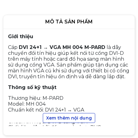
MÔ TẢ SẢN PHẨM
Giới thiệu
Cáp
DVI 24+1 → VGA MH 004 M-PARD
là dây
chuyển đổi tín hiệu giúp kết nối từ cổng DVI-D
trên máy tính hoặc card đồ họa sang màn hình
sử dụng cổng VGA. Sản phẩm giúp tận dụng các
Cáp HDMI 15M – Dây Dẹt
màn hình VGA cũ khi sử dụng với thiết bị có cổng
DVI, truyền tín hiệu ổn định và dễ dàng lắp đặt.
390.000đ
490.000đ
-20%
Thông số kỹ thuật
Thương hiệu: M-PARD
Model: MH 004
Chuẩn kết nối: DVI 24+1 → VGA
Dây HDMI 15m V_H210 VEGGIEG
Độ dài cáp: ~1.5 m
Xem thêm nội dung
4K
Chuẩn tín hiệu: DVI-D sang VGA
Chất liệu dây: Lõi đồng + vỏ nhựa PVC
480.000đ
590.000đ
Màu sắc: Đen
-19%