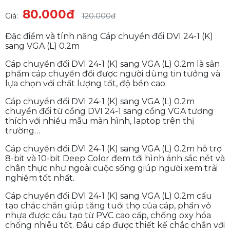
80.000đ
Giá:
120.000đ
Đặc điểm và tính năng Cáp chuyển đổi DVI 24-1 (K)
sang VGA (L) 0.2m
Cáp chuyển đổi DVI 24-1 (K) sang VGA (L) 0.2m là sản
phẩm cáp chuyển đổi được người dùng tin tưởng và
lựa chọn với chất lượng tốt, độ bền cao.
Cáp chuyển đổi DVI 24-1 (K) sang VGA (L) 0.2m
chuyển đổi từ cổng DVI 24-1 sang cổng VGA tương
thích với nhiều mẫu màn hình, laptop trên thị
trường…
Cáp chuyển đổi DVI 24-1 (K) sang VGA (L) 0.2m hỗ trợ
8-bit và 10-bit Deep Color đem tới hình ảnh sắc nét và
chân thực như ngoài cuộc sống giúp người xem trải
nghiệm tốt nhất.
Cáp chuyển đổi DVI 24-1 (K) sang VGA (L) 0.2m cấu
tạo chắc chắn giúp tăng tuổi thọ của cáp, phần vỏ
nhựa được cáu tạo từ PVC cao cấp, chống oxy hóa
chống nhiễu tốt. Đầu cáp được thiết kế chắc chắn với