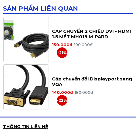
-17%
SẢN PHẨM LIÊN QUAN
CÁP CHUYỂN 2 CHIỀU DVI - HDMI
1.5 MÉT MH019 M-PARD
150.000đ
190.000đ
-21%
Cáp chuyển đổi Displayport sang
VGA
140.000đ
180.000đ
-22%
USB/TypeC Chuyển đổi đa năng 8
THÔNG TIN LIÊN HỆ
trong 1