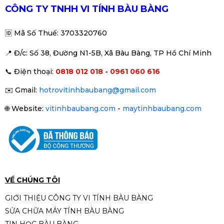
550.000đ
690.000đ
CÔNG TY TNHH VI TÍNH BÀU BÀNG
-20%
🆔
Mã Số Thuế: 3703320760
📍 Đ
/c: Số 38, Đường N1-5B, Xã Bàu Bàng, TP Hồ Chí Minh
Cáp HDMI 15M – Dây Dẹt
📞
Điện thoại:
0818 012 018 - 0961 060 616
390.000đ
490.000đ
✉️
Gmail:
hotrovitinhbaubang@gmail.com
-20%
🌐
Website:
vitinhbaubang.com
-
maytinhbaubang.com
Dây HDMI 15m V_H210 VEGGIEG
4K
480.000đ
590.000đ
-19%
VỀ CHÚNG TÔI
GIỚI THIỆU CÔNG TY VI TÍNH BÀU BÀNG
SỬA CHỮA MÁY TÍNH BÀU BÀNG
Bộ chuyển mạch HDMI 2 vào 1 ra