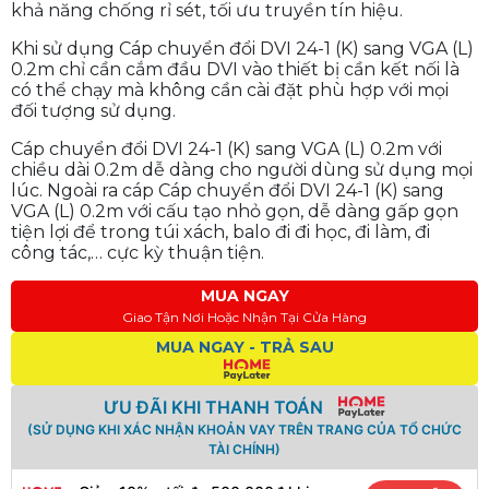
khả năng chống rỉ sét, tối ưu truyền tín hiệu.
Khi sử dụng Cáp chuyển đổi DVI 24-1 (K) sang VGA (L)
0.2m chỉ cần cắm đầu DVI vào thiết bị cần kết nối là
có thể chạy mà không cần cài đặt phù hợp với mọi
đối tượng sử dụng.
Cáp chuyển đổi DVI 24-1 (K) sang VGA (L) 0.2m với
chiều dài 0.2m dễ dàng cho người dùng sử dụng mọi
lúc. Ngoài ra cáp Cáp chuyển đổi DVI 24-1 (K) sang
VGA (L) 0.2m với cấu tạo nhỏ gọn, dễ dàng gấp gọn
tiện lợi để trong túi xách, balo đi đi học, đi làm, đi
công tác,… cực kỳ thuận tiện.
MUA NGAY
Giao Tận Nơi Hoặc Nhận Tại Cửa Hàng
MUA NGAY - TRẢ SAU
ƯU ĐÃI KHI THANH TOÁN
(SỬ DỤNG KHI XÁC NHẬN KHOẢN VAY TRÊN TRANG CỦA TỔ CHỨC
TÀI CHÍNH)