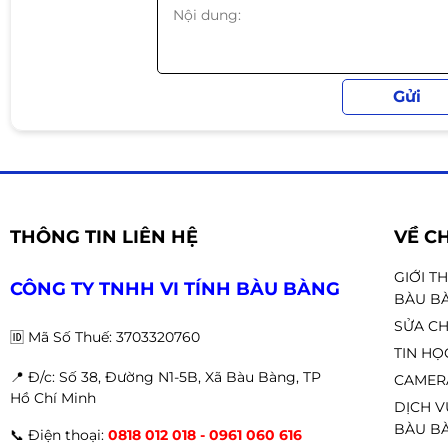
THÔNG TIN LIÊN HỆ
VỀ C
GIỚI T
CÔNG TY TNHH VI TÍNH BÀU BÀNG
BÀU B
SỬA CH
🆔
Mã Số Thuế: 3703320760
TIN HỌ
📍 Đ
/c: Số 38, Đường N1-5B, Xã Bàu Bàng, TP
CAMER
Hồ Chí Minh
DỊCH V
BÀU BÀ
📞
Điện thoại:
0818 012 018 - 0961 060 616