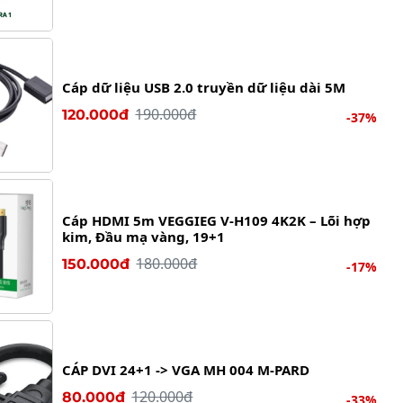
Cáp dữ liệu USB 2.0 truyền dữ liệu dài 5M
190.000đ
120.000đ
-37%
Cáp HDMI 5m VEGGIEG V-H109 4K2K – Lõi hợp
kim, Đầu mạ vàng, 19+1
180.000đ
150.000đ
-17%
CÁP DVI 24+1 -> VGA MH 004 M-PARD
120.000đ
80.000đ
-33%