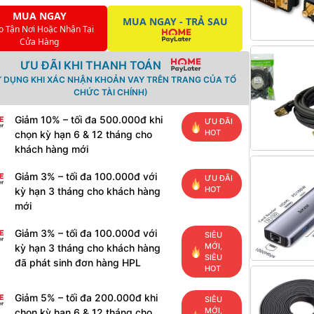
MUA NGAY
MUA NGAY - TRẢ SAU
o Tận Nơi Hoặc Nhận Tại
Cửa Hàng
ƯU ĐÃI KHI THANH TOÁN
Ử DỤNG KHI XÁC NHẬN KHOẢN VAY TRÊN TRANG CỦA TỔ
CHỨC TÀI CHÍNH)
Giảm 10% – tối đa 500.000đ khi
ƯU ĐÃI
HOT
chọn kỳ hạn 6 & 12 tháng cho
khách hàng mới
Giảm 3% – tối đa 100.000đ với
ƯU ĐÃI
HOT
kỳ hạn 3 tháng cho khách hàng
mới
Giảm 3% – tối đa 100.000đ với
SIÊU
MỚI,
kỳ hạn 3 tháng cho khách hàng
SIÊU
đã phát sinh đơn hàng HPL
HOT
Giảm 5% – tối đa 200.000đ khi
SIÊU
MỚI,
chọn kỳ hạn 6 & 12 tháng cho