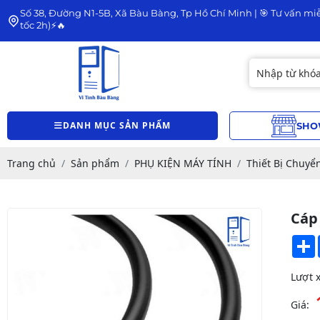
Số 38, Đường N1-5B, Xã Bàu Bàng, Tp Hồ Chí Minh | 🎯 Tư vấn miễ
tốc 2h)⚡🔥
DANH MỤC SẢN PHẨM
SHO
Trang chủ
Sản phẩm
PHỤ KIỆN MÁY TÍNH
Thiết Bị Chuyển
Cáp
Lượt 
Giá: