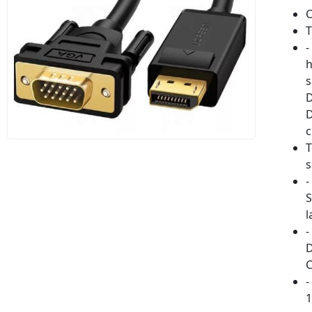
C
T
-
h
s
D
D
c
T
-
S
l
-
D
C
-
1