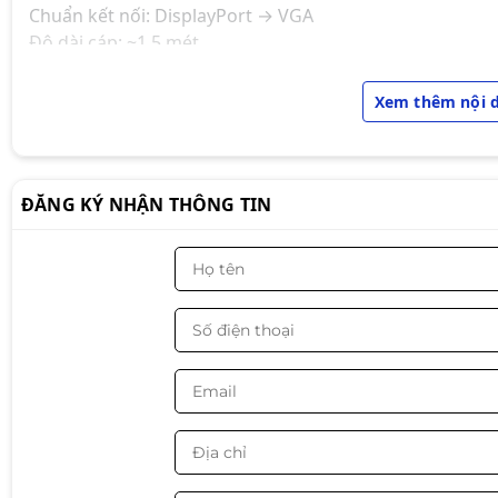
Chuẩn kết nối: DisplayPort → VGA
Độ dài cáp: ~1.5 mét
Chuẩn tín hiệu: Digital sang Analog
Độ phân giải hỗ trợ: Lên đến Full HD 1080p
Xem thêm nội 
Chất liệu dây: Lõi đồng + vỏ nhựa PVC
Màu sắc: Đen
Thiết kế & tính năng
ĐĂNG KÝ NHẬN THÔNG TIN
• Chuyển đổi từ DisplayPort sang VGA tiện lợi
• Hỗ trợ hình ảnh rõ nét, ổn định
• Đầu cắm chắc chắn, dễ lắp đặt
• Thiết kế gọn gàng, độ bền cao
Phù hợp sử dụng
✔ Kết nối PC với màn hình VGA
✔ Kết nối PC với máy chiếu VGA
✔ Sử dụng cho văn phòng, phòng học
✔ Setup máy tính đơn giản, tiết kiệm chi phí 💻