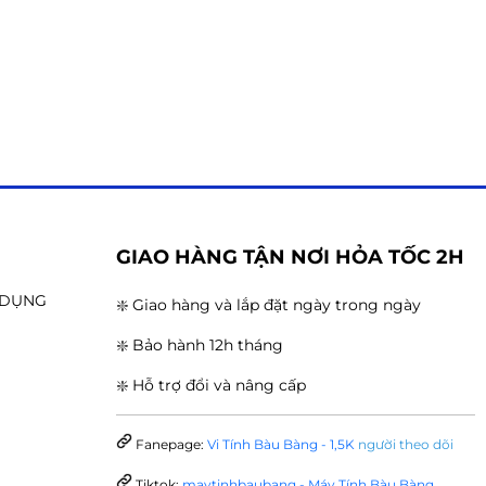
G
GIAO HÀNG TẬN NƠI HỎA TỐC 2H
N DỤNG
❇️ Giao hàng và lắp đặt ngày trong ngày
❇️ Bảo hành 12h tháng
❇️ Hỗ trợ đổi và nâng cấp
Fanepage:
Vi Tính Bàu Bàng - 1,5K
người theo dõi
Tiktok:
maytinhbaubang - Máy Tính Bàu Bàng