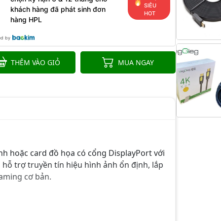
SIÊU
khách hàng đã phát sinh đơn
HOT
hàng HPL
ed by
THÊM VÀO GIỎ
MUA NGAY
nh hoặc card đồ họa có cổng DisplayPort với
 trợ truyền tín hiệu hình ảnh ổn định, lắp
aming cơ bản.