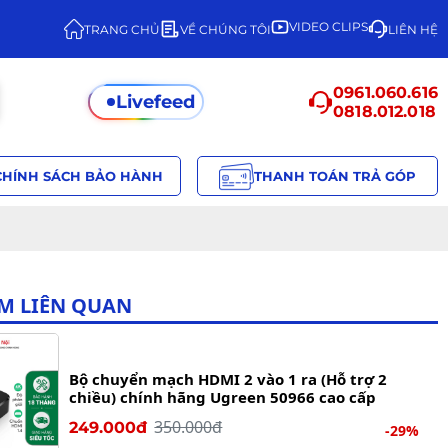
VIDEO CLIPS
TRANG CHỦ
VỀ CHÚNG TÔI
LIÊN HỆ
0961.060.616
Livefeed
0818.012.018
CHÍNH SÁCH BẢO HÀNH
THANH TOÁN TRẢ GÓP
M LIÊN QUAN
Bộ chuyển mạch HDMI 2 vào 1 ra (Hỗ trợ 2
chiều) chính hãng Ugreen 50966 cao cấp
350.000đ
249.000đ
-29%