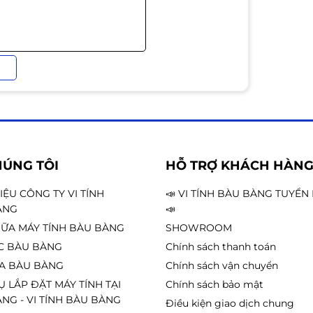
HÚNG TÔI
HỖ TRỢ KHÁCH HÀN
HIỆU CÔNG TY VI TÍNH
📣 VI TÍNH BÀU BÀNG TUYỂ
ÀNG
📣
ỮA MÁY TÍNH BÀU BÀNG
SHOWROOM
C BÀU BÀNG
Chính sách thanh toán
A BÀU BÀNG
Chính sách vận chuyển
Ụ LẮP ĐẶT MÁY TÍNH TẠI
Chính sách bảo mật
NG - VI TÍNH BÀU BÀNG
Điều kiện giao dịch chung