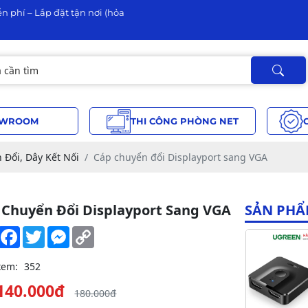
n phí – Lắp đặt tận nơi (hỏa
WROOM
THI CÔNG PHÒNG NET
 Đổi, Dây Kết Nối
Cáp chuyển đổi Displayport sang VGA
 Chuyển Đổi Displayport Sang VGA
SẢN PHẨ
Share
Facebook
Twitter
Messenger
Copy
Link
xem:
352
140.000đ
180.000đ