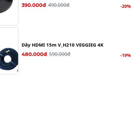
490.000đ
390.000đ
-20%
Dây HDMI 15m V_H210 VEGGIEG 4K
590.000đ
480.000đ
-19%