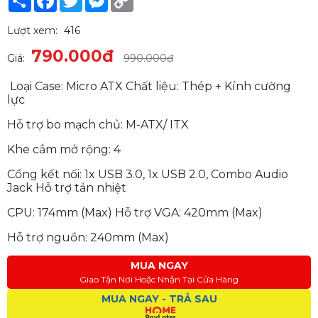
Link
Lượt xem:
416
790.000đ
Giá:
990.000đ
Loại Case: Micro ATX Chất liệu: Thép + Kính cường
lực
Hỗ trợ bo mạch chủ: M-ATX/ ITX
Khe cắm mở rộng: 4
Cổng kết nối: 1x USB 3.0, 1x USB 2.0, Combo Audio
Jack Hỗ trợ tản nhiệt
CPU: 174mm (Max) Hỗ trợ VGA: 420mm (Max)
Hỗ trợ nguồn: 240mm (Max)
MUA NGAY
Giao Tận Nơi Hoặc Nhận Tại Cửa Hàng
MUA NGAY - TRẢ SAU