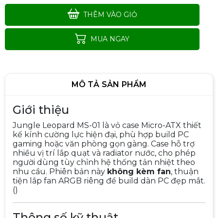
THÊM VÀO GIỎ
MUA NGAY
MÔ TẢ SẢN PHẨM
Giới thiệu
Jungle Leopard MS-01 là vỏ case Micro-ATX thiết
kế kính cường lực hiện đại, phù hợp build PC
gaming hoặc văn phòng gọn gàng. Case hỗ trợ
nhiều vị trí lắp quạt và radiator nước, cho phép
Vỏ Case Xigmatek Cubi M NANO
người dùng tùy chỉnh hệ thống tản nhiệt theo
Black EN44953 (MATX, Trắng/
nhu cầu. Phiên bản này
không kèm fan
, thuận
Đen) Case Bể Cá
690.000đ
890.000đ
tiện lắp fan ARGB riêng để build dàn PC đẹp mắt.
()
-22%
Thông số kỹ thuật