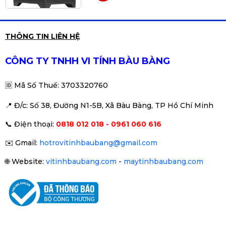
✔ Case kính cường lực gọn gàng
✔ Hỗ trợ VGA dài tới 420mm
THÔNG TIN LIÊN HỆ
XIGMATEK ALPHA - PANO M
(EN43079)
✔ Phù hợp tản nước 240 / 360mm
890.000đ
1.090.000đ
CÔNG TY TNHH VI TÍNH BÀU BÀNG
-18%
🆔
Mã Số Thuế: 3703320760
📍 Đ
/c: Số 38, Đường N1-5B, Xã Bàu Bàng, TP Hồ Chí Minh
Vỏ Case Xigmatek Cubi M NANO
📞
Điện thoại:
0818 012 018 - 0961 060 616
Black EN44953 (MATX, Trắng/
Đen) Case Bể Cá
690.000đ
890.000đ
✉️
Gmail:
hotrovitinhbaubang@gmail.com
-22%
🌐
Website:
vitinhbaubang.com
-
maytinhbaubang.com
VỎ CASE XIGMATEK PANO M
NANO 3GF EN45523 (MATX, 3
Fan)
790.000đ
990.000đ