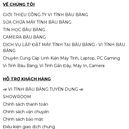
-20%
VỀ CHÚNG TÔI
GIỚI THIỆU CÔNG TY VI TÍNH BÀU BÀNG
SỬA CHỮA MÁY TÍNH BÀU BÀNG
TIN HỌC BÀU BÀNG
Case xigmatek xa-20 form ATX
CAMERA BÀU BÀNG
410.000đ
510.000đ
DỊCH VỤ LẮP ĐẶT MÁY TÍNH TẠI BÀU BÀNG - VI TÍNH BÀU
-20%
BÀNG
Chuyên Cung Cấp Linh Kiện Máy Tính, Laptop, PC Gaming
Vi Tính Bàu Bàng, Vi Tính Gần Đây, Máy In, Camera
Case Xigmatek Alphard M 3IF |
M-ATX/ITX, Kèm sẵn 3 fan, Đen
HỖ TRỢ KHÁCH HÀNG
790.000đ
990.000đ
📣 VI TÍNH BÀU BÀNG TUYỂN DỤNG 📣
-20%
SHOWROOM
Chính sách thanh toán
Chính sách vận chuyển
Chính sách bảo mật
Điều kiện giao dịch chung