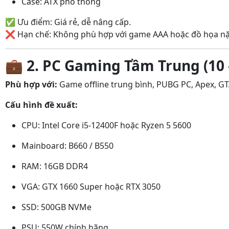
Case: ATX phổ thông
✅ Ưu điểm: Giá rẻ, dễ nâng cấp.
❌ Hạn chế: Không phù hợp với game AAA hoặc đồ họa n
💼
2. PC Gaming Tầm Trung (10 
Phù hợp với:
Game offline trung bình, PUBG PC, Apex, GTA
Cấu hình đề xuất:
CPU: Intel Core i5-12400F hoặc Ryzen 5 5600
Mainboard: B660 / B550
RAM: 16GB DDR4
VGA: GTX 1660 Super hoặc RTX 3050
SSD: 500GB NVMe
PSU: 550W chính hãng