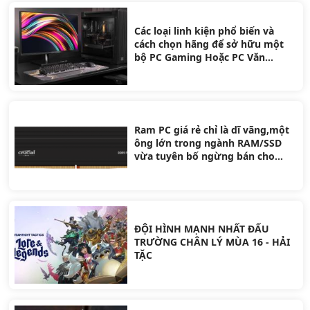
Các loại linh kiện phổ biến và
cách chọn hãng để sở hữu một
bộ PC Gaming Hoặc PC Văn
Phòng
Ram PC giá rẻ chỉ là dĩ vãng,một
ông lớn trong ngành RAM/SSD
vừa tuyên bố ngừng bán cho
người dùng để ưu tiên doanh
nghiệp AI
ĐỘI HÌNH MẠNH NHẤT ĐẤU
TRƯỜNG CHÂN LÝ MÙA 16 - HẢI
TẶC