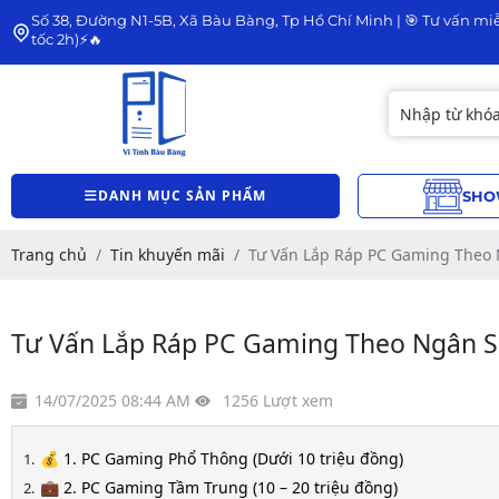
Số 38, Đường N1-5B, Xã Bàu Bàng, Tp Hồ Chí Minh | 🎯 Tư vấn miễ
tốc 2h)⚡🔥
DANH MỤC SẢN PHẨM
SHO
Trang chủ
Tin khuyến mãi
Tư Vấn Lắp Ráp PC Gaming Theo 
Tư Vấn Lắp Ráp PC Gaming Theo Ngân S
14/07/2025 08:44 AM
1256 Lượt xem
💰 1. PC Gaming Phổ Thông (Dưới 10 triệu đồng)
💼 2. PC Gaming Tầm Trung (10 – 20 triệu đồng)