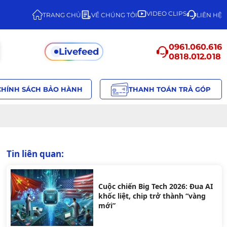
VIDEO CLIPS
TRANG CHỦ
VỀ CHÚNG TÔI
LIÊN HỆ
0961.060.616
Livefeed
0818.012.018
CHÍNH SÁCH BẢO HÀNH
THANH TOÁN TRẢ GÓP
Tin liên quan:
Cuộc chiến Big Tech 2026: Đua AI
khốc liệt, chip trở thành “vàng
mới”