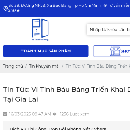
Số 38, Đường N1-5B, Xã Bàu Bàng, Tp Hồ Chí Minh | 🎯 Tư vấn miễn 
2h)⚡🔥
DANH MỤC SẢN PHẨM
SH
Trang chủ
Tin khuyến mãi
Tin Tức: Vi Tính Bàu Bàng Triển
Tin Tức: Vi Tính Bàu Bàng Triển Khai
Tại Gia Lai
16/03/2025 09:47 AM
1236 Lượt xem
Dịch Vụ Thi Công Trọn Gói Phòng Nét CyberX