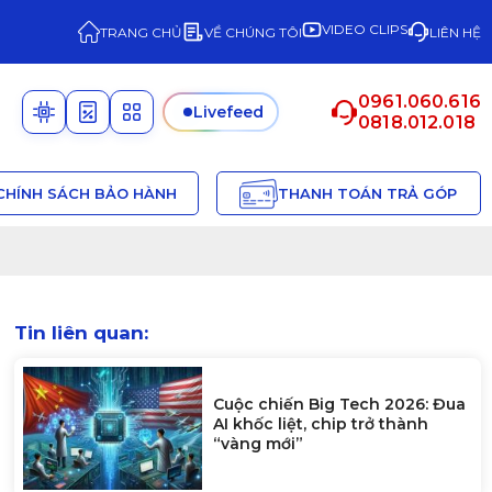
VIDEO CLIPS
TRANG CHỦ
VỀ CHÚNG TÔI
LIÊN HỆ
0961.060.616
Livefeed
0818.012.018
CHÍNH SÁCH BẢO HÀNH
THANH TOÁN TRẢ GÓP
Tin liên quan:
Cuộc chiến Big Tech 2026: Đua
AI khốc liệt, chip trở thành
“vàng mới”