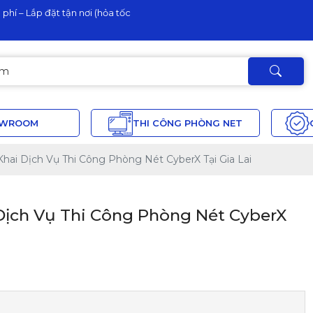
phí – Lắp đặt tận nơi (hỏa tốc
OWROOM
THI CÔNG PHÒNG NET
 Khai Dịch Vụ Thi Công Phòng Nét CyberX Tại Gia Lai
 Dịch Vụ Thi Công Phòng Nét CyberX