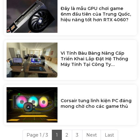
Đây là mẫu GPU chơi game
6nm đầu tiên của Trung Quốc,
hiệu năng tốt hơn RTX 4060?
Vi Tính Bàu Bàng Nâng Cấp
Triển Khai Lắp Đặt Hệ Thống
Máy Tính Tại Công Ty
Zhaoshun Việt Nam
Corsair tung linh kiện PC đáng
mong chờ cho các game thủ
Page 1 / 3
1
2
3
Next
Last