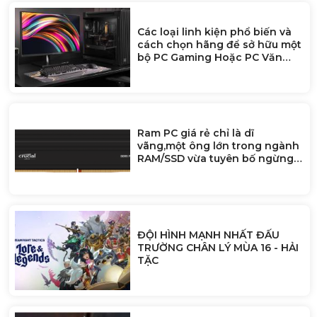
Các loại linh kiện phổ biến và
cách chọn hãng để sở hữu một
bộ PC Gaming Hoặc PC Văn
Phòng
Ram PC giá rẻ chỉ là dĩ
vãng,một ông lớn trong ngành
RAM/SSD vừa tuyên bố ngừng
bán cho người dùng để ưu tiên
doanh nghiệp AI
ĐỘI HÌNH MẠNH NHẤT ĐẤU
TRƯỜNG CHÂN LÝ MÙA 16 - HẢI
TẶC