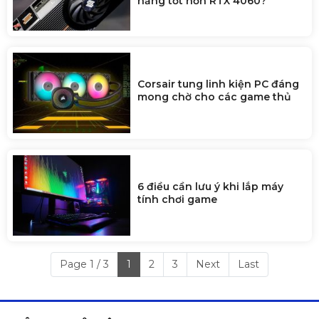
năng tốt hơn RTX 4060?
Corsair tung linh kiện PC đáng
mong chờ cho các game thủ
6 điều cần lưu ý khi lắp máy
tính chơi game
Page 1 / 3
1
2
3
Next
Last