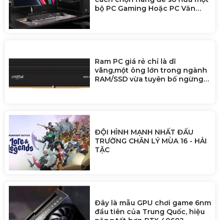
bộ PC Gaming Hoặc PC Văn
Phòng
Ram PC giá rẻ chỉ là dĩ
vãng,một ông lớn trong ngành
RAM/SSD vừa tuyên bố ngừng
bán cho người dùng để ưu tiên
doanh nghiệp AI
ĐỘI HÌNH MẠNH NHẤT ĐẤU
TRƯỜNG CHÂN LÝ MÙA 16 - HẢI
TẶC
Đây là mẫu GPU chơi game 6nm
đầu tiên của Trung Quốc, hiệu