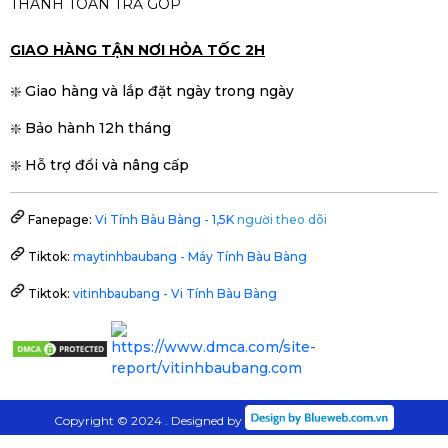
THANH TOÁN TRẢ GÓP
GIAO HÀNG TẬN NƠI HỎA TỐC 2H
❇️ Giao hàng và lắp đặt ngày trong ngày
❇️ Bảo hành 12h tháng
❇️ Hỗ trợ đổi và nâng cấp
Fanepage:
Vi Tính Bàu Bàng - 1,5K
người theo dõi
Tiktok:
maytinhbaubang - Máy Tính Bàu Bàng
Tiktok:
vitinhbaubang - Vi Tính Bàu Bàng
Copyright © 2024 . Designed by