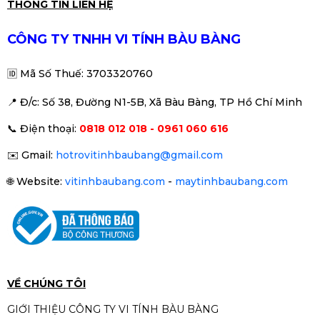
THÔNG TIN LIÊN HỆ
CÔNG TY TNHH VI TÍNH BÀU BÀNG
🆔
Mã Số Thuế: 3703320760
📍 Đ
/c: Số 38, Đường N1-5B, Xã Bàu Bàng, TP Hồ Chí Minh
📞
Điện thoại:
0818 012 018 - 0961 060 616
✉️
Gmail:
hotrovitinhbaubang@gmail.com
🌐
Website:
vitinhbaubang.com
-
maytinhbaubang.com
VỀ CHÚNG TÔI
GIỚI THIỆU CÔNG TY VI TÍNH BÀU BÀNG