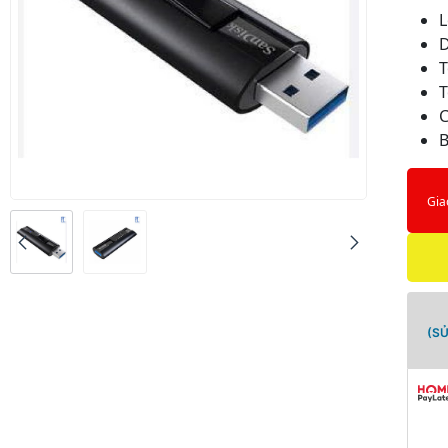
L
D
T
T
C
B
Gia
(S