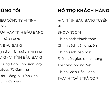
HÚNG TÔI
HỖ TRỢ KHÁCH HÀN
HIỆU CÔNG TY VI TÍNH
📣 VI TÍNH BÀU BÀNG TUYỂ
ÀNG
📣
ỮA MÁY TÍNH BÀU BÀNG
SHOWROOM
C BÀU BÀNG
Chính sách thanh toán
A BÀU BÀNG
Chính sách vận chuyển
Ụ LẮP ĐẶT MÁY TÍNH TẠI
Chính sách bảo mật
NG - VI TÍNH BÀU BÀNG
Điều kiện giao dịch chung
 Cung Cấp Linh Kiện Máy
Thi công phòng Net
aptop, PC Gaming
Chính Sách Bảo Hành
 Bàu Bàng, Vi Tính Gần
THANH TOÁN TRẢ GÓP
y In, Camera