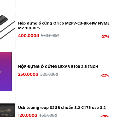
Hộp đựng ổ cứng Orico M2PV-C3-BK-HW NVME
M2 10GBPS
550.000đ
400.000đ
-27%
HỘP ĐỰNG Ổ CỨNG LEXAR E100 2.5 INCH
320.000đ
250.000đ
-22%
Usb teamgroup 32GB chuẩn 3.2 C175 usb 3.2
150.000đ
120.000đ
-20%