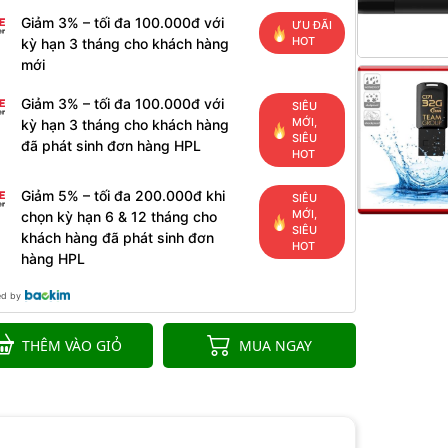
Giảm 3% – tối đa 100.000đ với
ƯU ĐÃI
HOT
kỳ hạn 3 tháng cho khách hàng
mới
Giảm 3% – tối đa 100.000đ với
SIÊU
MỚI,
kỳ hạn 3 tháng cho khách hàng
SIÊU
đã phát sinh đơn hàng HPL
HOT
Giảm 5% – tối đa 200.000đ khi
SIÊU
MỚI,
chọn kỳ hạn 6 & 12 tháng cho
SIÊU
khách hàng đã phát sinh đơn
HOT
hàng HPL
ed by
THÊM VÀO GIỎ
MUA NGAY