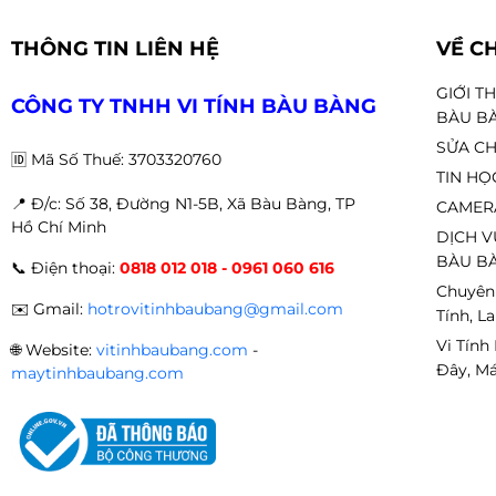
THÔNG TIN LIÊN HỆ
VỀ C
GIỚI T
CÔNG TY TNHH VI TÍNH BÀU BÀNG
BÀU B
SỬA CH
🆔
Mã Số Thuế: 3703320760
TIN HỌ
📍 Đ
/c: Số 38, Đường N1-5B, Xã Bàu Bàng, TP
CAMER
Hồ Chí Minh
DỊCH V
BÀU BÀ
📞
Điện thoại:
0818 012 018 - 0961 060 616
Chuyên
✉️
Gmail:
hotrovitinhbaubang@gmail.com
Tính, L
Vi Tính
🌐
Website:
vitinhbaubang.com
-
Đây, Má
maytinhbaubang.com