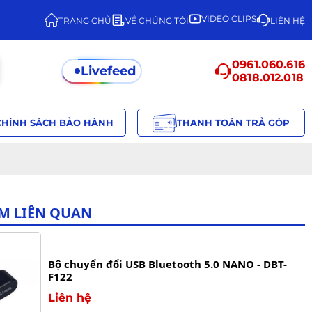
VIDEO CLIPS
TRANG CHỦ
VỀ CHÚNG TÔI
LIÊN HỆ
0961.060.616
Livefeed
0818.012.018
CHÍNH SÁCH BẢO HÀNH
THANH TOÁN TRẢ GÓP
M LIÊN QUAN
Bộ chuyển đổi USB Bluetooth 5.0 NANO - DBT-
F122
Liên hệ