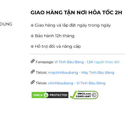
G
GIAO HÀNG TẬN NƠI HỎA TỐC 2H
N DỤNG
❇️ Giao hàng và lắp đặt ngày trong ngày
❇️ Bảo hành 12h tháng
❇️ Hỗ trợ đổi và nâng cấp
Fanepage:
Vi Tính Bàu Bàng - 1,5K
người theo dõi
Tiktok:
maytinhbaubang - Máy Tính Bàu Bàng
Tiktok:
vitinhbaubang - Vi Tính Bàu Bàng