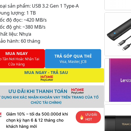
oại sản phẩm: USB 3.2 Gen 1 Type-A
ung lượng: 1 TB
ốc độ đọc: ~420 MB/s
ốc độ ghi: ~380 MB/s
hất liệu: Nhựa
ảo hành: 60 tháng
MUA NGAY
TRẢ GÓP QUA THẺ
o Tận Nơi Hoặc Nhận Tại
Visa, Master, JCB
Cửa Hàng
MUA NGAY - TRẢ SAU
ƯU ĐÃI KHI THANH TOÁN
Ử DỤNG KHI XÁC NHẬN KHOẢN VAY TRÊN TRANG CỦA TỔ
CHỨC TÀI CHÍNH)
Giảm 10% – tối đa 500.000đ khi
ƯU ĐÃI
HOT
chọn kỳ hạn 6 & 12 tháng cho
khách hàng mới