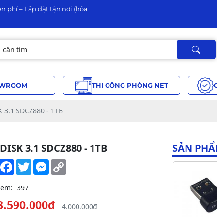
n phí – Lắp đặt tận nơi (hỏa
WROOM
THI CÔNG PHÒNG NET
 3.1 SDCZ880 - 1TB
DISK 3.1 SDCZ880 - 1TB
SẢN PHẨ
Share
Facebook
Twitter
Messenger
Copy
Link
xem:
397
3.590.000đ
4.000.000đ