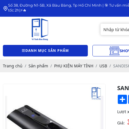
Số 38, Đường N1-5B, Xã Bàu Bàng, Tp Hồ Chí Minh | 🎯 Tư vấn miễ
tốc 2h)⚡🔥
DANH MỤC SẢN PHẨM
SHO
Trang chủ
Sản phẩm
PHỤ KIỆN MÁY TÍNH
USB
SANDISK
SAN
Lượt 
Giá: