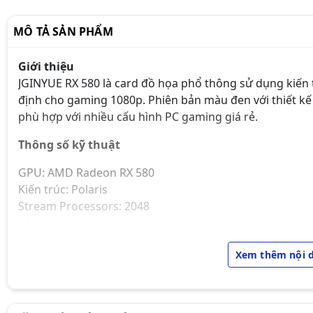
MÔ TẢ SẢN PHẨM
Giới thiệu
JGINYUE RX 580 là card đồ họa phổ thông sử dụng kiến 
định cho gaming 1080p. Phiên bản màu đen với thiết kế 
phù hợp với nhiều cấu hình PC gaming giá rẻ.
Thông số kỹ thuật
GPU: AMD Radeon RX 580
Kiến trúc: Polaris
Stream Processors: 2048
Bộ nhớ: 8GB GDDR5
Bus bộ nhớ: 256-bit
Xem thêm nội 
Tốc độ bộ nhớ: 6000 MHz
Xung nhịp lõi: ~1206 MHz
Chuẩn giao tiếp: PCIe 3.0
DirectX: 12