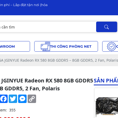
n phí – Lắp đặt tận nơi (hỏa
WROOM
THI CÔNG PHÒNG NET
GA JGINYUE Radeon RX 580 8GB GDDR5 – 8GB GDDR5, 2 Fan, Polari
 JGINYUE Radeon RX 580 8GB GDDR5
SẢN PHẨ
B GDDR5, 2 Fan, Polaris
Share
Facebook
Twitter
Messenger
Copy
Link
xem:
355