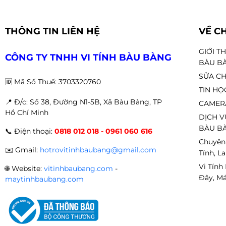
Game eSports: CS2, Valorant, LoL, PUBG
Giải trí đa phương tiện – build PC gaming giá rẻ 🎮💻
THÔNG TIN LIÊN HỆ
VỀ C
GIỚI T
CÔNG TY TNHH VI TÍNH BÀU BÀNG
BÀU B
SỬA CH
🆔
Mã Số Thuế: 3703320760
TIN HỌ
📍 Đ
/c: Số 38, Đường N1-5B, Xã Bàu Bàng, TP
CAMER
Hồ Chí Minh
DỊCH V
BÀU BÀ
📞
Điện thoại:
0818 012 018 - 0961 060 616
Chuyên
✉️
Gmail:
hotrovitinhbaubang@gmail.com
Tính, L
Vi Tính
🌐
Website:
vitinhbaubang.com
-
Đây, Má
maytinhbaubang.com