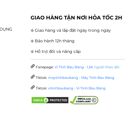
G
GIAO HÀNG TẬN NƠI HỎA TỐC 2H
N DỤNG
❇️ Giao hàng và lắp đặt ngày trong ngày
❇️ Bảo hành 12h tháng
❇️ Hỗ trợ đổi và nâng cấp
Fanepage:
Vi Tính Bàu Bàng - 1,5K
người theo dõi
Tiktok:
maytinhbaubang - Máy Tính Bàu Bàng
Tiktok:
vitinhbaubang - Vi Tính Bàu Bàng