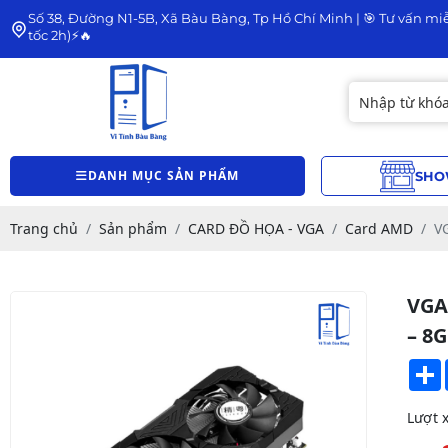
Số 38, Đường N1-5B, Xã Bàu Bàng, Tp Hồ Chí Minh | 🎯 Tư vấn miễ
tốc 2h)⚡🔥
DANH MỤC SẢN PHẨM
SHO
Trang chủ
Sản phẩm
CARD ĐỒ HỌA - VGA
Card AMD
V
VGA
– 8G
Lượt 