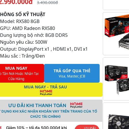
2.990.000đ
3.490.000đ
THÔNG SỐ KỸ THUẬT
 Model: RX580 8GB
- GPU: AMD Radeon RX580
 Dung lượng bộ nhớ: 8GB DDR5
 Nguồn yêu cầu: 500W
 Output: DisplayPort x1 , HDMI x1, DVI x1
 Màu sắc : Trắng/Đen
MUA NGAY
TRẢ GÓP QUA THẺ
o Tận Nơi Hoặc Nhận Tại
Visa, Master, JCB
Cửa Hàng
MUA NGAY - TRẢ SAU
ƯU ĐÃI KHI THANH TOÁN
Ử DỤNG KHI XÁC NHẬN KHOẢN VAY TRÊN TRANG CỦA TỔ
CHỨC TÀI CHÍNH)
Giảm 10% – tối đa 500.000đ khi
ƯU ĐÃI