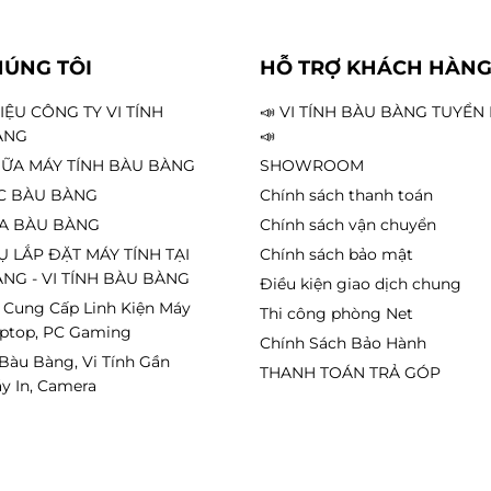
HÚNG TÔI
HỖ TRỢ KHÁCH HÀN
HIỆU CÔNG TY VI TÍNH
📣 VI TÍNH BÀU BÀNG TUYỂ
ÀNG
📣
ỮA MÁY TÍNH BÀU BÀNG
SHOWROOM
C BÀU BÀNG
Chính sách thanh toán
A BÀU BÀNG
Chính sách vận chuyển
Ụ LẮP ĐẶT MÁY TÍNH TẠI
Chính sách bảo mật
NG - VI TÍNH BÀU BÀNG
Điều kiện giao dịch chung
 Cung Cấp Linh Kiện Máy
Thi công phòng Net
aptop, PC Gaming
Chính Sách Bảo Hành
 Bàu Bàng, Vi Tính Gần
THANH TOÁN TRẢ GÓP
y In, Camera