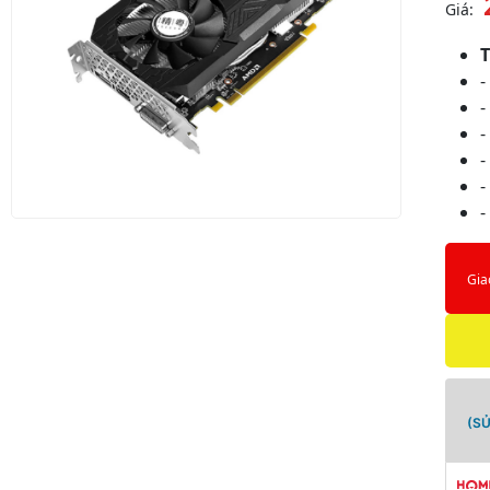
Giá:
-
-
-
-
-
Gia
(S