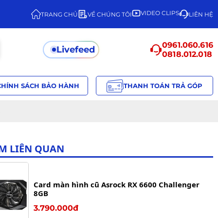
VIDEO CLIPS
TRANG CHỦ
VỀ CHÚNG TÔI
LIÊN HỆ
0961.060.616
Livefeed
0818.012.018
CHÍNH SÁCH BẢO HÀNH
THANH TOÁN TRẢ GÓP
s
M LIÊN QUAN
Card màn hình cũ Asrock RX 6600 Challenger
8GB
3.790.000đ