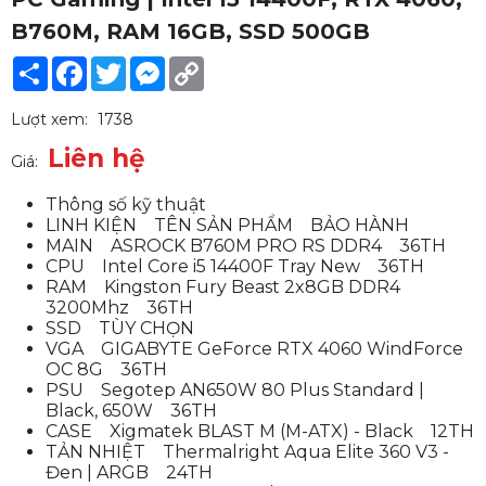
B760M, RAM 16GB, SSD 500GB
Share
Facebook
Twitter
Messenger
Copy
Link
Lượt xem:
1738
Liên hệ
Giá:
Thông số kỹ thuật
LINH KIỆN TÊN SẢN PHẨM BẢO HÀNH
MAIN ASROCK B760M PRO RS DDR4 36TH
CPU Intel Core i5 14400F Tray New 36TH
RAM Kingston Fury Beast 2x8GB DDR4
3200Mhz 36TH
SSD TÙY CHỌN
VGA GIGABYTE GeForce RTX 4060 WindForce
OC 8G 36TH
PSU Segotep AN650W 80 Plus Standard |
Black, 650W 36TH
CASE Xigmatek BLAST M (M-ATX) - Black 12TH
PC ASUS | Intel I5 14600K\ RTX
TẢN NHIỆT Thermalright Aqua Elite 360 V3 -
4060\ B760M\ RAM 32GB\ SSD
Đen | ARGB 24TH
1TB