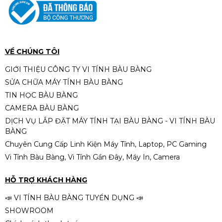
VỀ CHÚNG TÔI
GIỚI THIỆU CÔNG TY VI TÍNH BÀU BÀNG
SỬA CHỮA MÁY TÍNH BÀU BÀNG
TIN HỌC BÀU BÀNG
CAMERA BÀU BÀNG
DỊCH VỤ LẮP ĐẶT MÁY TÍNH TẠI BÀU BÀNG - VI TÍNH BÀU
BÀNG
Chuyên Cung Cấp Linh Kiện Máy Tính, Laptop, PC Gaming
Vi Tính Bàu Bàng, Vi Tính Gần Đây, Máy In, Camera
HỖ TRỢ KHÁCH HÀNG
📣 VI TÍNH BÀU BÀNG TUYỂN DỤNG 📣
SHOWROOM