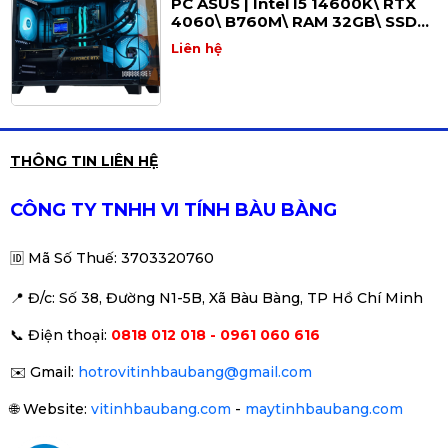
PC ASUS | Intel I5 14600K\ RTX
4060\ B760M\ RAM 32GB\ SSD
1TB
Liên hệ
PC Gaming | Intel I5 14400F, RTX
THÔNG TIN LIÊN HỆ
4060, B760M, RAM 16GB, SSD
500GB
Liên hệ
CÔNG TY TNHH VI TÍNH BÀU BÀNG
🆔
Mã Số Thuế: 3703320760
📍 Đ
/c: Số 38, Đường N1-5B, Xã Bàu Bàng, TP Hồ Chí Minh
PC Gaming Đồ Hoạ Cao Cấp
📞
Điện thoại:
0818 012 018 - 0961 060 616
Liên hệ
✉️
Gmail:
hotrovitinhbaubang@gmail.com
🌐
Website:
vitinhbaubang.com
-
maytinhbaubang.com