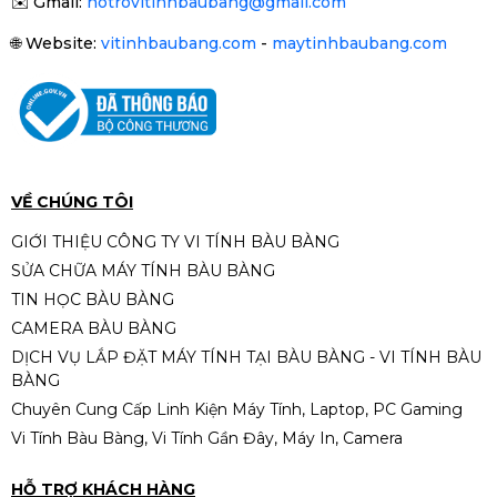
✉️
Gmail:
hotrovitinhbaubang@gmail.com
🌐
Website:
vitinhbaubang.com
-
maytinhbaubang.com
VỀ CHÚNG TÔI
GIỚI THIỆU CÔNG TY VI TÍNH BÀU BÀNG
SỬA CHỮA MÁY TÍNH BÀU BÀNG
TIN HỌC BÀU BÀNG
CAMERA BÀU BÀNG
DỊCH VỤ LẮP ĐẶT MÁY TÍNH TẠI BÀU BÀNG - VI TÍNH BÀU
BÀNG
Chuyên Cung Cấp Linh Kiện Máy Tính, Laptop, PC Gaming
Vi Tính Bàu Bàng, Vi Tính Gần Đây, Máy In, Camera
HỖ TRỢ KHÁCH HÀNG