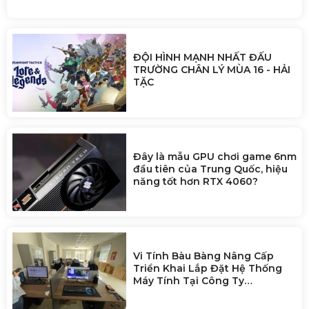
doanh nghiệp AI
ĐỘI HÌNH MẠNH NHẤT ĐẤU
TRƯỜNG CHÂN LÝ MÙA 16 - HẢI
TẶC
Đây là mẫu GPU chơi game 6nm
đầu tiên của Trung Quốc, hiệu
năng tốt hơn RTX 4060?
Vi Tính Bàu Bàng Nâng Cấp
Triển Khai Lắp Đặt Hệ Thống
Máy Tính Tại Công Ty
Zhaoshun Việt Nam