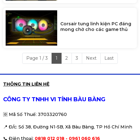
Corsair tung linh kiện PC đáng
mong chờ cho các game thủ
Page 1 / 3
1
2
3
Next
Last
THÔNG TIN LIÊN HỆ
CÔNG TY TNHH VI TÍNH BÀU BÀNG
🆔
Mã Số Thuế: 3703320760
📍 Đ
/c: Số 38, Đường N1-5B, Xã Bàu Bàng, TP Hồ Chí Minh
📞
Điện thoại:
0818 012 018 - 0961 060 616