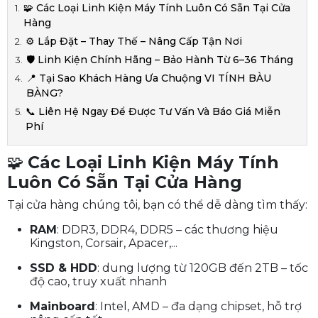
🧩 Các Loại Linh Kiện Máy Tính Luôn Có Sẵn Tại Cửa
Hàng
⚙️ Lắp Đặt – Thay Thế – Nâng Cấp Tận Nơi
🛡️ Linh Kiện Chính Hãng – Bảo Hành Từ 6–36 Tháng
📍 Tại Sao Khách Hàng Ưa Chuộng VI TÍNH BÀU
BÀNG?
📞 Liên Hệ Ngay Để Được Tư Vấn Và Báo Giá Miễn
Phí
🧩
Các Loại Linh Kiện Máy Tính
Luôn Có Sẵn Tại Cửa Hàng
Tại cửa hàng chúng tôi, bạn có thể dễ dàng tìm thấy:
RAM
: DDR3, DDR4, DDR5 – các thương hiệu
Kingston, Corsair, Apacer,...
SSD & HDD
: dung lượng từ 120GB đến 2TB – tốc
độ cao, truy xuất nhanh
Mainboard
: Intel, AMD – đa dạng chipset, hỗ trợ