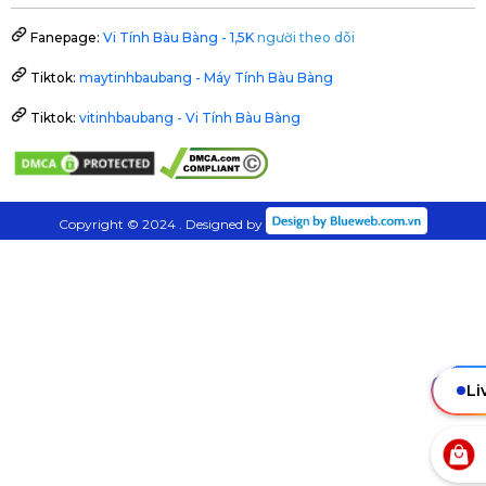
Fanepage:
Vi Tính Bàu Bàng - 1,5K
người theo dõi
Tiktok:
maytinhbaubang - Máy Tính Bàu Bàng
Tiktok:
vitinhbaubang - Vi Tính Bàu Bàng
Copyright © 2024 . Designed by
Li