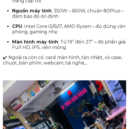
nâng cấp tốt
Nguồn máy tính
: 350W – 650W, chuẩn 80Plus –
đảm bảo độ ổn định
CPU
: Intel Core i3/i5/i7, AMD Ryzen – đủ dùng văn
phòng, gaming nhẹ
Màn hình máy tính
: Từ 19” đến 27” – độ phân giải
Full HD, IPS, viền mỏng
✔️ Ngoài ra còn có: card màn hình, tản nhiệt, vỏ case,
chuột, bàn phím, webcam, tai nghe,...