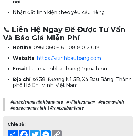
nơi
Nhận đặt linh kiện theo yêu cầu riêng
📞
Liên Hệ Ngay Để Được Tư Vấn
Và Báo Giá Miễn Phí
Hotline
: 0961 060 616 – 0818 012 018
Website
:
https://vitinhbaubang.com
Email
:
hotrovitinhbaubang@gmail.com
Địa chỉ
: số 38, Đường N1-5B, Xã Bàu Bàng, Thành
phố Hồ Chí Minh, Việt Nam
#linhkienmaytinhbaubang
|
#vitinhganday
|
#suamaytinh
|
#nangcapmaytinh
|
#ramssdbaubang
Chia sẻ:
Share
Facebook
Twitter
Messenger
Copy