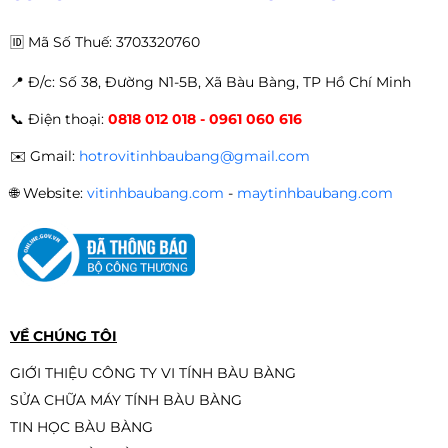
-28%
🆔
Mã Số Thuế: 3703320760
📍 Đ
/c: Số 38, Đường N1-5B, Xã Bàu Bàng, TP Hồ Chí Minh
Tai Nghe Chụp Tai HAK Có MIC Kết
📞
Điện thoại:
0818 012 018 - 0961 060 616
Nối Jack USB (7.1 Surround) | Đen |
Hồng
280.000đ
250.000đ
✉️
Gmail:
hotrovitinhbaubang@gmail.com
-11%
🌐
Website:
vitinhbaubang.com
-
maytinhbaubang.com
Dây cáp loa 3.5mm nối dài chính
hãng M-PARD
110.000đ
90.000đ
-18%
VỀ CHÚNG TÔI
GIỚI THIỆU CÔNG TY VI TÍNH BÀU BÀNG
SỬA CHỮA MÁY TÍNH BÀU BÀNG
Loa Vi Tính Điện Thoại BL-A7 Âm
TIN HỌC BÀU BÀNG
Thanh Chất