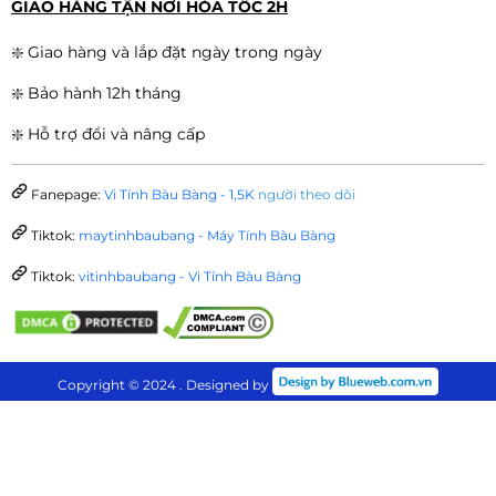
GIAO HÀNG TẬN NƠI HỎA TỐC 2H
❇️ Giao hàng và lắp đặt ngày trong ngày
❇️ Bảo hành 12h tháng
❇️ Hỗ trợ đổi và nâng cấp
Fanepage:
Vi Tính Bàu Bàng - 1,5K
người theo dõi
Tiktok:
maytinhbaubang - Máy Tính Bàu Bàng
Tiktok:
vitinhbaubang - Vi Tính Bàu Bàng
Copyright © 2024 . Designed by