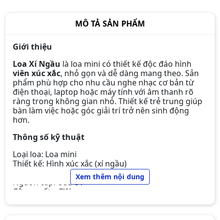
MÔ TẢ SẢN PHẨM
Giới thiệu
Loa Xí Ngầu
là loa mini có thiết kế độc đáo hình
viên xúc xắc
, nhỏ gọn và dễ dàng mang theo. Sản
phẩm phù hợp cho nhu cầu nghe nhạc cơ bản từ
điện thoại, laptop hoặc máy tính với âm thanh rõ
ràng trong không gian nhỏ. Thiết kế trẻ trung giúp
bàn làm việc hoặc góc giải trí trở nên sinh động
hơn.
Thông số kỹ thuật
Loại loa: Loa mini
Thiết kế: Hình xúc xắc (xí ngầu)
Kết nối: Jack 3.5mm
Xem thêm nội dung
Nguồn cấp: USB 5V
Công suất: ~3W
Chất liệu: Nhựa
Kích thước: Mini gọn nhẹ
Tương thích: PC / Laptop / Điện thoại / Tablet