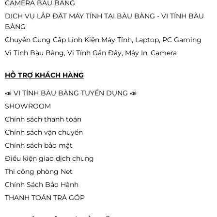
CAMERA BÀU BÀNG
250.000đ
180.000đ
DỊCH VỤ LẮP ĐẶT MÁY TÍNH TẠI BÀU BÀNG - VI TÍNH BÀU
-28%
BÀNG
Chuyên Cung Cấp Linh Kiện Máy Tính, Laptop, PC Gaming
Vi Tính Bàu Bàng, Vi Tính Gần Đây, Máy In, Camera
HỖ TRỢ KHÁCH HÀNG
📣 VI TÍNH BÀU BÀNG TUYỂN DỤNG 📣
SHOWROOM
Chính sách thanh toán
Chính sách vận chuyển
Chính sách bảo mật
Điều kiện giao dịch chung
Thi công phòng Net
Chính Sách Bảo Hành
THANH TOÁN TRẢ GÓP