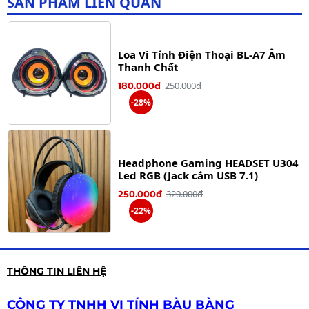
SẢN PHẨM LIÊN QUAN
Loa Vi Tính Điện Thoại BL-A7 Âm
Thanh Chất
250.000đ
180.000đ
-28%
Headphone Gaming HEADSET U304
Led RGB (Jack cắm USB 7.1)
320.000đ
250.000đ
-22%
Loa vi tính mini 2.0 LeerFei LED
THÔNG TIN LIÊN HỆ
RGB
180.000đ
130.000đ
CÔNG TY TNHH VI TÍNH BÀU BÀNG