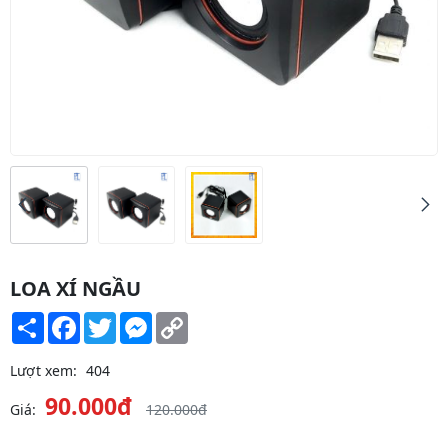
LOA XÍ NGẦU
Share
Facebook
Twitter
Messenger
Copy
Link
Lượt xem:
404
90.000đ
Giá:
120.000đ