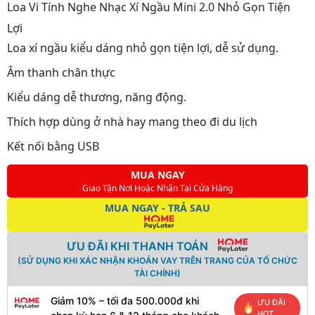
Loa Vi Tính Nghe Nhạc Xí Ngầu Mini 2.0 Nhỏ Gọn Tiện
Lợi
Loa xí ngầu kiểu dáng nhỏ gọn tiện lợi, dễ sử dụng.
Âm thanh chân thực
Kiểu dáng dễ thương, năng động.
Thích hợp dùng ở nhà hay mang theo đi du lịch
Kết nối bằng USB
MUA NGAY
Giao Tận Nơi Hoặc Nhận Tại Cửa Hàng
MUA NGAY - TRẢ SAU
ƯU ĐÃI KHI THANH TOÁN
(SỬ DỤNG KHI XÁC NHẬN KHOẢN VAY TRÊN TRANG CỦA TỔ CHỨC
TÀI CHÍNH)
Giảm 10% – tối đa 500.000đ khi
ƯU ĐÃI
HOT