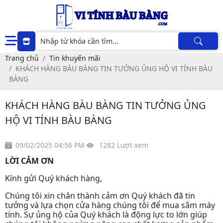
Trang chủ
Tin khuyến mãi
KHÁCH HÀNG BÀU BÀNG TIN TƯỞNG ỦNG HỘ VI TÍNH BÀU
BÀNG
KHÁCH HÀNG BÀU BÀNG TIN TƯỞNG ỦNG
HỘ VI TÍNH BÀU BÀNG
09/02/2025 04:56 PM
1282 Lượt xem
LỜI CẢM ƠN
Kính gửi Quý khách hàng,
Chúng tôi xin chân thành cảm ơn Quý khách đã tin
tưởng và lựa chọn cửa hàng chúng tôi để mua sắm máy
tính. Sự ủng hộ của Quý khách là động lực to lớn giúp