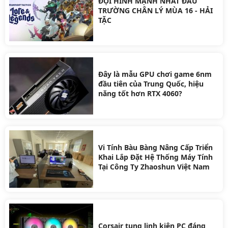
ĐỘI HÌNH MẠNH NHẤT ĐẤU
TRƯỜNG CHÂN LÝ MÙA 16 - HẢI
TẶC
Đây là mẫu GPU chơi game 6nm
đầu tiên của Trung Quốc, hiệu
năng tốt hơn RTX 4060?
Vi Tính Bàu Bàng Nâng Cấp Triển
Khai Lắp Đặt Hệ Thống Máy Tính
Tại Công Ty Zhaoshun Việt Nam
Corsair tung linh kiện PC đáng