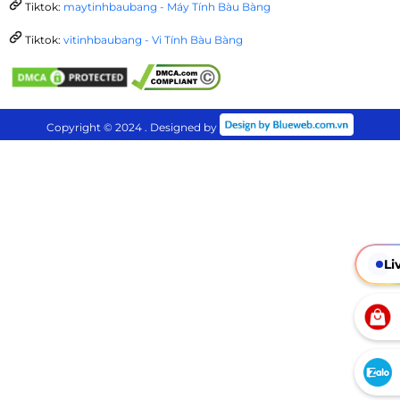
Tiktok:
maytinhbaubang - Máy Tính Bàu Bàng
Tiktok:
vitinhbaubang - Vi Tính Bàu Bàng
Copyright © 2024 . Designed by
Li