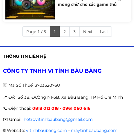
mong chờ cho các game thủ
Page 1 / 3
1
2
3
Next
Last
THÔNG TIN LIÊN HỆ
CÔNG TY TNHH VI TÍNH BÀU BÀNG
🆔
Mã Số Thuế: 3703320760
📍 Đ
/c: Số 38, Đường N1-5B, Xã Bàu Bàng, TP Hồ Chí Minh
📞
Điện thoại:
0818 012 018 - 0961 060 616
✉️
Gmail:
hotrovitinhbaubang@gmail.com
🌐
Website:
vitinhbaubang.com
-
maytinhbaubang.com