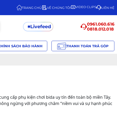
VIDEO CLIPS
TRANG CHỦ
VỀ CHÚNG TÔI
LIÊN HỆ
0961.060.616
Livefeed
0818.012.018
CHÍNH SÁCH BẢO HÀNH
THANH TOÁN TRẢ GÓP
cung cấp phụ kiện chơi bida uy tín đến toàn bộ miền Tây.
 không ngừng với phương châm “niềm vui và sự hạnh phúc