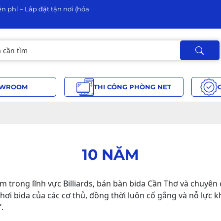
n phí – Lắp đặt tận nơi (hỏa
WROOM
THI CÔNG PHÒNG NET
10 NĂM
 trong lĩnh vực Billiards, bán bàn bida Cần Thơ và chuyên 
hơi bida của các cơ thủ, đồng thời luôn cố gắng và nỗ lực
.