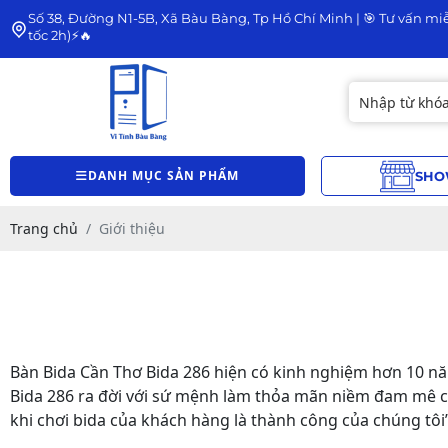
Số 38, Đường N1-5B, Xã Bàu Bàng, Tp Hồ Chí Minh | 🎯 Tư vấn miễ
tốc 2h)⚡🔥
DANH MỤC SẢN PHẨM
SHO
Trang chủ
Giới thiệu
Bàn Bida Cần Thơ Bida 286 hiện có kinh nghiệm hơn 10 năm
Bida 286 ra đời với sứ mệnh làm thỏa mãn niềm đam mê c
khi chơi bida của khách hàng là thành công của chúng tôi”