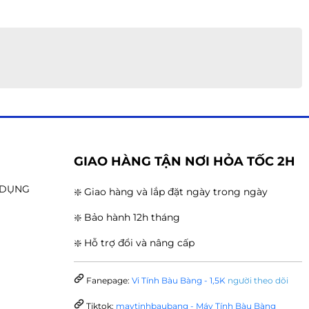
G
GIAO HÀNG TẬN NƠI HỎA TỐC 2H
N DỤNG
❇️ Giao hàng và lắp đặt ngày trong ngày
❇️ Bảo hành 12h tháng
❇️ Hỗ trợ đổi và nâng cấp
Fanepage:
Vi Tính Bàu Bàng - 1,5K
người theo dõi
Tiktok:
maytinhbaubang - Máy Tính Bàu Bàng