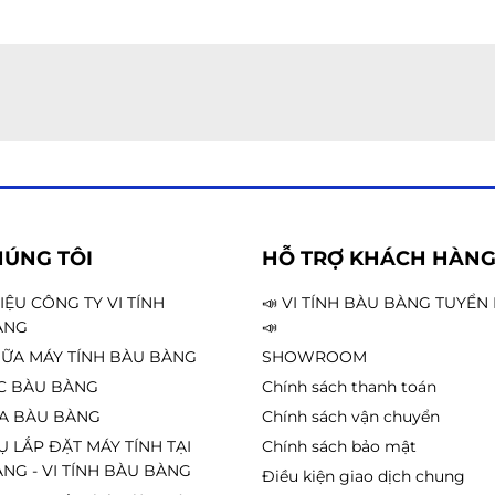
HÚNG TÔI
HỖ TRỢ KHÁCH HÀN
HIỆU CÔNG TY VI TÍNH
📣 VI TÍNH BÀU BÀNG TUYỂ
ÀNG
📣
ỮA MÁY TÍNH BÀU BÀNG
SHOWROOM
C BÀU BÀNG
Chính sách thanh toán
A BÀU BÀNG
Chính sách vận chuyển
Ụ LẮP ĐẶT MÁY TÍNH TẠI
Chính sách bảo mật
NG - VI TÍNH BÀU BÀNG
Điều kiện giao dịch chung