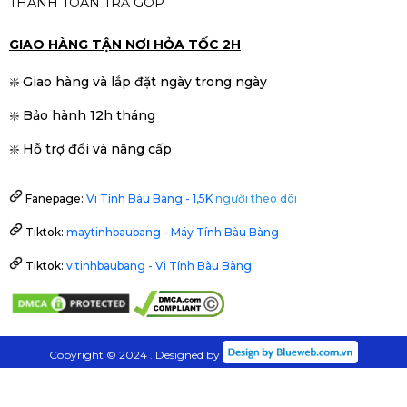
THANH TOÁN TRẢ GÓP
GIAO HÀNG TẬN NƠI HỎA TỐC 2H
❇️ Giao hàng và lắp đặt ngày trong ngày
❇️ Bảo hành 12h tháng
❇️ Hỗ trợ đổi và nâng cấp
Fanepage:
Vi Tính Bàu Bàng - 1,5K
người theo dõi
Tiktok:
maytinhbaubang - Máy Tính Bàu Bàng
Tiktok:
vitinhbaubang - Vi Tính Bàu Bàng
Copyright © 2024 . Designed by