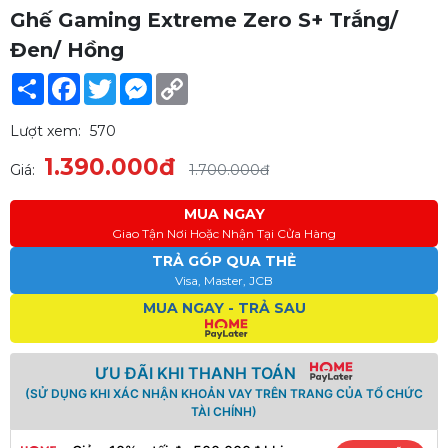
Ghế Gaming Extreme Zero S+ Trắng/
Đen/ Hồng
Share
Facebook
Twitter
Messenger
Copy
Link
Lượt xem:
570
1.390.000đ
Giá:
1.700.000đ
MUA NGAY
Giao Tận Nơi Hoặc Nhận Tại Cửa Hàng
TRẢ GÓP QUA THẺ
Visa, Master, JCB
MUA NGAY - TRẢ SAU
ƯU ĐÃI KHI THANH TOÁN
(SỬ DỤNG KHI XÁC NHẬN KHOẢN VAY TRÊN TRANG CỦA TỔ CHỨC
TÀI CHÍNH)