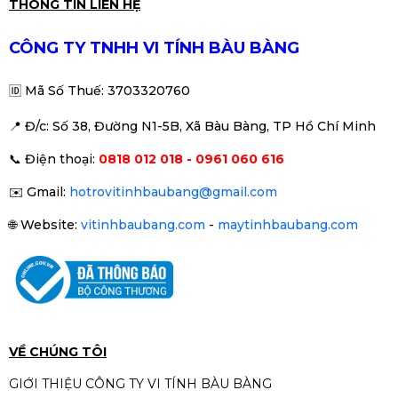
Ghế Gaming Extreme Zero S
THÔNG TIN LIÊN HỆ
Trắng/ Đen/ Hồng
1.390.000đ
1.700.000đ
CÔNG TY TNHH VI TÍNH BÀU BÀNG
-18%
🆔
Mã Số Thuế: 3703320760
📍 Đ
/c: Số 38, Đường N1-5B, Xã Bàu Bàng, TP Hồ Chí Minh
Combo Bàn Ghế Gaming -
📞
Điện thoại:
0818 012 018 - 0961 060 616
Đen/Trang/Hồng
1.950.000đ
✉️
Gmail:
hotrovitinhbaubang@gmail.com
🌐
Website:
vitinhbaubang.com
-
maytinhbaubang.com
Bàn Chữ Y Gaming Trắng/ Đen/
Hồng
590.000đ
750.000đ
-21%
VỀ CHÚNG TÔI
GIỚI THIỆU CÔNG TY VI TÍNH BÀU BÀNG