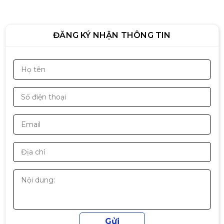
ĐĂNG KÝ NHẬN THÔNG TIN
Bàn Chữ Y Gaming Trắng/ Đen/
Hồng
590.000đ
750.000đ
-21%
Ghế Gaming Extreme Zero S
Trắng/ Đen/ Hồng