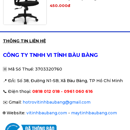
450.000đ
THÔNG TIN LIÊN HỆ
CÔNG TY TNHH VI TÍNH BÀU BÀNG
🆔
Mã Số Thuế: 3703320760
📍 Đ
/c: Số 38, Đường N1-5B, Xã Bàu Bàng, TP Hồ Chí Minh
📞
Điện thoại:
0818 012 018 - 0961 060 616
✉️
Gmail:
hotrovitinhbaubang@gmail.com
🌐
Website:
vitinhbaubang.com
-
maytinhbaubang.com