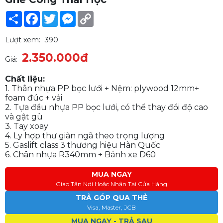
Share
Facebook
Twitter
Messenger
Copy
Link
Lượt xem:
390
2.350.000đ
Giá:
Chất liệu:
1. Thân nhựa PP bọc lưới + Nệm: plywood 12mm+
foam đúc + vải
2. Tựa đầu nhựa PP bọc lưới, có thể thay đổi độ cao
và gật gù
3. Tay xoay
4. Ly hợp thư giãn ngã theo trọng lượng
5. Gaslift class 3 thương hiệu Hàn Quốc
6. Chân nhựa R340mm + Bánh xe D60
MUA NGAY
Giao Tận Nơi Hoặc Nhận Tại Cửa Hàng
TRẢ GÓP QUA THẺ
Visa, Master, JCB
MUA NGAY - TRẢ SAU