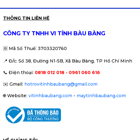
THÔNG TIN LIÊN HỆ
CÔNG TY TNHH VI TÍNH BÀU BÀNG
🆔
Mã Số Thuế: 3703320760
📍 Đ
/c: Số 38, Đường N1-5B, Xã Bàu Bàng, TP Hồ Chí Minh
📞
Điện thoại:
0818 012 018 - 0961 060 616
✉️
Gmail:
hotrovitinhbaubang@gmail.com
🌐
Website:
vitinhbaubang.com
-
maytinhbaubang.com