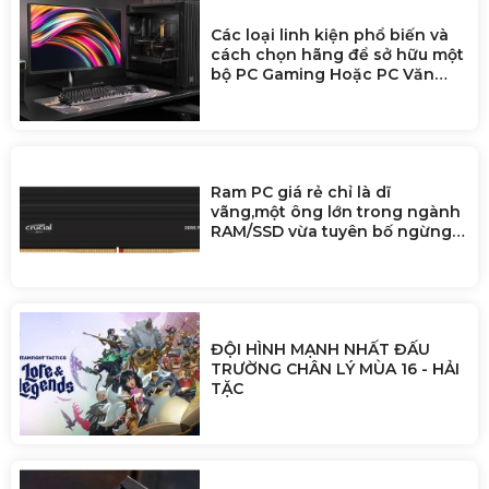
Các loại linh kiện phổ biến và
cách chọn hãng để sở hữu một
bộ PC Gaming Hoặc PC Văn
Phòng
Ram PC giá rẻ chỉ là dĩ
vãng,một ông lớn trong ngành
RAM/SSD vừa tuyên bố ngừng
bán cho người dùng để ưu tiên
doanh nghiệp AI
ĐỘI HÌNH MẠNH NHẤT ĐẤU
TRƯỜNG CHÂN LÝ MÙA 16 - HẢI
TẶC