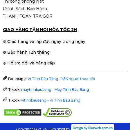
Thi công phòng Net
Chính Sách Bảo Hành
THANH TOÁN TRẢ GÓP
GIAO HÀNG TẬN NƠI HỎA TỐC 2H
❇️ Giao hàng và lắp đặt ngày trong ngày
❇️ Bảo hành 12h tháng
❇️ Hỗ trợ đổi và nâng cấp
Fanepage:
Vi Tính Bàu Bàng - 1,5K
người theo dõi
Tiktok:
maytinhbaubang - Máy Tính Bàu Bàng
Tiktok:
vitinhbaubang - Vi Tính Bàu Bàng
Copyright © 2024 . Designed by