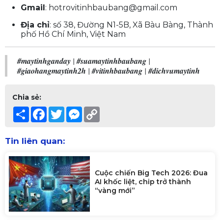
Gmail
:
hotrovitinhbaubang@gmail.com
Địa chỉ
: số 38, Đường N1-5B, Xã Bàu Bàng, Thành
phố Hồ Chí Minh, Việt Nam
#maytinhganday
|
#suamaytinhbaubang
|
#giaohangmaytinh2h
|
#vitinhbaubang
|
#dichvumaytinh
Chia sẻ:
Share
Facebook
Twitter
Messenger
Copy
Link
Tin liên quan:
Cuộc chiến Big Tech 2026: Đua
AI khốc liệt, chip trở thành
“vàng mới”