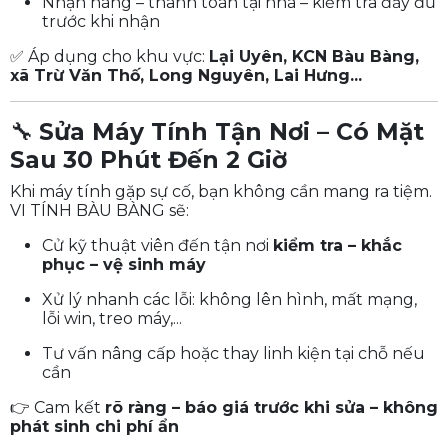
Nhận hàng – thanh toán tại nhà – kiểm tra đầy đủ
trước khi nhận
✅ Áp dụng cho khu vực:
Lại Uyên, KCN Bàu Bàng,
xã Trừ Văn Thố, Long Nguyên, Lai Hưng...
🔧
Sửa Máy Tính Tận Nơi – Có Mặt
Sau 30 Phút Đến 2 Giờ
Khi máy tính gặp sự cố, bạn không cần mang ra tiệm.
VI TÍNH BÀU BÀNG sẽ:
Cử kỹ thuật viên đến tận nơi
kiểm tra – khắc
phục – vệ sinh máy
Xử lý nhanh các lỗi: không lên hình, mất mạng,
lỗi win, treo máy,...
Tư vấn nâng cấp hoặc thay linh kiện tại chỗ nếu
cần
👉 Cam kết
rõ ràng – báo giá trước khi sửa – không
phát sinh chi phí ẩn