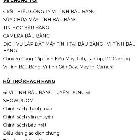
VỀ CHÚNG TÔI
GIỚI THIỆU CÔNG TY VI TÍNH BÀU BÀNG
SỬA CHỮA MÁY TÍNH BÀU BÀNG
TIN HỌC BÀU BÀNG
CAMERA BÀU BÀNG
DỊCH VỤ LẮP ĐẶT MÁY TÍNH TẠI BÀU BÀNG - VI TÍNH BÀU
BÀNG
Chuyên Cung Cấp Linh Kiện Máy Tính, Laptop, PC Gaming
Vi Tính Bàu Bàng, Vi Tính Gần Đây, Máy In, Camera
HỖ TRỢ KHÁCH HÀNG
📣 VI TÍNH BÀU BÀNG TUYỂN DỤNG 📣
SHOWROOM
Chính sách thanh toán
Chính sách vận chuyển
Chính sách bảo mật
Điều kiện giao dịch chung