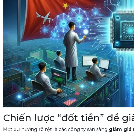
Chiến lược “đốt tiền” để g
Một xu hướng rõ rệt là các công ty sẵn sàng
giảm giá