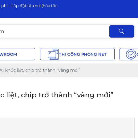
phí – Lắp đặt tận nơi (hỏa tốc
OWROOM
THI CÔNG PHÒNG NET
I khốc liệt, chip trở thành “vàng mới”
 liệt, chip trở thành “vàng mới”