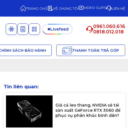
VIDEO CLIPS
TRANG CHỦ
VỀ CHÚNG TÔI
LIÊN HỆ
0961.060.616
Livefeed
0818.012.018
CHÍNH SÁCH BẢO HÀNH
THANH TOÁN TRẢ GÓP
Tin liên quan:
Giá cả leo thang, NVIDIA sẽ tái
sản xuất GeForce RTX 3060 để
phục vụ phân khúc bình dân?