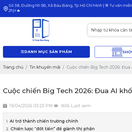
Số 38, Đường N1-5B, Xã Bàu Bàng, Tp Hồ Chí Minh | 🎯 Tư vấn miễn 
2h)⚡🔥
DANH MỤC SẢN PHẨM
SH
Trang chủ
Tin khuyến mãi
Cuộc chiến Big Tech 2026: Đua A
Cuộc chiến Big Tech 2026: Đua AI khốc
19/04/2026 03:23 PM
806 Lượt xem
AI trở thành chiến trường chính
Chiến lược “đốt tiền” để giành thị phần