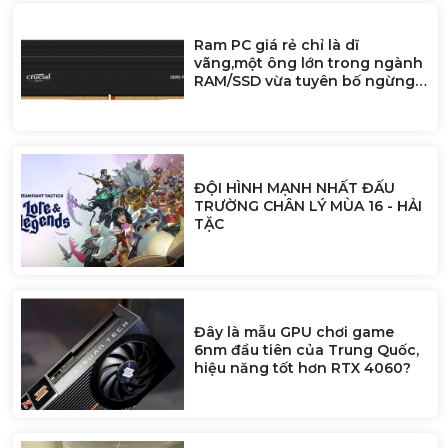
Ram PC giá rẻ chỉ là dĩ
vãng,một ông lớn trong ngành
RAM/SSD vừa tuyên bố ngừng
bán cho người dùng để ưu tiên
doanh nghiệp AI
ĐỘI HÌNH MẠNH NHẤT ĐẤU
TRƯỜNG CHÂN LÝ MÙA 16 - HẢI
TẶC
Đây là mẫu GPU chơi game
6nm đầu tiên của Trung Quốc,
hiệu năng tốt hơn RTX 4060?