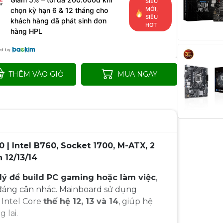
SIÊU
MỚI,
chọn kỳ hạn 6 & 12 tháng cho
SIÊU
khách hàng đã phát sinh đơn
HOT
hàng HPL
ed by
THÊM VÀO GIỎ
MUA NGAY
 Intel B760, Socket 1700, M-ATX, 2
 12/13/14
lý để build PC gaming hoặc làm việc
,
đáng cân nhắc. Mainboard sử dụng
 Intel Core
thế hệ 12, 13 và 14
, giúp hệ
 lai.