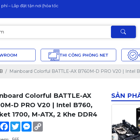
phí – Lắp đặt tận nơi (hỏa tốc
OWROOM
THI CÔNG PHÒNG NET
B
Mainboard Colorful BATTLE-AX B760M-D PRO V20 | Intel B
nboard Colorful BATTLE-AX
SẢN PH
0M-D PRO V20 | Intel B760,
ket 1700, M-ATX, 2 Khe DDR4
Share
Facebook
Twitter
Messenger
Copy
Link
xem:
565