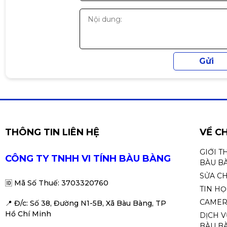
THÔNG TIN LIÊN HỆ
VỀ C
GIỚI T
CÔNG TY TNHH VI TÍNH BÀU BÀNG
BÀU B
SỬA C
🆔
Mã Số Thuế: 3703320760
TIN H
CAMER
📍 Đ
/c: Số 38, Đường N1-5B, Xã Bàu Bàng, TP
Hồ Chí Minh
DỊCH V
BÀU BÀ