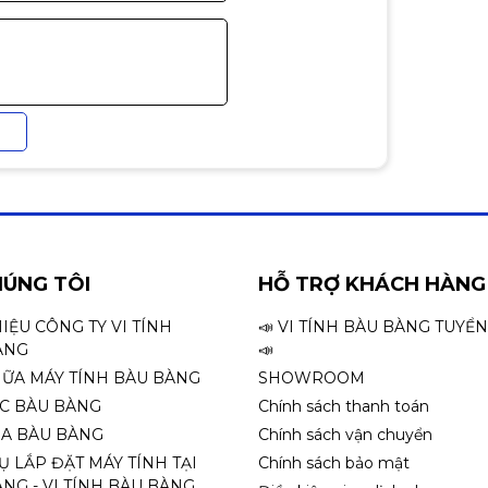
HÚNG TÔI
HỖ TRỢ KHÁCH HÀNG
HIỆU CÔNG TY VI TÍNH
📣 VI TÍNH BÀU BÀNG TUYỂ
ÀNG
📣
HỮA MÁY TÍNH BÀU BÀNG
SHOWROOM
ỌC BÀU BÀNG
Chính sách thanh toán
A BÀU BÀNG
Chính sách vận chuyển
Ụ LẮP ĐẶT MÁY TÍNH TẠI
Chính sách bảo mật
NG - VI TÍNH BÀU BÀNG