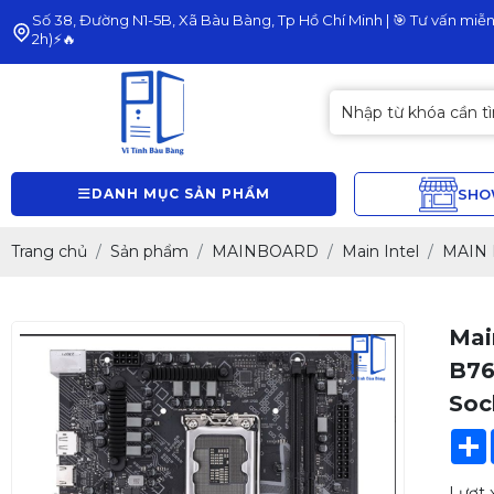
Số 38, Đường N1-5B, Xã Bàu Bàng, Tp Hồ Chí Minh | 🎯 Tư vấn miễn 
2h)⚡🔥
DANH MỤC SẢN PHẨM
SH
Trang chủ
Sản phẩm
MAINBOARD
Main Intel
MAIN 
Mai
B76
Soc
Lượt 