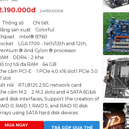
2.190.000đ
2.490.000đ
Thông số Chi tiết
Hãng sản xuất Colorful
Chipset Intel® B760
ocket LGA 1700 - 14th/13th and 12th,
Pentium ® And Cylon ® processor
RAM DDR4 - 2 khe
Hỗ trợ tối đa RAM 64 GB
he cắm PCI-E 1 PCIe 4.0 x16 slot1 PCIe 3.0
1 slot
Kết nối RTL8125 2.5G network card
Khe cắm M.2 2 M.2 slots and 4 SATA 6Gb/s
ard disk interfaces, Support the creation of
AID 0, RAID 1, RAID 5, and RAID 10 disk
rrays using SATA hard disk devices
MUA NGAY
TRẢ GÓP QUA THẺ