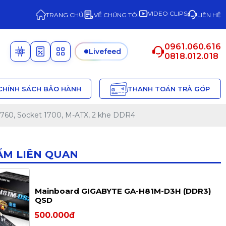
VIDEO CLIPS
TRANG CHỦ
VỀ CHÚNG TÔI
LIÊN HỆ
0961.060.616
Livefeed
0818.012.018
CHÍNH SÁCH BẢO HÀNH
THANH TOÁN TRẢ GÓP
760, Socket 1700, M-ATX, 2 khe DDR4
ẨM LIÊN QUAN
Mainboard GIGABYTE GA-H81M-D3H (DDR3)
QSD
500.000đ