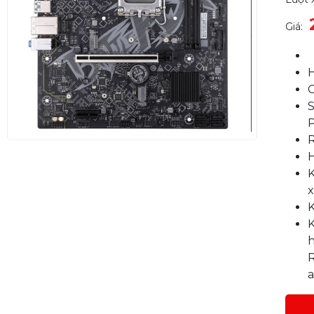
Giá:
S
K
x
h
R
a