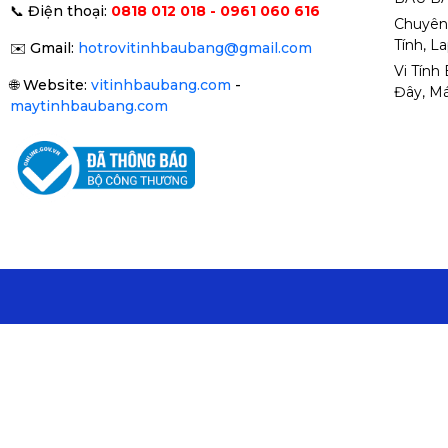
📞
Điện thoại:
0818 012 018 - 0961 060 616
Chuyên
Tính, L
✉️
Gmail:
hotrovitinhbaubang@gmail.com
Vi Tính
🌐
Website:
vitinhbaubang.com
-
Đây, Má
maytinhbaubang.com