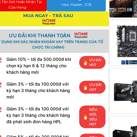
o Tận Nơi Hoặc Nhận Tại
Visa, Master, JCB
Cửa Hàng
MUA NGAY - TRẢ SAU
ƯU ĐÃI KHI THANH TOÁN
Ử DỤNG KHI XÁC NHẬN KHOẢN VAY TRÊN TRANG CỦA TỔ
CHỨC TÀI CHÍNH)
Giảm 10% – tối đa 500.000đ khi
ƯU ĐÃI
HOT
chọn kỳ hạn 6 & 12 tháng cho
khách hàng mới
Giảm 3% – tối đa 100.000đ với
ƯU ĐÃI
HOT
kỳ hạn 3 tháng cho khách hàng
mới
Giảm 3% – tối đa 100.000đ với
SIÊU
MỚI,
kỳ hạn 3 tháng cho khách hàng
SIÊU
đã phát sinh đơn hàng HPL
HOT
Giảm 5% – tối đa 200.000đ khi