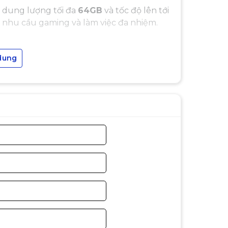
rợ dung lượng tối đa
64GB
và tốc độ lên tới
t nhu cầu gaming và làm việc đa nhiệm.
dung
, nhiều cổng
USB 3.2 Gen1
, cổng xuất hình
 HD Audio
, đáp ứng tốt nhu cầu build PC