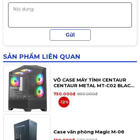
-20%
Chiều dài VGA tối đa:
~325 mm
Tản nhiệt & thiết kế
Xigmatek Moon ML DGT
(EN49699) (Chưa kèm Fan) | M-
Thiết kế kính cường lực khoe linh kiện.
ATX, Đen
1.190.000đ
1.390.000đ
Hỗ trợ vị trí lắp quạt:
-14%
SẢN PHẨM LIÊN QUAN
Front: 3 × 120mm (đã lắp sẵn RGB)
Top: 2 × 120mm / 2 × 140mm
Rear: 1 × 120mm
VỎ CASE MÁY TÍNH CENTAUR
CENTAUR METAL MT-C02 BLACK
Hỗ trợ radiator nước:
(M-ATX| MID TOWER| MÀU ĐEN)
750.000đ
850.000đ
Front: 240mm / 360mm
-12%
Cổng kết nối
1 × USB 3.0
2 × USB 2.0
Case văn phòng Magic M-06
1 × Audio / Mic