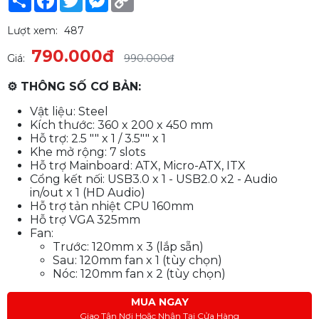
Link
Lượt xem:
487
790.000đ
Giá:
990.000đ
⚙ THÔNG SỐ CƠ BẢN:
Vật liệu: Steel
Kích thước: 360 x 200 x 450 mm
Hỗ trợ: 2.5 "" x 1 / 3.5"" x 1
Khe mở rộng: 7 slots
Hỗ trợ Mainboard: ATX, Micro-ATX, ITX
Cổng kết nối: USB3.0 x 1 - USB2.0 x2 - Audio
in/out x 1 (HD Audio)
Hỗ trợ tản nhiệt CPU 160mm
Hỗ trợ VGA 325mm
Fan:
Trước: 120mm x 3 (lắp sẵn)
Sau: 120mm fan x 1 (tùy chọn)
Nóc: 120mm fan x 2 (tùy chọn)
MUA NGAY
Giao Tận Nơi Hoặc Nhận Tại Cửa Hàng