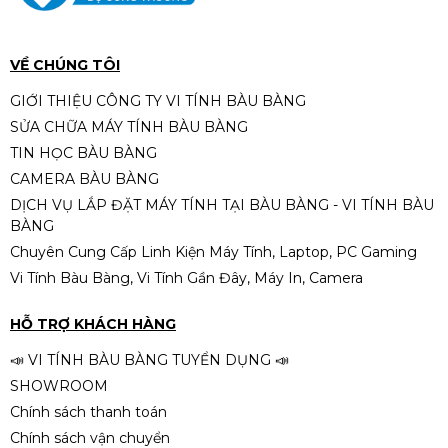
NANO 3GF EN45523 (MATX, 3
Fan)
790.000đ
990.000đ
-20%
VỀ CHÚNG TÔI
GIỚI THIỆU CÔNG TY VI TÍNH BÀU BÀNG
SỬA CHỮA MÁY TÍNH BÀU BÀNG
Case xigmatek xa-20 form ATX
TIN HỌC BÀU BÀNG
CAMERA BÀU BÀNG
410.000đ
510.000đ
DỊCH VỤ LẮP ĐẶT MÁY TÍNH TẠI BÀU BÀNG - VI TÍNH BÀU
-20%
BÀNG
Chuyên Cung Cấp Linh Kiện Máy Tính, Laptop, PC Gaming
Vi Tính Bàu Bàng, Vi Tính Gần Đây, Máy In, Camera
Case Xigmatek Alphard M 3IF |
M-ATX/ITX, Kèm sẵn 3 fan, Đen
HỖ TRỢ KHÁCH HÀNG
790.000đ
990.000đ
📣 VI TÍNH BÀU BÀNG TUYỂN DỤNG 📣
-20%
SHOWROOM
Chính sách thanh toán
Chính sách vận chuyển