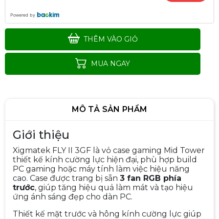
Powered by
THÊM VÀO GIỎ
MUA NGAY
MÔ TẢ SẢN PHẨM
Giới thiệu
Xigmatek FLY II 3GF là vỏ case gaming Mid Tower
thiết kế kính cường lực hiện đại, phù hợp build
PC gaming hoặc máy tính làm việc hiệu năng
cao. Case được trang bị sẵn
3 fan RGB phía
Vỏ Case Xigmatek Cubi M NANO
trước
, giúp tăng hiệu quả làm mát và tạo hiệu
Black EN44953 (MATX, Trắng/
ứng ánh sáng đẹp cho dàn PC.
Đen) Case Bể Cá
690.000đ
890.000đ
Thiết kế mặt trước và hông kính cường lực giúp
-22%