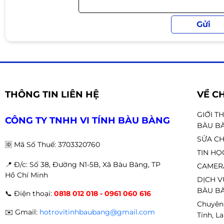
Hỗ trợ nhiều vị trí lắp quạt:
Top: 2 × 120mm
Bottom: 2 × 120mm
Rear: 1 × 120mm
Hỗ trợ radiator nước:
Top: 240mm
THÔNG TIN LIÊN HỆ
VỀ C
(Case không kèm fan)
GIỚI T
Cổng kết nối
CÔNG TY TNHH VI TÍNH BÀU BÀNG
BÀU B
SỬA CH
1 × USB 3.0
🆔
Mã Số Thuế: 3703320760
1 × USB 2.0
TIN HỌ
1 × HD Audio
📍 Đ
/c: Số 38, Đường N1-5B, Xã Bàu Bàng, TP
CAMER
Hồ Chí Minh
DỊCH V
Phù hợp sử dụng
BÀU BÀ
📞
Điện thoại:
0818 012 018 - 0961 060 616
Chuyên
✔ Build PC gaming giá rẻ
✉️
Gmail:
hotrovitinhbaubang@gmail.com
Tính, L