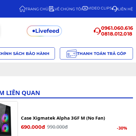
VIDEO CLIPS
TRANG CHỦ
VỀ CHÚNG TÔI
LIÊN HỆ
0961.060.616
Livefeed
0818.012.018
CHÍNH SÁCH BẢO HÀNH
THANH TOÁN TRẢ GÓP
M LIÊN QUAN
Case Xigmatek Alpha 3GF M (No Fan)
990.000đ
690.000đ
-30%