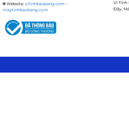
✔ Case kính cường lực nhỏ gọn
Vi Tính
🌐
Website:
vitinhbaubang.com
-
Đây, Má
maytinhbaubang.com
✔ Phù hợp VGA 2 fan
✔ Hỗ trợ tản nước 240mm 💻