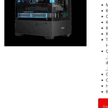
M
K
C
K
K
K
T
Q
_
d
_
C
C
H
Gia