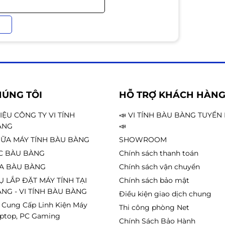
HÚNG TÔI
HỖ TRỢ KHÁCH HÀN
HIỆU CÔNG TY VI TÍNH
📣 VI TÍNH BÀU BÀNG TUYỂ
ÀNG
📣
ỮA MÁY TÍNH BÀU BÀNG
SHOWROOM
C BÀU BÀNG
Chính sách thanh toán
A BÀU BÀNG
Chính sách vận chuyển
Ụ LẮP ĐẶT MÁY TÍNH TẠI
Chính sách bảo mật
NG - VI TÍNH BÀU BÀNG
Điều kiện giao dịch chung
 Cung Cấp Linh Kiện Máy
Thi công phòng Net
aptop, PC Gaming
Chính Sách Bảo Hành