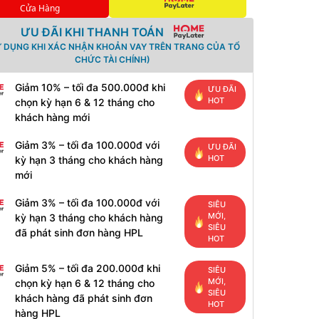
Cửa Hàng
ƯU ĐÃI KHI THANH TOÁN
Ử DỤNG KHI XÁC NHẬN KHOẢN VAY TRÊN TRANG CỦA TỔ
CHỨC TÀI CHÍNH)
Giảm 10% – tối đa 500.000đ khi
ƯU ĐÃI
HOT
chọn kỳ hạn 6 & 12 tháng cho
khách hàng mới
Giảm 3% – tối đa 100.000đ với
ƯU ĐÃI
HOT
kỳ hạn 3 tháng cho khách hàng
mới
Giảm 3% – tối đa 100.000đ với
SIÊU
MỚI,
kỳ hạn 3 tháng cho khách hàng
SIÊU
đã phát sinh đơn hàng HPL
HOT
Giảm 5% – tối đa 200.000đ khi
SIÊU
MỚI,
chọn kỳ hạn 6 & 12 tháng cho
SIÊU
khách hàng đã phát sinh đơn
HOT
hàng HPL