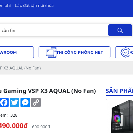
n phí – Lắp đặt tận nơi (hỏa
WROOM
THI CÔNG PHÒNG NET
P X3 AQUAL (No Fan)
e Gaming VSP X3 AQUAL (No Fan)
SẢN PHẨ
Share
Facebook
Twitter
Messenger
Copy
Link
xem:
328
490.000đ
690.000đ