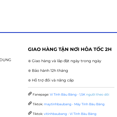
G
GIAO HÀNG TẬN NƠI HỎA TỐC 2H
N DỤNG
❇️ Giao hàng và lắp đặt ngày trong ngày
❇️ Bảo hành 12h tháng
❇️ Hỗ trợ đổi và nâng cấp
Fanepage:
Vi Tính Bàu Bàng - 1,5K
người theo dõi
Tiktok:
maytinhbaubang - Máy Tính Bàu Bàng
Tiktok:
vitinhbaubang - Vi Tính Bàu Bàng