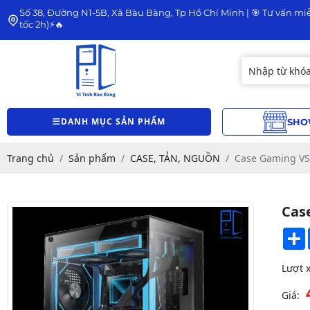
Số 38, Đường N1-5B, Xã Bàu Bàng, Tp Hồ Chí Minh | 🎯 Tư vấn miễ
tốc 2h)⚡🔥
DANH MỤC SẢN PHẨM
SHO
Trang chủ
Sản phẩm
CASE, TẢN, NGUỒN
Case Gaming VS
Cas
Lượt 
Giá: