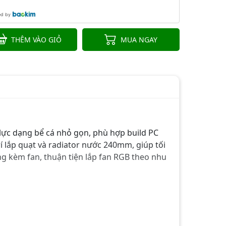
ed by
THÊM VÀO GIỎ
MUA NGAY
 lực dạng bể cá nhỏ gọn, phù hợp build PC
í lắp quạt và radiator nước 240mm, giúp tối
g kèm fan, thuận tiện lắp fan RGB theo nhu