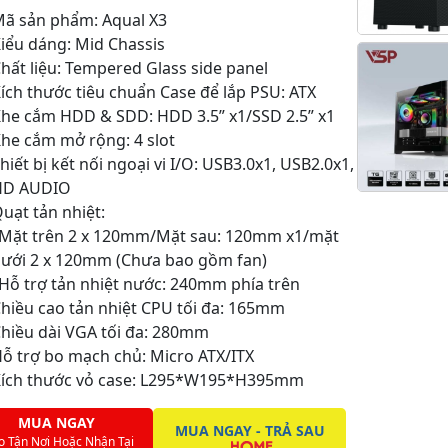
ã sản phẩm: Aqual X3
iểu dáng: Mid Chassis
hất liệu: Tempered Glass side panel
ích thước tiêu chuẩn Case để lắp PSU: ATX
he cắm HDD & SDD: HDD 3.5” x1/SSD 2.5” x1
he cắm mở rộng: 4 slot
hiết bị kết nối ngoại vi I/O: USB3.0x1, USB2.0x1,
HD AUDIO
uạt tản nhiệt:
Mặt trên 2 x 120mm/Mặt sau: 120mm x1/mặt
ưới 2 x 120mm (Chưa bao gồm fan)
Hỗ trợ tản nhiệt nước: 240mm phía trên
hiều cao tản nhiệt CPU tối đa: 165mm
hiều dài VGA tối đa: 280mm
ỗ trợ bo mạch chủ: Micro ATX/ITX
Kích thước vỏ case: L295*W195*H395mm
MUA NGAY
MUA NGAY - TRẢ SAU
o Tận Nơi Hoặc Nhận Tại