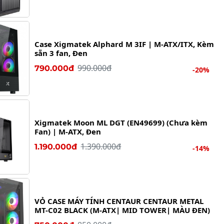
Case Xigmatek Alphard M 3IF | M-ATX/ITX, Kèm
sẵn 3 fan, Đen
990.000đ
790.000đ
-20%
Xigmatek Moon ML DGT (EN49699) (Chưa kèm
Fan) | M-ATX, Đen
1.390.000đ
1.190.000đ
-14%
VỎ CASE MÁY TÍNH CENTAUR CENTAUR METAL
MT-C02 BLACK (M-ATX| MID TOWER| MÀU ĐEN)