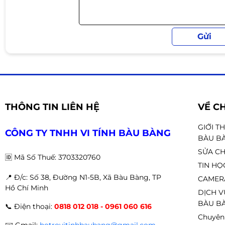
Hỗ trợ nhiều vị trí lắp quạt:
Front: 1 × 200mm
Top: 2 × 120mm
Rear: 1 × 120mm hoặc 80mm
Có thể lắp tối đa 4 quạt tản nhiệt
Cổng kết nối
THÔNG TIN LIÊN HỆ
VỀ C
1 × USB 3.0
GIỚI T
CÔNG TY TNHH VI TÍNH BÀU BÀNG
2 × USB 2.0
BÀU B
1 × Audio / Mic 3.5mm
SỬA CH
🆔
Mã Số Thuế: 3703320760
Phù hợp sử dụng
TIN HỌ
📍 Đ
/c: Số 38, Đường N1-5B, Xã Bàu Bàng, TP
CAMER
✔ PC gaming tầm trung
Hồ Chí Minh
DỊCH V
BÀU BÀ
✔ Build máy RGB
📞
Điện thoại:
0818 012 018 - 0961 060 616
Chuyên