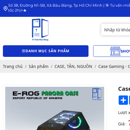
Số 38, Đường N1-5B, Xã Bàu Bàng, Tp Hồ Chí Minh | 🎯 Tư vấn miễ
tốc 2h)⚡🔥
DANH MỤC SẢN PHẨM
SHO
Trang chủ
Sản phẩm
CASE, TẢN, NGUỒN
Case Gaming - 
Cas
Lượt 
Giá: