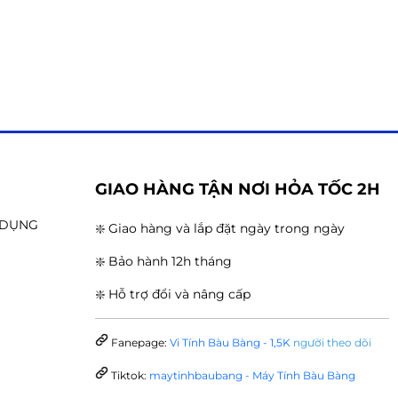
G
GIAO HÀNG TẬN NƠI HỎA TỐC 2H
N DỤNG
❇️ Giao hàng và lắp đặt ngày trong ngày
❇️ Bảo hành 12h tháng
❇️ Hỗ trợ đổi và nâng cấp
Fanepage:
Vi Tính Bàu Bàng - 1,5K
người theo dõi
Tiktok:
maytinhbaubang - Máy Tính Bàu Bàng