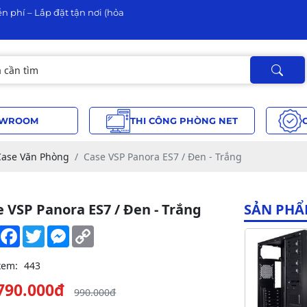
n phí – Lắp đặt tận nơi (hỏa
WROOM
THI CÔNG PHÒNG NET
Case Văn Phòng
Case VSP Panora ES7 / Đen - Trắng
e VSP Panora ES7 / Đen - Trắng
SẢN PHẨ
Share
Facebook
Twitter
Messenger
Copy
Link
xem:
443
790.000đ
990.000đ