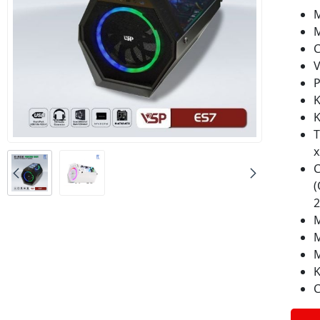
M
C
V
K
K
T
C
K
C