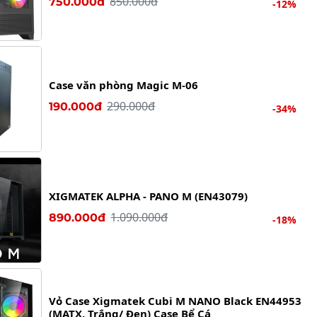
850.000đ
750.000đ
-12%
Case văn phòng Magic M-06
290.000đ
190.000đ
-34%
XIGMATEK ALPHA - PANO M (EN43079)
1.090.000đ
890.000đ
-18%
Vỏ Case Xigmatek Cubi M NANO Black EN44953
(MATX, Trắng/ Đen) Case Bể Cá