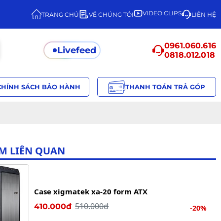
VIDEO CLIPS
TRANG CHỦ
VỀ CHÚNG TÔI
LIÊN HỆ
0961.060.616
Livefeed
0818.012.018
CHÍNH SÁCH BẢO HÀNH
THANH TOÁN TRẢ GÓP
M LIÊN QUAN
Case xigmatek xa-20 form ATX
510.000đ
410.000đ
-20%