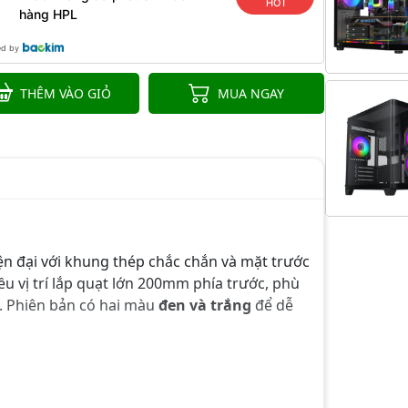
HOT
hàng HPL
ed by
THÊM VÀO GIỎ
MUA NGAY
ện đại với khung thép chắc chắn và mặt trước
ều vị trí lắp quạt lớn 200mm phía trước, phù
t. Phiên bản có hai màu
đen và trắng
để dễ