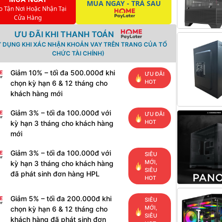
MUA NGAY - TRẢ SAU
o Tận Nơi Hoặc Nhận Tại
Cửa Hàng
ƯU ĐÃI KHI THANH TOÁN
Ử DỤNG KHI XÁC NHẬN KHOẢN VAY TRÊN TRANG CỦA TỔ
CHỨC TÀI CHÍNH)
Giảm 10% – tối đa 500.000đ khi
ƯU ĐÃI
HOT
chọn kỳ hạn 6 & 12 tháng cho
khách hàng mới
Giảm 3% – tối đa 100.000đ với
ƯU ĐÃI
HOT
kỳ hạn 3 tháng cho khách hàng
mới
Giảm 3% – tối đa 100.000đ với
SIÊU
MỚI,
kỳ hạn 3 tháng cho khách hàng
SIÊU
đã phát sinh đơn hàng HPL
HOT
Giảm 5% – tối đa 200.000đ khi
SIÊU
MỚI,
chọn kỳ hạn 6 & 12 tháng cho
SIÊU
khách hàng đã phát sinh đơn