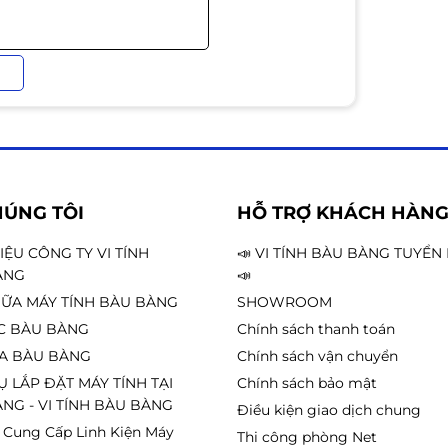
HÚNG TÔI
HỖ TRỢ KHÁCH HÀN
HIỆU CÔNG TY VI TÍNH
📣 VI TÍNH BÀU BÀNG TUYỂ
ÀNG
📣
ỮA MÁY TÍNH BÀU BÀNG
SHOWROOM
C BÀU BÀNG
Chính sách thanh toán
A BÀU BÀNG
Chính sách vận chuyển
Ụ LẮP ĐẶT MÁY TÍNH TẠI
Chính sách bảo mật
NG - VI TÍNH BÀU BÀNG
Điều kiện giao dịch chung
 Cung Cấp Linh Kiện Máy
Thi công phòng Net