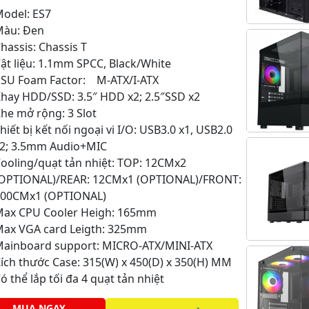
odel: ES7
Màu: Đen
hassis: Chassis T
ật liệu: 1.1mm SPCC, Black/White
PSU Foam Factor: M-ATX/I-ATX
hay HDD/SSD: 3.5″ HDD x2; 2.5″SSD x2
he mở rộng: 3 Slot
hiết bị kết nối ngoại vi I/O: USB3.0 x1, USB2.0
x2; 3.5mm Audio+MIC
ooling/quạt tản nhiệt: TOP: 12CMx2
(OPTIONAL)/REAR: 12CMx1 (OPTIONAL)/FRONT:
200CMx1 (OPTIONAL)
Max CPU Cooler Heigh: 165mm
Max VGA card Leigth: 325mm
Mainboard support: MICRO-ATX/MINI-ATX
ích thước Case: 315(W) x 450(D) x 350(H) MM
ó thể lắp tối đa 4 quạt tản nhiệt
MUA NGAY