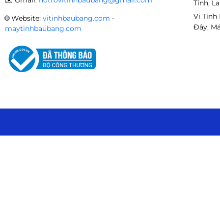
✉️
Gmail:
hotrovitinhbaubang@gmail.com
✔ Hỗ trợ VGA dài tới 325mm
Tính, L
Vi Tính
🌐
Website:
vitinhbaubang.com
-
✔ Phù hợp tản khí lớn 💻
Đây, Má
maytinhbaubang.com