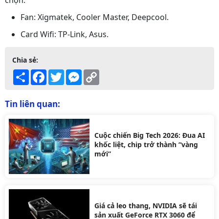
chọn:
Fan: Xigmatek, Cooler Master, Deepcool.
Card Wifi: TP-Link, Asus.
Chia sẻ:
Share
Facebook
Twitter
Messenger
Copy
Link
Tin liên quan:
Cuộc chiến Big Tech 2026: Đua AI
khốc liệt, chip trở thành “vàng
mới”
Giá cả leo thang, NVIDIA sẽ tái
sản xuất GeForce RTX 3060 để