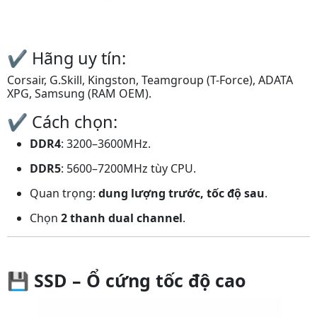
✔️ Hãng uy tín:
Corsair, G.Skill, Kingston, Teamgroup (T-Force), ADATA
XPG, Samsung (RAM OEM).
✔️ Cách chọn:
DDR4
: 3200–3600MHz.
DDR5
: 5600–7200MHz tùy CPU.
Quan trọng:
dung lượng trước, tốc độ sau
.
Chọn
2 thanh dual channel
.
💾
SSD – Ổ cứng tốc độ cao