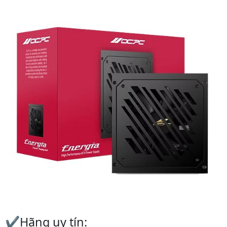
✔️Hãng uy tín: