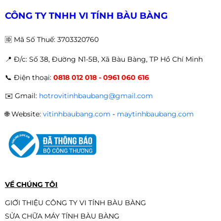
CÔNG TY TNHH VI TÍNH BÀU BÀNG
🆔
Mã Số Thuế: 3703320760
📍 Đ
/c: Số 38, Đường N1-5B, Xã Bàu Bàng, TP Hồ Chí Minh
📞
Điện thoại:
0818 012 018 - 0961 060 616
✉️
Gmail:
hotrovitinhbaubang@gmail.com
🌐
Website:
vitinhbaubang.com
-
maytinhbaubang.com
VỀ CHÚNG TÔI
GIỚI THIỆU CÔNG TY VI TÍNH BÀU BÀNG
SỬA CHỮA MÁY TÍNH BÀU BÀNG