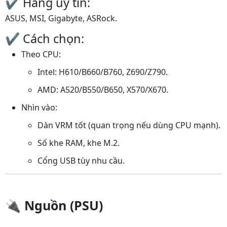
✔️ Hãng uy tín:
ASUS, MSI, Gigabyte, ASRock.
✔️ Cách chọn:
Theo CPU:
Intel: H610/B660/B760, Z690/Z790.
AMD: A520/B550/B650, X570/X670.
Nhìn vào:
Dàn VRM tốt (quan trọng nếu dùng CPU mạnh).
Số khe RAM, khe M.2.
Cổng USB tùy nhu cầu.
🔌
Nguồn (PSU)