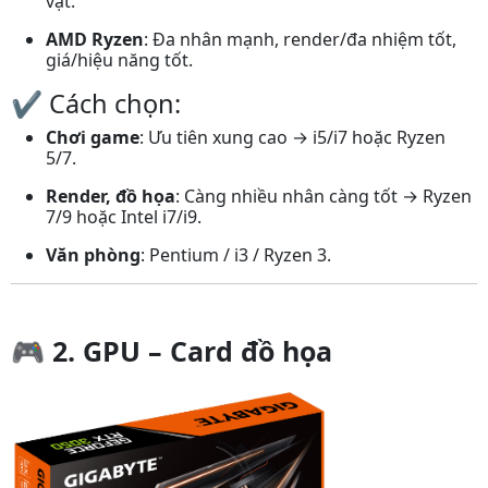
vặt.
AMD Ryzen
: Đa nhân mạnh, render/đa nhiệm tốt,
giá/hiệu năng tốt.
✔️ Cách chọn:
Chơi game
: Ưu tiên xung cao → i5/i7 hoặc Ryzen
5/7.
Render, đồ họa
: Càng nhiều nhân càng tốt → Ryzen
7/9 hoặc Intel i7/i9.
Văn phòng
: Pentium / i3 / Ryzen 3.
🎮
2. GPU – Card đồ họa