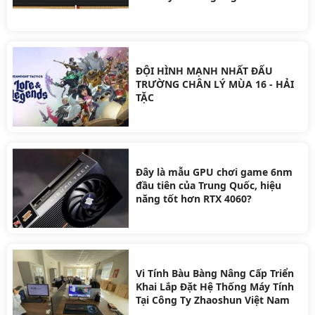
người dùng để ưu tiên doanh
nghiệp AI
ĐỘI HÌNH MẠNH NHẤT ĐẤU
TRƯỜNG CHÂN LÝ MÙA 16 - HẢI
TẶC
Đây là mẫu GPU chơi game 6nm
đầu tiên của Trung Quốc, hiệu
năng tốt hơn RTX 4060?
Vi Tính Bàu Bàng Nâng Cấp Triển
Khai Lắp Đặt Hệ Thống Máy Tính
Tại Công Ty Zhaoshun Việt Nam