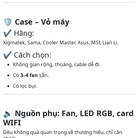
🛡️
Case – Vỏ máy
✔️ Hãng:
Xigmatek, Sama, Cooler Master, Asus, MSI, Lian Li.
✔️ Cách chọn:
Không gian rộng, thoáng, cable dễ đi.
Có
3–4 fan
sẵn.
Có lọc bụi.
🔈
Nguồn phụ: Fan, LED RGB, card
WIFI
Đều không quá quan trọng về thương hiệu, chỉ cần