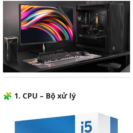
🧩
1. CPU – Bộ xử lý