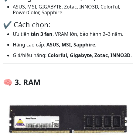
ASUS, MSI, GIGABYTE, Zotac, INNO3D, Colorful,
PowerColor, Sapphire.
✔️ Cách chọn:
Ưu tiên
tản 3 fan
, VRAM lớn, bảo hành 2–3 năm.
Hãng cao cấp:
ASUS, MSI, Sapphire
.
Giá/hiệu năng:
Colorful, Gigabyte, Zotac, INNO3D
.
🧠
3. RAM