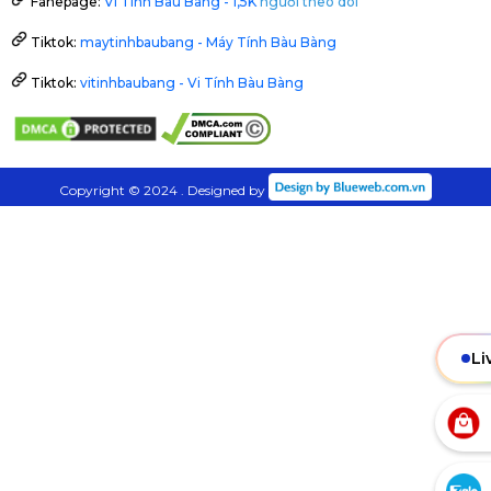
Fanepage:
Vi Tính Bàu Bàng - 1,5K
người theo dõi
Tiktok:
maytinhbaubang - Máy Tính Bàu Bàng
Tiktok:
vitinhbaubang - Vi Tính Bàu Bàng
Copyright © 2024 . Designed by
Li