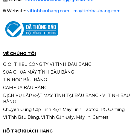
🌐
Website:
vitinhbaubang.com
-
maytinhbaubang.com
Mainboard ASUS PRIME H510M-K
(Intel H510, Socket 1200, DDR4)
NEW
1.890.000đ
VỀ CHÚNG TÔI
GIỚI THIỆU CÔNG TY VI TÍNH BÀU BÀNG
SỬA CHỮA MÁY TÍNH BÀU BÀNG
Mainboard GIGABYTE GA-H81M-
TIN HỌC BÀU BÀNG
D3H (DDR3) QSD
CAMERA BÀU BÀNG
500.000đ
DỊCH VỤ LẮP ĐẶT MÁY TÍNH TẠI BÀU BÀNG - VI TÍNH BÀU
BÀNG
Chuyên Cung Cấp Linh Kiện Máy Tính, Laptop, PC Gaming
Vi Tính Bàu Bàng, Vi Tính Gần Đây, Máy In, Camera
Mainboard H81-M1 Pegatron
(Asus) DDR3 QSD
HỖ TRỢ KHÁCH HÀNG