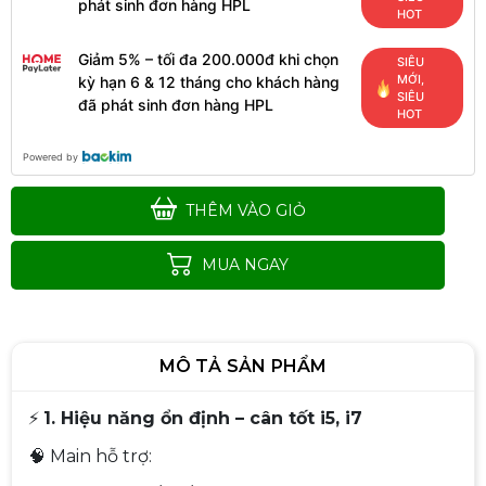
phát sinh đơn hàng HPL
HOT
Giảm 5% – tối đa 200.000đ khi chọn
SIÊU
MỚI,
kỳ hạn 6 & 12 tháng cho khách hàng
SIÊU
đã phát sinh đơn hàng HPL
HOT
Powered by
THÊM VÀO GIỎ
MUA NGAY
MÔ TẢ SẢN PHẨM
⚡
1. Hiệu năng ổn định – cân tốt i5, i7
🧠 Main hỗ trợ: