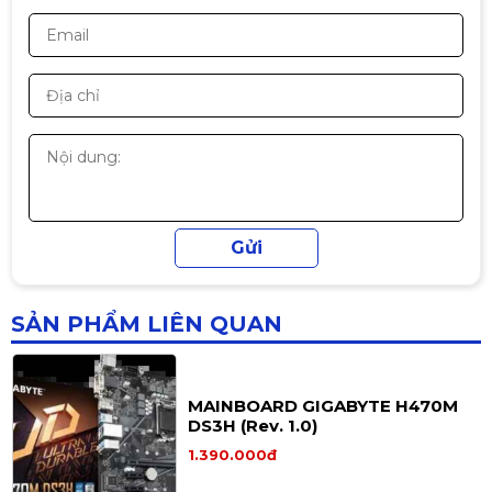
✔ FPS ổn định, ít tụt xung
Mainboard H81-M1 Pegatron
🧊
3. Main DDR4 – tiết kiệm chi phí cực mạnh
(Asus) DDR3 QSD
📌 So với DDR5:
500.000đ
✔ RAM rẻ hơn nhiều
✔ Dễ build – dễ tối ưu
✔ 4 khe RAM nâng cấp thoải mái
👉 Phù hợp:
Mainboard MOBO B760M4 Plus
V1.03 DDR4 QSD
💰 Build PC tối ưu chi phí
🎮 Dàn i5 gaming quốc dân
1.590.000đ
1.690.000đ
🏢 Máy kinh doanh – phòng net
-6%
SẢN PHẨM LIÊN QUAN
🔧
4. Khả năng tương thích linh kiện
🔌
CPU:
MAINBOARD GIGABYTE H470M
DS3H (Rev. 1.0)
🧠 i3-12100F | i5-12400F | i5-13400F | i5-14400F | i7-
12700
1.390.000đ