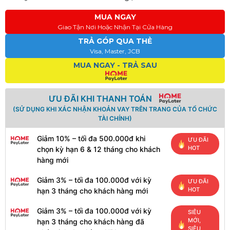
MUA NGAY
Giao Tận Nơi Hoặc Nhận Tại Cửa Hàng
TRẢ GÓP QUA THẺ
Visa, Master, JCB
MUA NGAY - TRẢ SAU
ƯU ĐÃI KHI THANH TOÁN
(SỬ DỤNG KHI XÁC NHẬN KHOẢN VAY TRÊN TRANG CỦA TỔ CHỨC
TÀI CHÍNH)
Giảm 10% – tối đa 500.000đ khi
ƯU ĐÃI
HOT
chọn kỳ hạn 6 & 12 tháng cho khách
hàng mới
Giảm 3% – tối đa 100.000đ với kỳ
ƯU ĐÃI
HOT
hạn 3 tháng cho khách hàng mới
Giảm 3% – tối đa 100.000đ với kỳ
SIÊU
MỚI,
hạn 3 tháng cho khách hàng đã
SIÊU