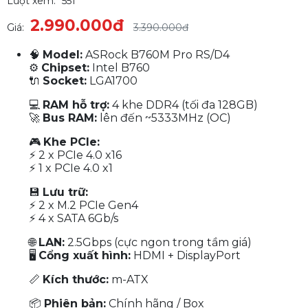
Lượt xem:
551
2.990.000đ
Giá:
3.390.000đ
🧠
Model:
ASRock B760M Pro RS/D4
⚙
Chipset:
Intel B760
🔌
Socket:
LGA1700
💻
RAM hỗ trợ:
4 khe DDR4 (tối đa 128GB)
🚀
Bus RAM:
lên đến ~5333MHz (OC)
🎮
Khe PCIe:
⚡ 2 x PCIe 4.0 x16
⚡ 1 x PCIe 4.0 x1
💾
Lưu trữ:
⚡ 2 x M.2 PCIe Gen4
⚡ 4 x SATA 6Gb/s
🌐
LAN:
2.5Gbps (cực ngon trong tầm giá)
🖥
Cổng xuất hình:
HDMI + DisplayPort
📏
Kích thước:
m-ATX
📦
Phiên bản:
Chính hãng / Box