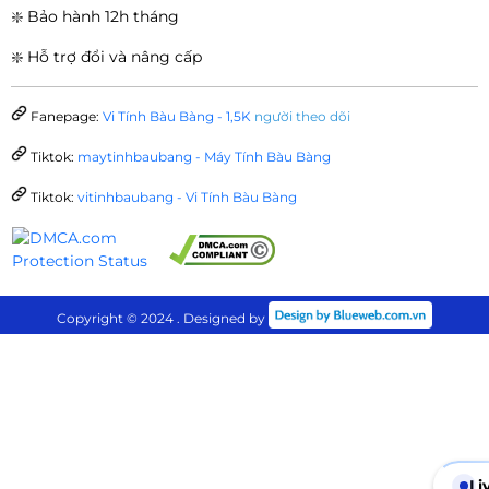
❇️ Bảo hành 12h tháng
❇️ Hỗ trợ đổi và nâng cấp
Fanepage:
Vi Tính Bàu Bàng - 1,5K
người theo dõi
Tiktok:
maytinhbaubang - Máy Tính Bàu Bàng
Tiktok:
vitinhbaubang - Vi Tính Bàu Bàng
Copyright © 2024 . Designed by
Li