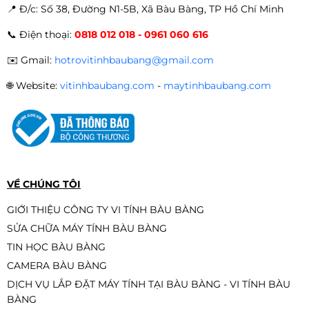
📍 Đ
/c: Số 38, Đường N1-5B, Xã Bàu Bàng, TP Hồ Chí Minh
📞
Điện thoại:
0818 012 018 - 0961 060 616
✉️
Gmail:
hotrovitinhbaubang@gmail.com
🌐
Website:
vitinhbaubang.com
-
maytinhbaubang.com
VỀ CHÚNG TÔI
GIỚI THIỆU CÔNG TY VI TÍNH BÀU BÀNG
SỬA CHỮA MÁY TÍNH BÀU BÀNG
TIN HỌC BÀU BÀNG
CAMERA BÀU BÀNG
DỊCH VỤ LẮP ĐẶT MÁY TÍNH TẠI BÀU BÀNG - VI TÍNH BÀU
BÀNG