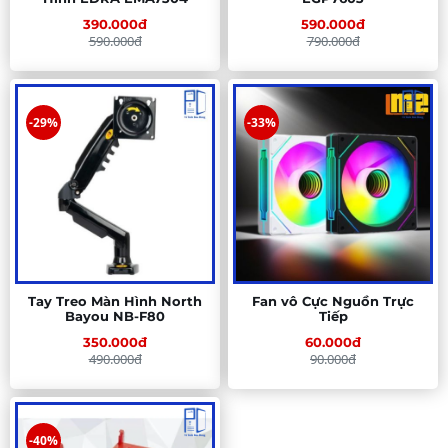
390.000đ
590.000đ
590.000đ
790.000đ
-29%
-33%
Tay Treo Màn Hình North
Fan vô Cực Nguồn Trực
Bayou NB-F80
Tiếp
350.000đ
60.000đ
490.000đ
90.000đ
-40%