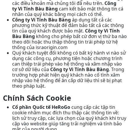
các điều khoản mà chủng tôi đã nêu trên.
Công
ty Vi Tính Bàu Bàng
cam kết bảo mật thông tin cá
nhân của quý khác bằng mọi cách có thể.
Công ty Vi Tính Bàu Bàng
áp dụng tất cả các
phương thức kỹ thuật để đảm bảo tất cả các thông
tin của quý khách được bảo mật.
Công ty Vi Tính
Bàu Bàng
không cho phép bất cứ đơn vị thứ ba nào
theo dõi hoặc thu thập thông tin trái phép từ hệ
thống của israorigin.com
Quý khách tuyệt đối không có bất kỳ hành vi nào sử
dụng các công cụ, phương tiện hoặc chương trình
can thiệp trái phép vào hệ thống và xâm nhập vào
cơ sở dữ liệu của
Công ty Vi Tính Bàu Bàng
. Trong
trường hợp phát hiện quý khách nào cố tình xâm
nhập vào hệ thống để ăn cắp dữ liệu thì sẽ bị phạt
theo pháp luật.
Chính Sách Cookie
Cổ phần Quốc tế HeRoGo
cung cấp các tập tin
cookie nhằm mục đích thu thập các thông tin về:
lịch sử truy cập, các lựa chọn của quý khách khi truy
cập vào website giúp tăng trải nghiệm và tính bảo
mật của người dung.