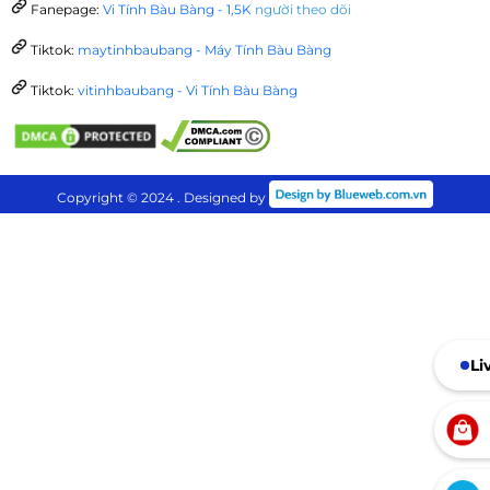
Fanepage:
Vi Tính Bàu Bàng - 1,5K
người theo dõi
Tiktok:
maytinhbaubang - Máy Tính Bàu Bàng
Tiktok:
vitinhbaubang - Vi Tính Bàu Bàng
Copyright © 2024 . Designed by
Li