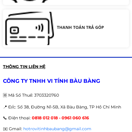
THANH TOÁN TRẢ GÓP
THÔNG TIN LIÊN HỆ
CÔNG TY TNHH VI TÍNH BÀU BÀNG
🆔
Mã Số Thuế: 3703320760
📍 Đ
/c: Số 38, Đường N1-5B, Xã Bàu Bàng, TP Hồ Chí Minh
📞
Điện thoại:
0818 012 018 - 0961 060 616
✉️
Gmail:
hotrovitinhbaubang@gmail.com