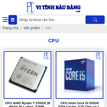
Trang chủ
Sản phẩm
CPU
CPU
CPU AMD Ryzen 7 5700X (8
CPU Intel Core i5-10500
Nhân 16 Luồng, 32MB ,
(12M Cache, 3.10 GHz up to