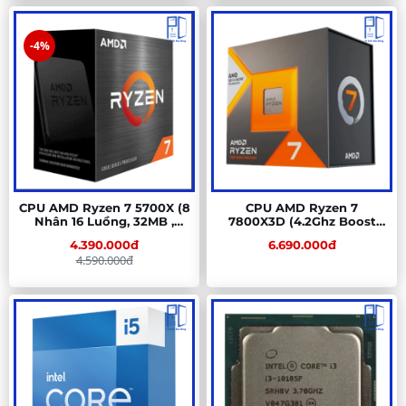
-4%
CPU AMD Ryzen 7 5700X (8
CPU AMD Ryzen 7
Nhân 16 Luồng, 32MB ,
7800X3D (4.2Ghz Boost
65W, AM4) Tray New Chính
5.0Ghz/ 8 Nhân 16 luồng/
4.390.000đ
6.690.000đ
Hãng
104Mb) Tray New
4.590.000đ