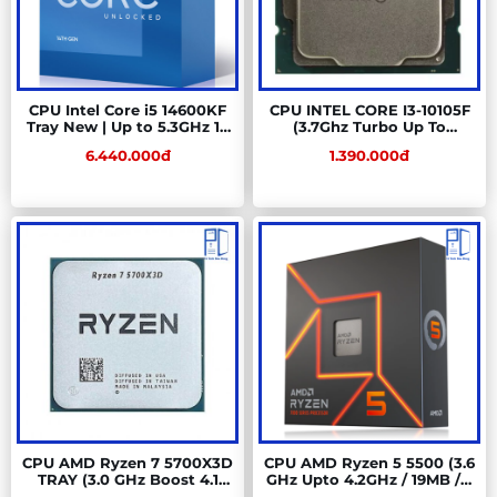
CPU Intel Core i5 14600KF
CPU INTEL CORE I3-10105F
Tray New | Up to 5.3GHz 14
(3.7Ghz Turbo Up To
cores 20 threads
4.4Ghz, 4 Nhân 8 Luồng,
6.440.000đ
1.390.000đ
6Mb Cache, 65W) Tray New
CPU AMD Ryzen 7 5700X3D
CPU AMD Ryzen 5 5500 (3.6
TRAY (3.0 GHz Boost 4.1
GHz Upto 4.2GHz / 19MB / 6
GHz | 8 Cores / 16 Threads |
Cores, 12 Threads / 65W /