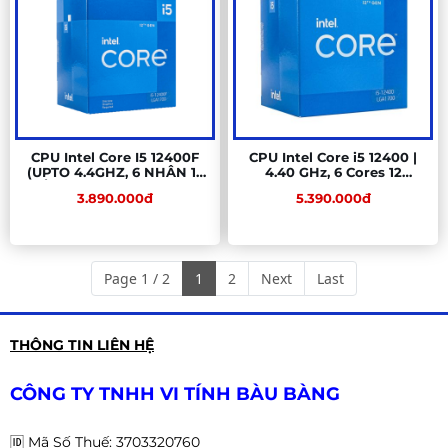
CPU Intel Core I5 12400F
CPU Intel Core i5 12400 |
(UPTO 4.4GHZ, 6 NHÂN 12
4.40 GHz, 6 Cores 12
LUỒNG, 18MB CACHE, 65W)
Threads, LGA 1700
3.890.000đ
5.390.000đ
Page 1 / 2
1
2
Next
Last
THÔNG TIN LIÊN HỆ
CÔNG TY TNHH VI TÍNH BÀU BÀNG
🆔
Mã Số Thuế: 3703320760