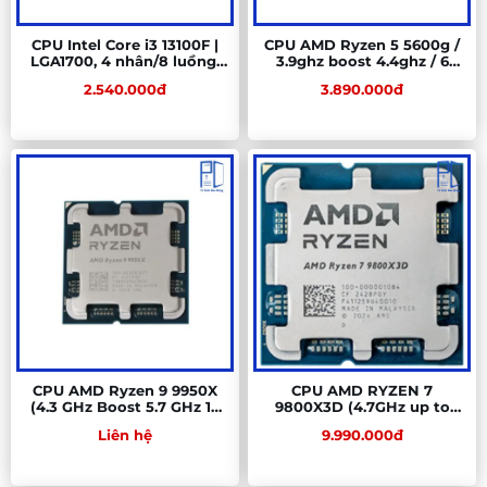
CPU Intel Core i3 13100F |
CPU AMD Ryzen 5 5600g /
LGA1700, 4 nhân/8 luồng,
3.9ghz boost 4.4ghz / 6
Max 4.5 GHz
nhân 12 luồng / 16MB / AM4
2.540.000đ
3.890.000đ
CPU AMD Ryzen 9 9950X
CPU AMD RYZEN 7
(4.3 GHz Boost 5.7 GHz 16
9800X3D (4.7GHz up to
Cores 32 Threads 64 MB
5.2GHz | 8 Nhân | 16 Luồng
Liên hệ
9.990.000đ
Cache) - Tray Chính hãng
) - Tray