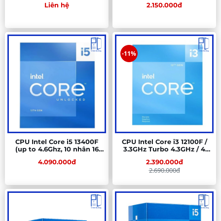
Liên hệ
2.150.000đ
96 MB Cache)
Socket AM4)
-11%
CPU Intel Core i5 13400F
CPU Intel Core i3 12100F /
(up to 4.6Ghz, 10 nhân 16
3.3GHz Turbo 4.3GHz / 4
luồng, 20MB Cache, 65W) -
Nhân 8 Luồng / 12MB / LGA
4.090.000đ
2.390.000đ
Socket Intel LGA
1700
2.690.000đ
1700/Raptor Lake)