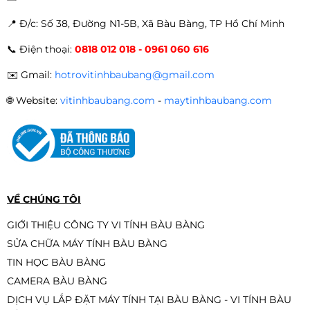
📍 Đ
/c: Số 38, Đường N1-5B, Xã Bàu Bàng, TP Hồ Chí Minh
📞
Điện thoại:
0818 012 018 - 0961 060 616
✉️
Gmail:
hotrovitinhbaubang@gmail.com
🌐
Website:
vitinhbaubang.com
-
maytinhbaubang.com
VỀ CHÚNG TÔI
GIỚI THIỆU CÔNG TY VI TÍNH BÀU BÀNG
SỬA CHỮA MÁY TÍNH BÀU BÀNG
TIN HỌC BÀU BÀNG
CAMERA BÀU BÀNG
DỊCH VỤ LẮP ĐẶT MÁY TÍNH TẠI BÀU BÀNG - VI TÍNH BÀU