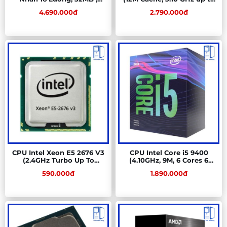
65W, AM4) Tray New Chính
4.50 GHz, 6C12T, Socket
4.690.000đ
2.790.000đ
Hãng
1200, Comet Lake-S)
CPU Intel Xeon E5 2676 V3
CPU Intel Core i5 9400
(2.4GHz Turbo Up To
(4.10GHz, 9M, 6 Cores 6
3.2GHz, 12 nhân 24 luồng,
Threads)
590.000đ
1.890.000đ
30MB Cache, LGA 2011-3)