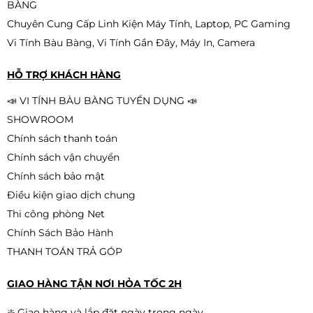
BÀNG
Chuyên Cung Cấp Linh Kiện Máy Tính, Laptop, PC Gaming
Vi Tính Bàu Bàng, Vi Tính Gần Đây, Máy In, Camera
HỖ TRỢ KHÁCH HÀNG
📣 VI TÍNH BÀU BÀNG TUYỂN DỤNG 📣
SHOWROOM
Chính sách thanh toán
Chính sách vận chuyển
Chính sách bảo mật
Điều kiện giao dịch chung
Thi công phòng Net
Chính Sách Bảo Hành
THANH TOÁN TRẢ GÓP
GIAO HÀNG TẬN NƠI HỎA TỐC 2H
❇️ Giao hàng và lắp đặt ngày trong ngày