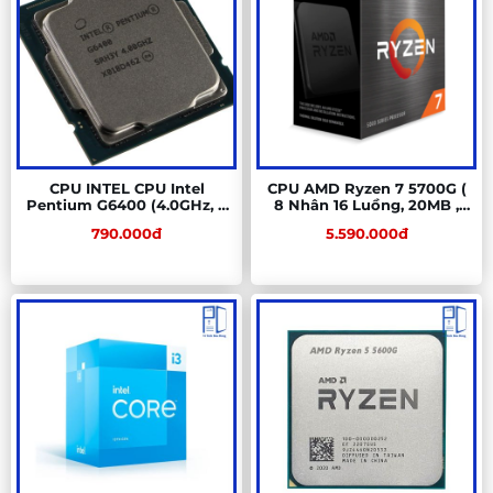
CPU INTEL CPU Intel
CPU AMD Ryzen 7 5700G (
Pentium G6400 (4.0GHz, 2
8 Nhân 16 Luồng, 20MB ,
nhân 4 luồng, 4MB Cache,
65W, AM4) Tray Chính
790.000đ
5.590.000đ
58W) – Socket Intel LGA
Hãng (MPK)
1200)