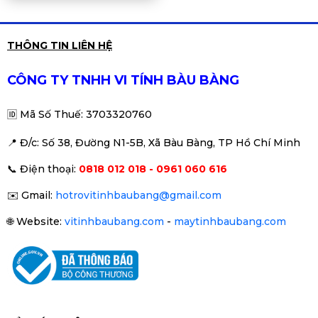
THÔNG TIN LIÊN HỆ
CÔNG TY TNHH VI TÍNH BÀU BÀNG
🆔
Mã Số Thuế: 3703320760
📍 Đ
/c: Số 38, Đường N1-5B, Xã Bàu Bàng, TP Hồ Chí Minh
📞
Điện thoại:
0818 012 018 - 0961 060 616
✉️
Gmail:
hotrovitinhbaubang@gmail.com
🌐
Website:
vitinhbaubang.com
-
maytinhbaubang.com