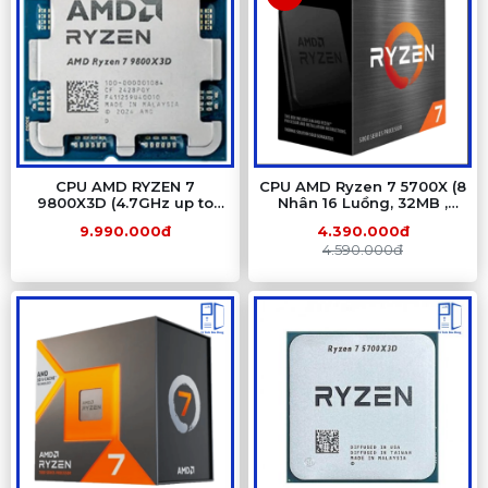
CPU AMD RYZEN 7
CPU AMD Ryzen 7 5700X (8
9800X3D (4.7GHz up to
Nhân 16 Luồng, 32MB ,
5.2GHz | 8 Nhân | 16 Luồng
65W, AM4) Tray New Chính
9.990.000đ
4.390.000đ
) - Tray
Hãng
4.590.000đ