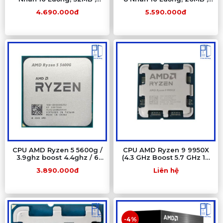
65W, AM4) Tray New Chính
65W, AM4) Tray Chính
4.690.000đ
5.590.000đ
Hãng
Hãng (MPK)
CPU AMD Ryzen 5 5600g /
CPU AMD Ryzen 9 9950X
3.9ghz boost 4.4ghz / 6
(4.3 GHz Boost 5.7 GHz 16
nhân 12 luồng / 16MB /
Cores 32 Threads 64 MB
3.890.000đ
Liên hệ
AM4
Cache) - Tray Chính hãng
-4%