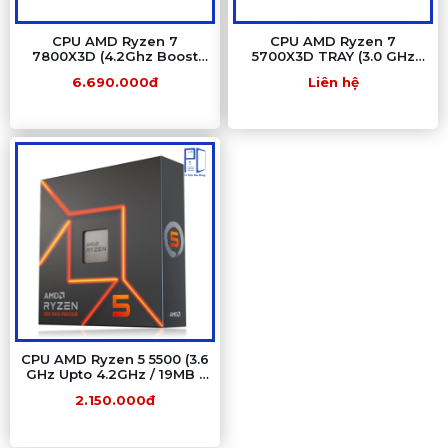
CPU AMD Ryzen 7
CPU AMD Ryzen 7
7800X3D (4.2Ghz Boost
5700X3D TRAY (3.0 GHz
5.0Ghz/ 8 Nhân 16 luồng/
Boost 4.1 GHz | 8 Cores / 16
6.690.000đ
Liên hệ
104Mb) Tray New
Threads | 96 MB Cache)
CPU AMD Ryzen 5 5500 (3.6
GHz Upto 4.2GHz / 19MB /
6 Cores, 12 Threads / 65W
2.150.000đ
/ Socket AM4)