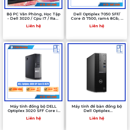
Bộ PC Văn Phòng, Học Tập
Dell Optiplex 7050 SFF/
- Dell 3020 / Cpu I7 / Ram
Core i5 7500, ram4 8Gb, ổ
8/ SSD 256/ Nguồn 500w
ssd 256G
Liên hệ
Liên hệ
Máy tính đồng bộ DELL
Máy tính để bàn đồng bộ
Optiplex 3020 SFF Core i5
Dell Optiplex
4570 | Ram 8GB | SSD
3020/7020/9020
Liên hệ
Liên hệ
256GB