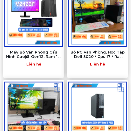
Máy Bộ Văn Phòng Cấu
Bộ PC Văn Phòng, Học Tập
Hình Cao(i5-Gen12, Ram 16,
- Dell 3020 / Cpu I7 / Ram
SSD 515GB, 24Inch
8/ SSD 256/ Nguồn 500w
Liên hệ
Liên hệ