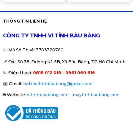
THÔNG TIN LIÊN HỆ
CÔNG TY TNHH VI TÍNH BÀU BÀNG
🆔
Mã Số Thuế: 3703320760
📍 Đ
/c: Số 38, Đường N1-5B, Xã Bàu Bàng, TP Hồ Chí Minh
📞
Điện thoại:
0818 012 018 - 0961 060 616
✉️
Gmail:
hotrovitinhbaubang@gmail.com
🌐
Website:
vitinhbaubang.com
-
maytinhbaubang.com