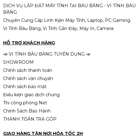
DỊCH VỤ LẮP ĐẶT MÁY TÍNH TẠI BÀU BÀNG - VI TÍNH BÀU
BÀNG
Chuyên Cung Cấp Linh Kiện Máy Tính, Laptop, PC Gaming
Vi Tính Bàu Bàng, Vi Tính Gần Đây, Máy In, Camera
HỖ TRỢ KHÁCH HÀNG
📣 VI TÍNH BÀU BÀNG TUYỂN DỤNG 📣
SHOWROOM
Chính sách thanh toán
Chính sách vận chuyển
Chính sách bảo mật
Điều kiện giao dịch chung
Thi công phòng Net
Chính Sách Bảo Hành
THANH TOÁN TRẢ GÓP
GIAO HÀNG TẬN NƠI HỎA TỐC 2H