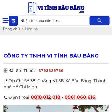
Trang chủ
Liên hệ
CÔNG TY TNHH VI TÍNH BÀU BÀNG
🆔
Mã Số Thuế:
3703320760
📍 Địa Chỉ: Số 38, Đường N1-5B, Xã Bàu Bàng, Thành
phố Hồ Chí Minh
0818 012 018 - 0961 060 616
📞 Điện thoại: