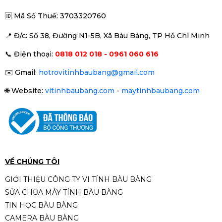
🆔
Mã Số Thuế: 3703320760
📍 Đ
/c: Số 38, Đường N1-5B, Xã Bàu Bàng, TP Hồ Chí Minh
📞
Điện thoại:
0818 012 018 - 0961 060 616
✉️
Gmail:
hotrovitinhbaubang@gmail.com
🌐
Website:
vitinhbaubang.com
-
maytinhbaubang.com
VỀ CHÚNG TÔI
GIỚI THIỆU CÔNG TY VI TÍNH BÀU BÀNG
SỬA CHỮA MÁY TÍNH BÀU BÀNG
TIN HỌC BÀU BÀNG
CAMERA BÀU BÀNG