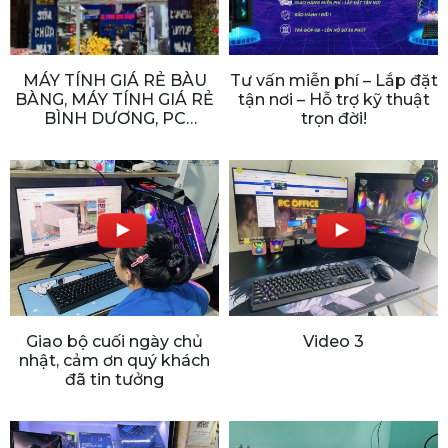
MÁY TÍNH GIÁ RẺ BÀU
Tư vấn miễn phí – Lắp đặt
BÀNG, MÁY TÍNH GIÁ RẺ
tận nơi – Hỗ trợ kỹ thuật
BÌNH DƯƠNG, PC
trọn đời!
GAMING BÀU BÀNG, PC
GAMING BÌNH DƯƠNG,
CẤU HÌNH CHƠI GAME,
BÌNH DƯƠNG
Giao bộ cuối ngày chủ
Video 3
nhật, cảm ơn quý khách
đã tin tưởng