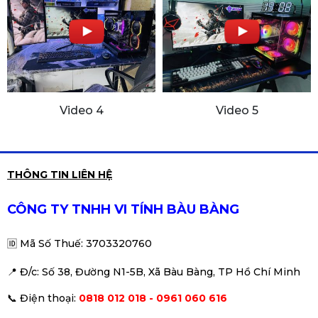
Video 4
Video 5
THÔNG TIN LIÊN HỆ
CÔNG TY TNHH VI TÍNH BÀU BÀNG
🆔
Mã Số Thuế: 3703320760
📍 Đ
/c: Số 38, Đường N1-5B, Xã Bàu Bàng, TP Hồ Chí Minh
📞
Điện thoại:
0818 012 018 - 0961 060 616