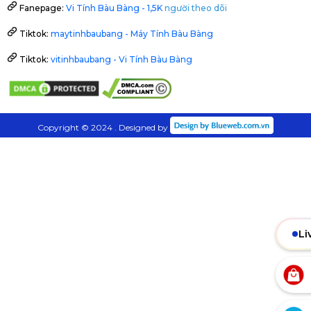
Fanepage:
Vi Tính Bàu Bàng - 1,5K
người theo dõi
Tiktok:
maytinhbaubang - Máy Tính Bàu Bàng
Tiktok:
vitinhbaubang - Vi Tính Bàu Bàng
Copyright © 2024 . Designed by
Li