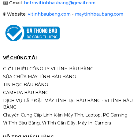
✉️
Gmail:
hotrovitinhbaubang@gmail.com
🌐
Website:
vitinhbaubang.com
-
maytinhbaubang.com
VỀ CHÚNG TÔI
GIỚI THIỆU CÔNG TY VI TÍNH BÀU BÀNG
SỬA CHỮA MÁY TÍNH BÀU BÀNG
TIN HỌC BÀU BÀNG
CAMERA BÀU BÀNG
DỊCH VỤ LẮP ĐẶT MÁY TÍNH TẠI BÀU BÀNG - VI TÍNH BÀU
BÀNG
Chuyên Cung Cấp Linh Kiện Máy Tính, Laptop, PC Gaming
Vi Tính Bàu Bàng, Vi Tính Gần Đây, Máy In, Camera
HỖ TRỢ KHÁCH HÀNG